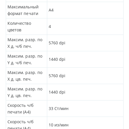
Максимальный
A4
формат печати
Количество
4
цветов
Максим. разр. по
5760
dpi
X д. ч/б печ.
Максим. разр. по
1440
dpi
Y д. ч/б печ.
Максим. разр. по
5760
dpi
X д. цв. печ.
Максим. разр. по
1440
dpi
Y д. цв. печ.
Скорость ч/б
33
Ст/мин
печати (A4)
Скорость ч/б
10
из/мин
печати (A4)