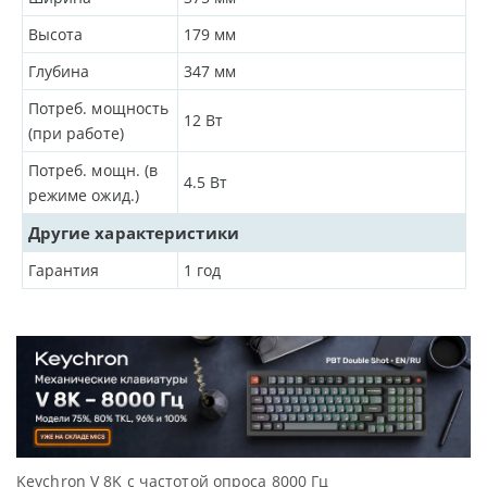
Высота
179
мм
Глубина
347
мм
Потреб. мощность
12
Вт
(при работе)
Потреб. мощн. (в
4.5
Вт
режиме ожид.)
Другие характеристики
Гарантия
1 год
Keychron V 8K с частотой опроса 8000 Гц
Д