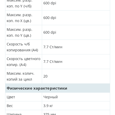
Максим. разр.
600
dpi
коп. по Y (ч/б)
Максим. разр.
600
dpi
коп. по X (цв.)
Максим. разр.
600
dpi
коп. по Y (цв.)
Скорость ч/б
7.7
Ст/мин
копирования (A4)
Скорость цветного
7.7
Ст/мин
копир. (A4)
Максим. колич.
20
копий за цикл
Физические характеристики
Цвет
Черный
Вес
3.9
кг
Ширина
375
мм