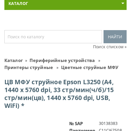
КАТАЛОГ
НАЙТИ
Поиск списком »
Каталог
Периферийные устройства
»
»
Принтеры струйные
Цветные струйные МФУ
»
ЦВ МФУ струйное Epson L3250 (A4,
1440 x 5760 dpi, 33 стр/мин(ч/б)/15
стр/мин(цв), 1440 x 5760 dpi, USB,
WiFi) *
№ SAP
30138383
Партномер
C11CJ67508