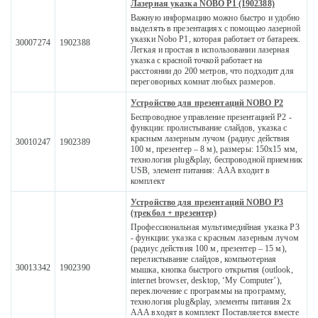
Лазерная указка NOBO P1 (1902388)
Важную информацию можно быстро и удобно
выделять в презентациях с помощью лазерной
указки Nobo P1, которая работает от батареек.
30007274
1902388
Легкая и простая в использовании лазерная
указка с красной точкой работает на
расстоянии до 200 метров, что подходит для
переговорных комнат любых размеров.
Устройство для презентаций NOBO P2
Беспроводное управление презентацией P2 -
функции: пролистывание слайдов, указка с
красным лазерным лучом (радиус действия
30010247
1902389
100 м, презентер – 8 м), размеры: 150x15 мм,
технология plug&play, беспроводной приемник
USB, элемент питания: AAA входит в
комплект
Устройство для презентаций NOBO P3
(трекбол + презентер)
Профессиональная мультимедийная указка P3
- функции: указка с красным лазерным лучом
(радиус действия 100 м, презентер – 15 м),
перелистывание слайдов, компьютерная
30013342
1902390
мышка, кнопка быстрого открытия (outlook,
internet browser, desktop, ‘My Computer’),
переключение с программы на программу,
технология plug&play, элементы питания 2x
AAA входят в комплект Поставляется вместе