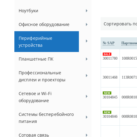
Ноутбуки
Сортировать п
Офисное оборудование
Периферийные
№ SAP
Партном
устройства
Планшетные ПК
30011780
108R001
Профессиональные
30011468
113R007
дисплеи и проекторы
Сетевое и Wi-Fi
30104845
008R081
оборудование
Системы бесперебойного
30104846
008R081
питания
Сотовая связь