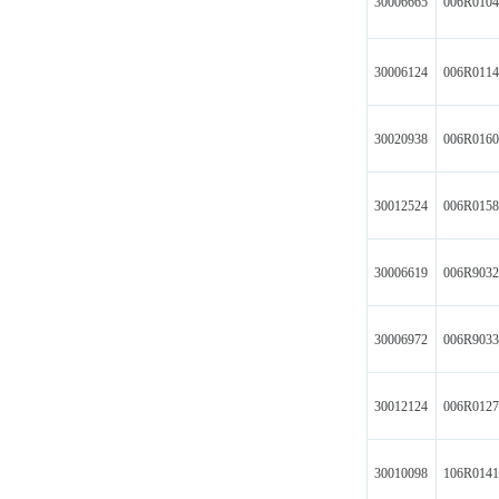
30006665
006R010
30006124
006R011
30020938
006R016
30012524
006R015
30006619
006R903
30006972
006R903
30012124
006R012
30010098
106R014