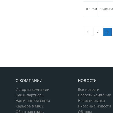
30010728
106R013
1
2
3
О КОМПАНИИ
НОВОСТИ
История компании
Все новости
Наши партнеры
Новости компании
Наши авторизации
Новости рынка
Карьера в MICS
IT-ресные новости
Обратная связь
Обзоры