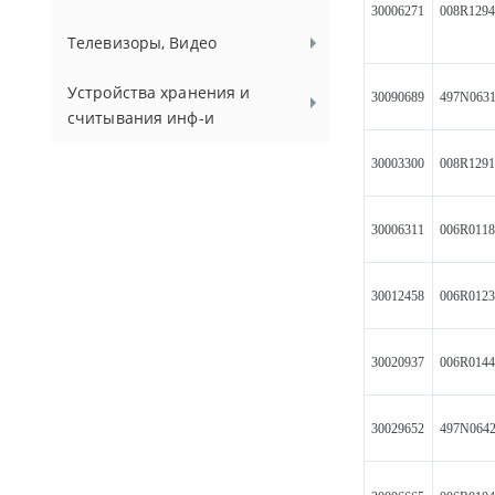
30006271
008R129
Телевизоры, Видео
Устройства хранения и
30090689
497N063
считывания инф-и
30003300
008R129
30006311
006R011
30012458
006R012
30020937
006R014
30029652
497N064