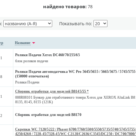
найдено товаров:
78
о:
Показывать по:
ер
Название
Ролики Подачи Xerox DC460/70/255/65
51
блок роликов подачи
Ролики Подачи автоподатчика WC Pro 5645/5655 / 5665/5675 / 5745/5755 
(150000 отпечатков)
18
Ролики Подачи
Сборник отработки для моделей B8145/55 *
01
008R08101 Бункер для отработанного тонера Xerox для XEROX AltaLink B81
8135, 8145, 8155 (121K)
Сборник отработки для моделей B8170
02
Скрепки WC 7120/5222 / Phaser 6700/7760/5500/5550/5735/5740/5745/5755
4250/4260 / 7228-45/7328-45/WC C2128/С2636/С3545/DC250 / DC700/7800