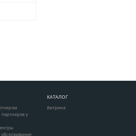
А
КАТАЛОГ
артнером
Витрина
 партнеров у
центры
 обслуживание