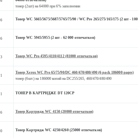
46
тонер (2шт) на 64000 при 6% заполнении
Тонер WC 5665/5675/5687/5765/75/90 / WC Pro 265/275/165/175 (2 шт - 10
46
Тонер WC 5945/5955 (2 шт - 62 000 отпечатков)
06
Тонер WC Pro 4595/4110/4112 (81000 отпечатков)
83
Тонер Xerox WC Pro 65/75/90/DC 460/470/480/490 (6 pack 186000 pages)
21
тонер (6шт.) на 186000 копий на DC255/265, 460/470/480/490
ТОНЕР В КАРТРИДЖЕ DT 120CP
31
Тонер Картридж WC 4150 (20000 отпечатков)
76
Тонер Картридж WC 4250/4260 (25000 отпечатков)
10