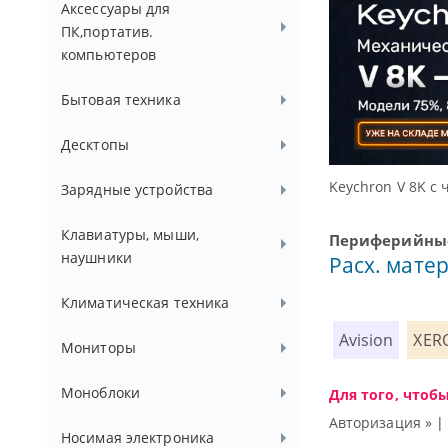
Аксессуары для
ПК,портатив.
компьютеров
Бытовая техника
Десктопы
Доступн
Зарядные устройства
Клавиатуры, мыши,
Периферийные
наушники
Расх. матер
Климатическая техника
Avision
XER
Мониторы
Моноблоки
Для того, чтоб
Авторизация »
Носимая электроника