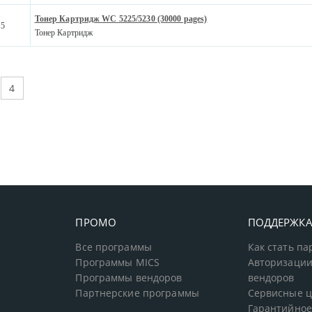
Тонер Картридж WC 5225/5230 (30000 pages)
05
Тонер Картридж
4
ПРОМО
ПОДДЕРЖК
Все программы
Как стать п
Программы MICS
Авторизации
Программы вендоров
вендоров
Партнерские программы
Сервисные 
Гарантийное