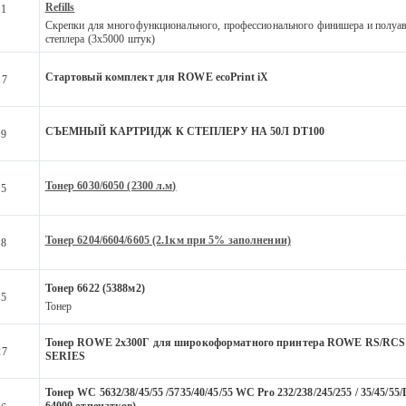
Refills
41
Скрепки для многофункционального, профессионального финишера и полуа
степлера (3x5000 штук)
Стартовый комплект для ROWE ecoPrint iX
17
СЪЕМНЫЙ КАРТРИДЖ К СТЕПЛЕРУ НА 50Л DT100
19
Тонер 6030/6050 (2300 л.м)
85
Тонер 6204/6604/6605 (2.1км при 5% заполнении)
38
Тонер 6622 (5388м2)
45
Тонер
Тонер ROWE 2x300Г для широкоформатного принтера ROWE RS/RC
27
SERIES
Тонер WC 5632/38/45/55 /5735/40/45/55 WC Pro 232/238/245/255 / 35/45/55/
64000 отпечатков)