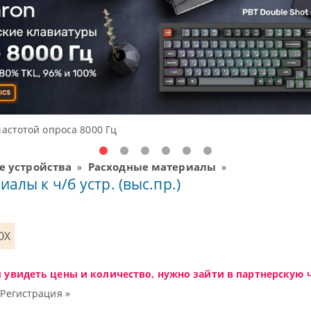
ые решения начального уровня, новые мониторы Oceanview.
 устройства
Расходные материалы
»
»
иалы к ч/б устр. (выс.пр.)
OX
ы увидеть цены и количество, нужно зайти в партнерскую ч
|
Регистрация »