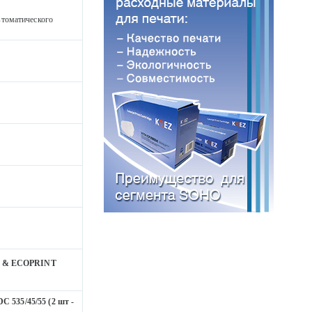
втоматического
S & ECOPRINT
DC 535/45/55 (2 шт -