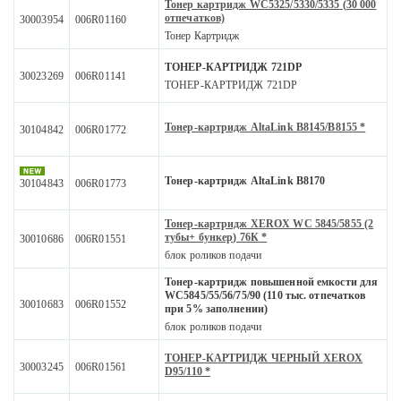
Тонер картридж WC5325/5330/5335 (30 000
отпечатков)
30003954
006R01160
Тонер Картридж
ТОНЕР-КАРТРИДЖ 721DP
30023269
006R01141
ТОНЕР-КАРТРИДЖ 721DP
Тонер-картридж AltaLink B8145/B8155 *
30104842
006R01772
Тонер-картридж AltaLink B8170
30104843
006R01773
Тонер-картридж XEROX WC 5845/5855 (2
тубы+ бункер) 76К *
30010686
006R01551
блок роликов подачи
Тонер-картридж повышенной емкости для
WC5845/55/56/75/90 (110 тыс. отпечатков
30010683
006R01552
при 5% заполнении)
блок роликов подачи
ТОНЕР-КАРТРИДЖ ЧЕРНЫЙ XEROX
30003245
006R01561
D95/110 *