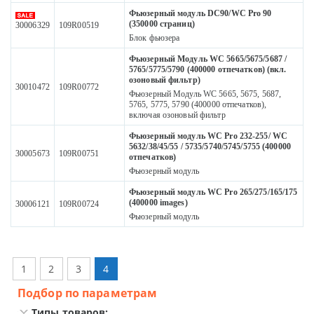
Фьюзерный модуль DC90/WC Pro 90
(350000 страниц)
30006329
109R00519
Блок фьюзера
Фьюзерный Модуль WC 5665/5675/5687 /
5765/5775/5790 (400000 отпечатков) (вкл.
озоновый фильтр)
30010472
109R00772
Фьюзерный Модуль WC 5665, 5675, 5687,
5765, 5775, 5790 (400000 отпечатков),
включая озоновый фильтр
Фьюзерный модуль WC Pro 232-255/ WC
5632/38/45/55 / 5735/5740/5745/5755 (400000
30005673
109R00751
отпечатков)
Фьюзерный модуль
Фьюзерный модуль WC Pro 265/275/165/175
(400000 images)
30006121
109R00724
Фьюзерный модуль
1
2
3
4
Подбор по параметрам
Типы товаров: