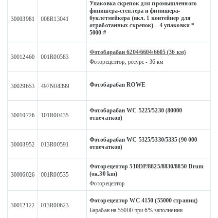
Упаковка скрепок для промышленного
финишера-степлера и финишера-
буклетмейкера (вкл. 1 контейнер для
30003981
008R13041
отработанных скрепок) – 4 упаковки *
5000 #
Фотобарабан 6204/6604/6605 (36 км)
30012460
001R00583
Фоторецептор, ресурс - 36 км
Фотобарабан ROWE
30029653
497N08399
Фотобарабан WC 5225/5230 (80000
30010726
101R00435
отпечатков)
Фотобарабан WC 5325/5330/5335 (90 000
30003952
013R00591
отпечатков)
Фоторецептор 510DP/8825/8830/8850 Drum
(ок.30 km)
30006026
001R00535
Фоторецептор
Фоторецептор WC 4150 (55000 страниц)
30012122
013R00623
Барабан на 55000 при 6% заполнении