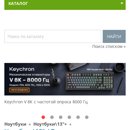
КАТАЛОГ
НАЙТИ
Поиск списком »
Keychron V 8K с частотой опроса 8000 Гц
Д
O
Ноутбуки
Ноутбуки\13"+
»
»