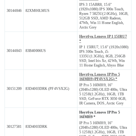
IPS 3 15ABR8, 15.6"
(1920x1080) IPS 300n Touch,
30144846
82XM00LMUS
Ryzen 7 5825U(2.0GHz), 16GB,
512GB SSD, AMD Radeon,
47Wh, Win 11 Home English,
Arctic Grey
Ноутбук Lenovo IP 1 15IRU7
*
IP 1 15IRU7, 15.6" (1920x1080)
30144843
83B40006US
IPS 300n Touch, i5-
1335U(1.3GHz), 8GB, 256GB
SSD, Intel Iris Xe, 42Wh, Win
11 Home English, Abyss Blue
Ноутбук Lenovo IP Pro 5
16IMH9 (PF4VSX2G) *
IP Pro 5 16IMH9, 16"
30151209
83D4003DRK (PF4VSX2G)
(2048x1280) OLED 400n, Ultra
5 125H(1.2GHz), 16GB, 1TB
SSD, GeForce RTX 3050 6GB,
IR Camera, DOS, Arctic Grey
Ноутбук Lenovo IP Pro 5
16IMH9 *
IP Pro 5 16IMH9, 16"
30127581
83D4003DRK
(2048x1280) OLED 400n, Ultra
5 125H(1.2GHz), 16GB, 1TB