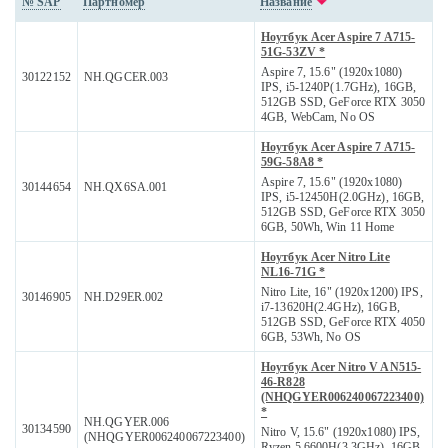
№ SAP
Партномер
Название
Ноутбук Acer Aspire 7 A715-
51G-53ZV *
Aspire 7, 15.6" (1920x1080)
30122152
NH.QGCER.003
IPS, i5-1240P(1.7GHz), 16GB,
512GB SSD, GeForce RTX 3050
4GB, WebCam, No OS
Ноутбук Acer Aspire 7 A715-
59G-58A8 *
Aspire 7, 15.6" (1920x1080)
30144654
NH.QX6SA.001
IPS, i5-12450H(2.0GHz), 16GB,
512GB SSD, GeForce RTX 3050
6GB, 50Wh, Win 11 Home
Ноутбук Acer Nitro Lite
NL16-71G *
Nitro Lite, 16" (1920x1200) IPS,
30146905
NH.D29ER.002
i7-13620H(2.4GHz), 16GB,
512GB SSD, GeForce RTX 4050
6GB, 53Wh, No OS
Ноутбук Acer Nitro V AN515-
46-R828
(NHQGYER006240067223400)
*
NH.QGYER.006
30134590
Nitro V, 15.6" (1920x1080) IPS,
(NHQGYER006240067223400)
Ryzen 5 6600H(3.3GHz), 16GB,