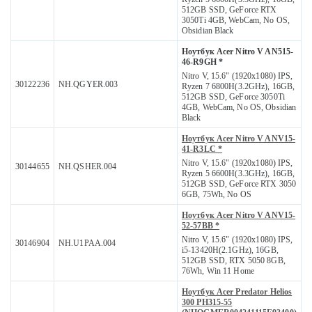
512GB SSD, GeForce RTX
3050Ti 4GB, WebCam, No OS,
Obsidian Black
Ноутбук Acer Nitro V AN515-
46-R9GH *
Nitro V, 15.6" (1920x1080) IPS,
30122236
NH.QGYER.003
Ryzen 7 6800H(3.2GHz), 16GB,
512GB SSD, GeForce 3050Ti
4GB, WebCam, No OS, Obsidian
Black
Ноутбук Acer Nitro V ANV15-
41-R3LC *
Nitro V, 15.6" (1920x1080) IPS,
30144655
NH.QSHER.004
Ryzen 5 6600H(3.3GHz), 16GB,
512GB SSD, GeForce RTX 3050
6GB, 75Wh, No OS
Ноутбук Acer Nitro V ANV15-
52-57BB *
Nitro V, 15.6" (1920x1080) IPS,
30146904
NH.U1PAA.004
i5-13420H(2.1GHz), 16GB,
512GB SSD, RTX 5050 8GB,
76Wh, Win 11 Home
Ноутбук Acer Predator Helios
300 PH315-55