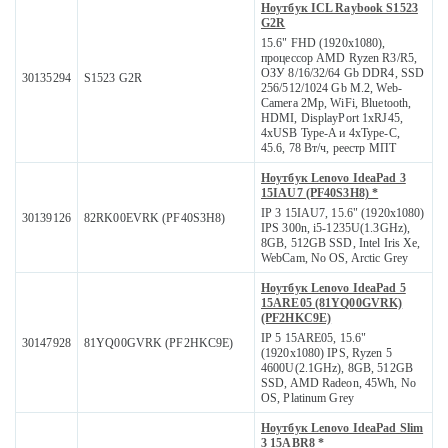
Ноутбук ICL Raybook S1523
G2R
15.6" FHD (1920x1080),
процессор AMD Ryzen R3/R5,
ОЗУ 8/16/32/64 Gb DDR4, SSD
30135294
S1523 G2R
256/512/1024 Gb M.2, Web-
Camera 2Mp, WiFi, Bluetooth,
HDMI, DisplayPort 1xRJ45,
4xUSB Type-A и 4xType-C,
45.6, 78 Вт/ч, реестр МПТ
Ноутбук Lenovo IdeaPad 3
15IAU7 (PF40S3H8) *
IP 3 15IAU7, 15.6" (1920x1080)
30139126
82RK00EVRK (PF40S3H8)
IPS 300n, i5-1235U(1.3GHz),
8GB, 512GB SSD, Intel Iris Xe,
WebCam, No OS, Arctic Grey
Ноутбук Lenovo IdeaPad 5
15ARE05 (81YQ00GVRK)
(PF2HKC9E)
IP 5 15ARE05, 15.6"
30147928
81YQ00GVRK (PF2HKC9E)
(1920x1080) IPS, Ryzen 5
4600U(2.1GHz), 8GB, 512GB
SSD, AMD Radeon, 45Wh, No
OS, Platinum Grey
Ноутбук Lenovo IdeaPad Slim
3 15ABR8 *