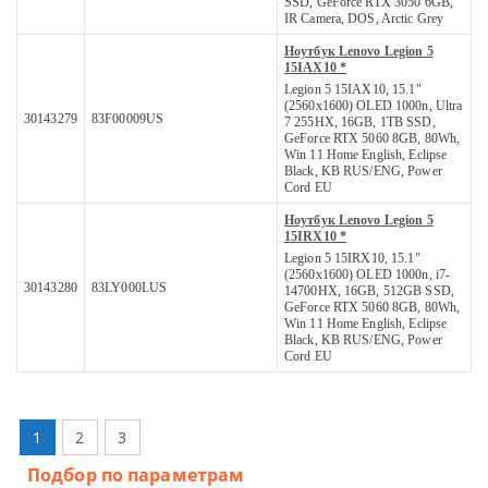
SSD, GeForce RTX 3050 6GB,
IR Camera, DOS, Arctic Grey
Ноутбук Lenovo Legion 5
15IAX10 *
Legion 5 15IAX10, 15.1"
(2560x1600) OLED 1000n, Ultra
30143279
83F00009US
7 255HX, 16GB, 1TB SSD,
GeForce RTX 5060 8GB, 80Wh,
Win 11 Home English, Eclipse
Black, KB RUS/ENG, Power
Cord EU
Ноутбук Lenovo Legion 5
15IRX10 *
Legion 5 15IRX10, 15.1"
(2560x1600) OLED 1000n, i7-
30143280
83LY000LUS
14700HX, 16GB, 512GB SSD,
GeForce RTX 5060 8GB, 80Wh,
Win 11 Home English, Eclipse
Black, KB RUS/ENG, Power
Cord EU
1
2
3
Подбор по параметрам