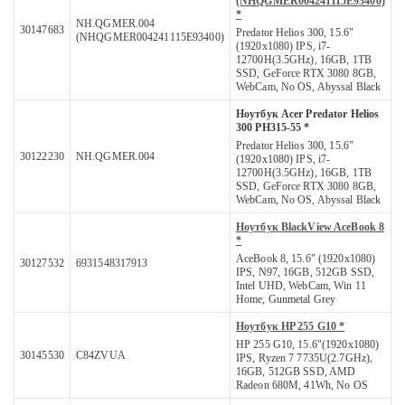
(NHQGMER004241115E93400)
*
NH.QGMER.004
30147683
Predator Helios 300, 15.6"
(NHQGMER004241115E93400)
(1920x1080) IPS, i7-
12700H(3.5GHz), 16GB, 1TB
SSD, GeForce RTX 3080 8GB,
WebCam, No OS, Abyssal Black
Ноутбук Acer Predator Helios
300 PH315-55 *
Predator Helios 300, 15.6"
30122230
NH.QGMER.004
(1920x1080) IPS, i7-
12700H(3.5GHz), 16GB, 1TB
SSD, GeForce RTX 3080 8GB,
WebCam, No OS, Abyssal Black
Ноутбук BlackView AceBook 8
*
AceBook 8, 15.6" (1920x1080)
30127532
6931548317913
IPS, N97, 16GB, 512GB SSD,
Intel UHD, WebCam, Win 11
Home, Gunmetal Grey
Ноутбук HP 255 G10 *
HP 255 G10, 15.6"(1920x1080)
30145530
C84ZVUA
IPS, Ryzen 7 7735U(2.7GHz),
16GB, 512GB SSD, AMD
Radeon 680M, 41Wh, No OS