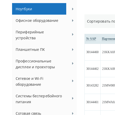
Ноутбуки
Офисное оборудование
Сортировать п
Периферийные
устройства
№ SAP
Партном
Планшетные ПК
30144460
21KKA0J
Профессиональные
дисплеи и проекторы
30144462
21KKA0
Сетевое и Wi-Fi
оборудование
30143282
21MW00
Системы бесперебойного
питания
30144461
21MWA0
Сотовая связь