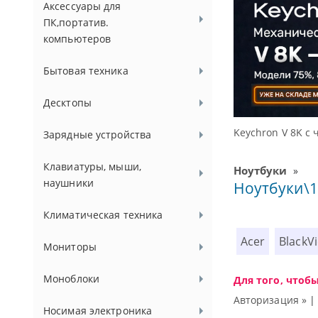
Аксессуары для
ПК,портатив.
компьютеров
Бытовая техника
Десктопы
ссуаров.
Keychron V 8K с 
Зарядные устройства
Клавиатуры, мыши,
Ноутбуки
»
наушники
Ноутбуки\1
Климатическая техника
Acer
BlackV
Мониторы
Моноблоки
Для того, чтоб
Авторизация »
Носимая электроника