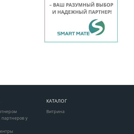
А
КАТАЛОГ
артнером
Витрина
 партнеров у
центры