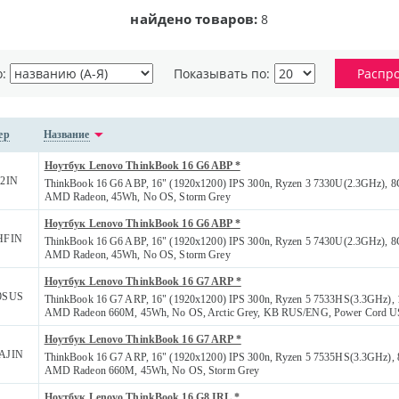
найдено товаров:
8
о:
Показывать по:
Распр
ер
Название
Ноутбук Lenovo ThinkBook 16 G6 ABP *
2IN
ThinkBook 16 G6 ABP, 16" (1920x1200) IPS 300n, Ryzen 3 7330U(2.3GHz),
AMD Radeon, 45Wh, No OS, Storm Grey
Ноутбук Lenovo ThinkBook 16 G6 ABP *
HFIN
ThinkBook 16 G6 ABP, 16" (1920x1200) IPS 300n, Ryzen 5 7430U(2.3GHz),
AMD Radeon, 45Wh, No OS, Storm Grey
Ноутбук Lenovo ThinkBook 16 G7 ARP *
9SUS
ThinkBook 16 G7 ARP, 16" (1920x1200) IPS 300n, Ryzen 5 7533HS(3.3GHz),
AMD Radeon 660M, 45Wh, No OS, Arctic Grey, KB RUS/ENG, Power Cord U
Ноутбук Lenovo ThinkBook 16 G7 ARP *
AJIN
ThinkBook 16 G7 ARP, 16" (1920x1200) IPS 300n, Ryzen 5 7535HS(3.3GHz)
AMD Radeon 660M, 45Wh, No OS, Storm Grey
Ноутбук Lenovo ThinkBook 16 G8 IRL *