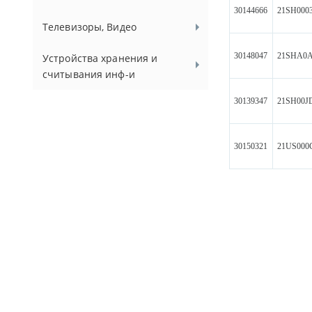
30144666
21SH000
Телевизоры, Видео
30148047
21SHA0
Устройства хранения и
считывания инф-и
30139347
21SH00
30150321
21US000