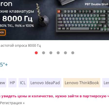
частотой опроса 8000 Гц
5"+
iew
HP
ICL
Lenovo IdeaPad
Lenovo ThinkBook
Le
ы увидеть цены и количество, нужно зайти в партнерскую ч
|
Регистрация »