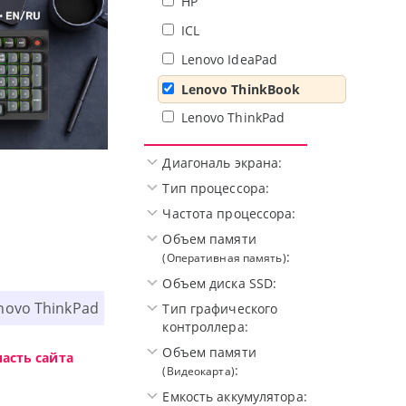
HP
ICL
Lenovo IdeaPad
Lenovo ThinkBook
Lenovo ThinkPad
Диагональ экрана:
Доступные решения начального уровня, новы
Тип процессора:
Частота процессора:
Объем памяти
:
(Оперативная память)
Объем диска SSD:
novo ThinkPad
Тип графического
контроллера:
Объем памяти
асть сайта
:
(Видеокарта)
Емкость аккумулятора: