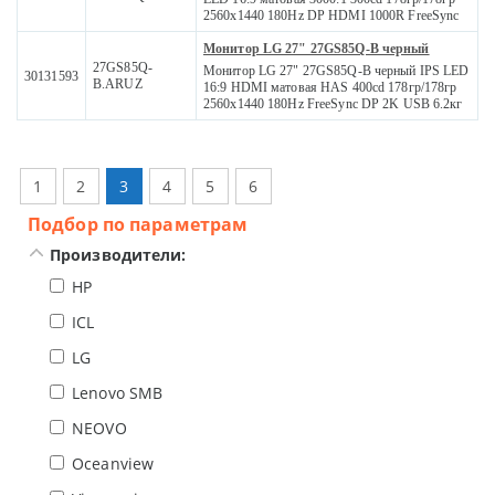
2560x1440 180Hz DP HDMI 1000R FreeSync
Монитор LG 27" 27GS85Q-B черный
27GS85Q-
Монитор LG 27" 27GS85Q-B черный IPS LED
30131593
B.ARUZ
16:9 HDMI матовая HAS 400cd 178гр/178гр
2560x1440 180Hz FreeSync DP 2K USB 6.2кг
1
2
3
4
5
6
Подбор по параметрам
Производители:
HP
ICL
LG
Lenovo SMB
NEOVO
Oceanview