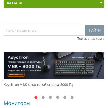
КАТАЛОГ
НАЙТИ
Поиск списком »
Keychron V 8K с частотой опроса 8000 Гц
Д
O
Мониторы