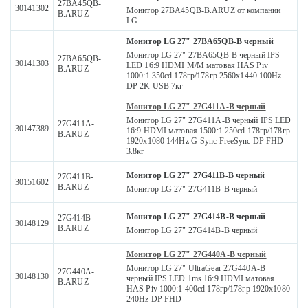
27BA45QB-
30141302
Монитор 27BA45QB-B.ARUZ от компании
B.ARUZ
LG.
Монитор LG 27" 27BA65QB-B черный
Монитор LG 27" 27BA65QB-B черный IPS
27BA65QB-
30141303
LED 16:9 HDMI M/M матовая HAS Piv
B.ARUZ
1000:1 350cd 178гр/178гр 2560x1440 100Hz
DP 2K USB 7кг
Монитор LG 27" 27G411A-B черный
Монитор LG 27" 27G411A-B черный IPS LED
27G411A-
30147389
16:9 HDMI матовая 1500:1 250cd 178гр/178гр
B.ARUZ
1920x1080 144Hz G-Sync FreeSync DP FHD
3.8кг
Монитор LG 27" 27G411B-B черный
27G411B-
30151602
B.ARUZ
Монитор LG 27" 27G411B-B черный
Монитор LG 27" 27G414B-B черный
27G414B-
30148129
B.ARUZ
Монитор LG 27" 27G414B-B черный
Монитор LG 27" 27G440A-B черный
Монитор LG 27" UltraGear 27G440A-B
27G440A-
30148130
черный IPS LED 1ms 16:9 HDMI матовая
B.ARUZ
HAS Piv 1000:1 400cd 178гр/178гр 1920x1080
240Hz DP FHD