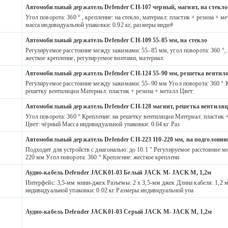
Автомобильный держатель Defender CH-107 черный, магнит, на стекло
Угол поворота: 360 ° , крепление: на стекло, материал: пластик + резина + ме
масса индивидуальной упаковки: 0.92 кг, размеры инди#
Автомобильный держатель Defender CH-109 55-85 мм, на стекло
Регулируемое расстояние между зажимами: 55–85 мм, угол поворота: 360 °, 
жесткое крепление, регулируемое винтами, материал:
Автомобильный держатель Defender CH-124 55-90 мм, решетка вентил
Регулируемое расстояние между зажимами: 55–90 мм Угол поворота: 360 ° К
решетку вентиляции Материал: пластик + резина + металл Цвет:
Автомобильный держатель Defender CH-128 магнит, решетка вентиля
Угол поворота: 360 ° Крепление: на решетку вентиляции Материал: пластик 
Цвет: чёрный Масса индивидуальной упаковки: 0.64 кг Раз
Автомобильный держатель Defender CH-223 110-220 мм, на подголовни
Подходит для устройств с диагональю: до 10.1 " Регулируемое расстояние 
220 мм Угол поворота: 360 ° Крепление: жесткое креплени
Аудио-кабель Defender JACK01-03 Белый JACK M- JACK M, 1,2м
Интерфейс: 3,5-мм мини-джек Разъемы: 2 x 3,5-мм джек Длина кабеля: 1,2 
индивидуальной упаковки: 0.02 кг Размеры индивидуальной упа
Аудио-кабель Defender JACK01-03 Серый JACK M- JACK M, 1,2м