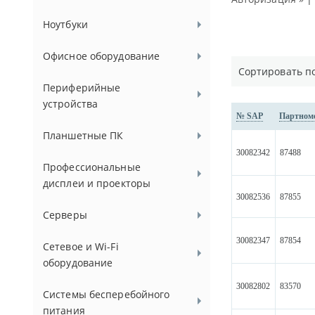
Ноутбуки
Офисное оборудование
Сортировать п
Периферийные
устройства
№ SAP
Партном
Планшетные ПК
30082342
87488
Профессиональные
дисплеи и проекторы
30082536
87855
Серверы
30082347
87854
Сетевое и Wi-Fi
оборудование
30082802
83570
Системы бесперебойного
питания