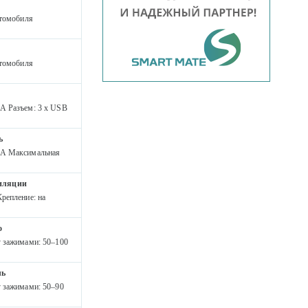
втомобиля
втомобиля
мА Разъем: 3 x USB
ь
 мА Максимальная
тиляции
репление: на
о
у зажимами: 50–100
ль
у зажимами: 50–90