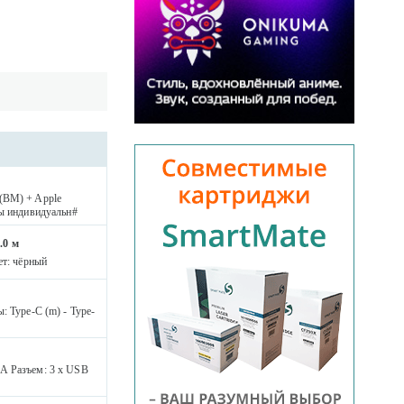
(BM) + Apple
ры индивидуальн#
.0 м
ет: чёрный
: Type-C (m) - Type-
мА Разъем: 3 x USB