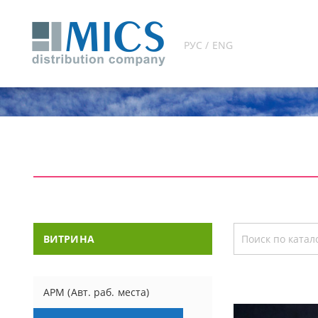
РУС / ENG
ВИТРИНА
АРМ (Авт. раб. места)