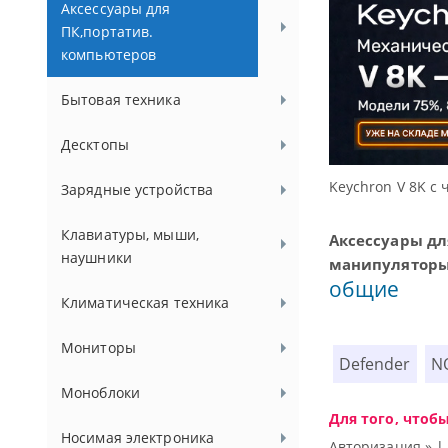
Аксессуары для
ПК,портатив.
компьютеров
Бытовая техника
Десктопы
ссуаров.
Keychron V 8K с 
Зарядные устройства
Клавиатуры, мыши,
Аксессуары дл
наушники
манипулятор
общие
Климатическая техника
Мониторы
Defender
N
Моноблоки
Для того, чтоб
Носимая электроника
Авторизация »