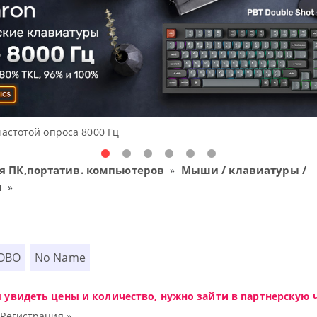
частотой опроса 8000 Гц
я ПК,портатив. компьютеров
Мыши / клавиатуры /
»
ы
»
OBO
No Name
ы увидеть цены и количество, нужно зайти в партнерскую ч
|
Регистрация »