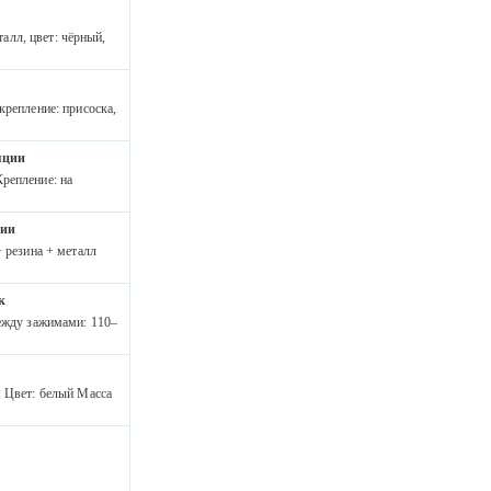
талл, цвет: чёрный,
крепление: присоска,
яции
репление: на
ции
+ резина + металл
к
между зажимами: 110–
м Цвет: белый Масса