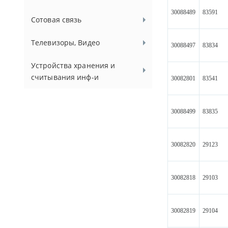
30088489
83591
Сотовая связь
Телевизоры, Видео
30088497
83834
Устройства хранения и
считывания инф-и
30082801
83541
30088499
83835
30082820
29123
30082818
29103
30082819
29104