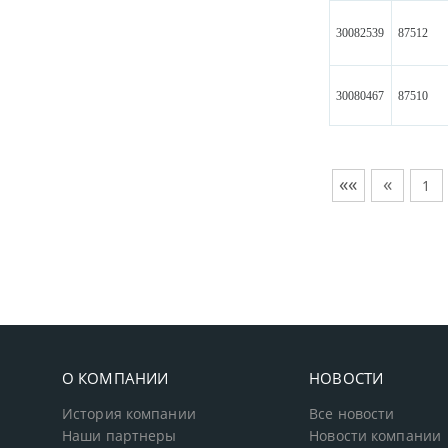
30082539
87512
30080467
87510
««
«
1
О КОМПАНИИ
НОВОСТИ
История компании
Все новости
Наши партнеры
Новости компании