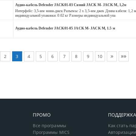
Аудио-кабель Defender JACK01-03 Синий JACK M- JACK M, 1,2м
Интерфейс: 3,5-мм мини-джек Разъемы: 2 x 3,5-мм джек Длина кабеля: 1,2 
индивидуальной упаковки: 0.02 кг Размеры индивидуальной упа
Аудио-кабель Defender JACK01-05 JACK M- JACK M, 1.5 м
»
»»
2
3
4
5
6
7
8
9
10
ПРОМО
ПОДДЕРЖК
Все программы
Как стать п
Программы MICS
Авторизации