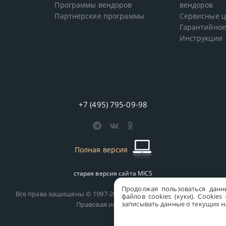
Программы вендоров
вендоров
Партнерские программы
Сервисные 
Гарантийное
Инструкции
+7 (495) 795-09-98
Полная версия
старая версия сайта
MICS
Продолжая пользоваться данн
Все права защищены © 1997-2026 MICS Distribution Company
файлов cookies (куки). Сookie
записывать данные о текущих на
Правовая информация