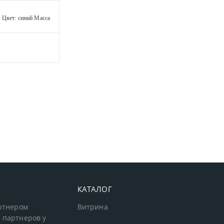
м Цвет: синий Масса
А
КАТАЛОГ
артнером
Витрина
 партнеров у