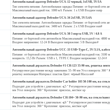
Автомобильный адаптер Defender UCA-12 черный, 1xUSB, 5V/1А
Тип элемента питания: Автомобильная зарядка Питание: от бортовой сети а
Максимальный выходной ток: 1000 мА Разъем: 1 x USB Входное напр
Автомобильный адаптер Defender UCA-34 2xUSB, 5V/3.4А
Тип элемента питания: Автомобильная зарядка Питание: от бортовой сети а
Максимальный выходной ток: 3400 мА Разъем: 2 х USB Входное нап#
Автомобильный адаптер Defender UCA-50 3 порта USB, 5V / 4.8 A
Питание: от бортовой сети автомобиля Максимальный выходной ток: 4800 
Входное напряжение: 12-24 В Выходное напряжение: 5 В Выходно#
Автомобильный адаптер Defender UCC-33 USB+Type-C, 5V/3.1А, кабел
Питание: от бортовой сети автомобиля Максимальный выходной ток: 3100
мощность: 15,5 Вт Разъем: USB x 1, TYPE C Входное напряжение: 12-24 #
Автомобильный держатель Defender #1 CH-123 55-90 мм, решетка вен
Регулируемое расстояние между зажимами: 55–90 мм Угол поворота: 360 ° К
решетку вентиляции Материал: пластик Цвет: чёрный Масса ин#
Автомобильный держатель Defender Car holder 103 50-100 мм, на стекл
Подходит для устройств с диагональю: ⩽5 " Регулируемое расстояние межд
мм Угол поворота: 360 ° Крепление: присоска, жесткое кр
Автомобильный держатель Defender CH-104+ 50-90 мм, на стекло/пане
Подходит для устройств с диагональю: ⩽6 " Регулируемое расстояние межд
мм Угол поворота: 360 ° Крепление: присоска, жесткое кр#