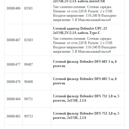
2xUSB,5V/2.1А кабель microUSB
Тип элемента питания: Сетевая зарядка
30088486
83581
Питание: от сети 220 В Разъем: 2 х USB
Входное напряжение: 110-240 В Выходное
напряжение: 5 В Максимальный выхо#
Сетевой адаптер Defender UPC-23
2xUSB,5V/2.1А кабель Type-C
Тип элемента питания: Сетевая зарядка
30088487
83583
Питание: от сети 220 В Разъем: 2 х USB
Входное напряжение: 110-240 В Выходное
напряжение: 5 В Максимальный выхо#
Сетевой фильтр Defender DFS 603 3 м, 6
30080477
99407
розеток
Сетевой фильтр Defender DFS 605 5 м, 6
30080479
99408
розеток
Сетевой фильтр Defender DFS 751 1,8 м, 5
30080484
99751
розеток, 2xUSB, 2.1A
Сетевой фильтр Defender DFS 753 3,0 м, 5
30080485
99753
розеток, 2xUSB, 2.1A