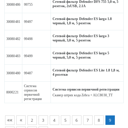
Сетевой фильтр Defender DFS 755 5,0 м, 5
30080486
99755
розеток, 2xUSB, 2.1A
Сетевой фильтр Defender ES largo 1.8
30080481
99497
черный, 1,8 м, 5 розеток
Сетевой фильтр Defender ES largo 3
30080482
99498
черный, 3,0 м, 5 розеток
Сетевой фильтр Defender ES largo 5
30080483
99499
черный, 5,0 м, 5 розеток
Сетевой фильтр Defender ES Lite 1.8 1,8 м,
30080480
99487
4 розетки
Система
Система сервисов первичной регистрации
сервисов
8000221
первичной
Сканер штрих кода Zebra + ALC8030_TT
регистрации
««
«
2
3
4
5
6
7
8
9