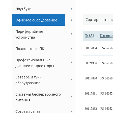
Ноутбуки
Сортировать п
Офисное оборудование
Периферийные
№ SAP
Партном
устройства
Планшетные ПК
30117834
FS-35256
Профессиональные
30021966
FS-35250
дисплеи и проекторы
Сетевое и Wi-Fi
30117830
FS-36056
оборудование
30117831
FS-36055
Системы бесперебойного
питания
30117832
FS-36052
Сотовая связь