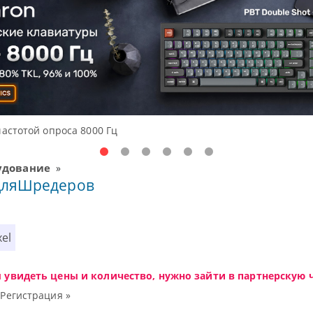
а 8000 Гц
удование
»
ДляШредеров
el
ы увидеть цены и количество, нужно зайти в партнерскую ч
|
Регистрация »