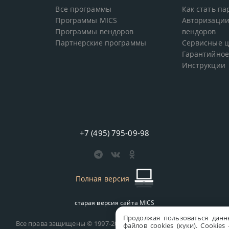
Все программы
Как стать п
Программы MICS
Авторизации
Программы вендоров
вендоров
Партнерские программы
Сервисные 
Гарантийное
Инструкции
+7 (495) 795-09-98
Полная версия
старая версия сайта
MICS
Продолжая пользоваться данн
Все права защищены © 1997-2026 MICS Distribution Company
файлов cookies (куки). Сookie