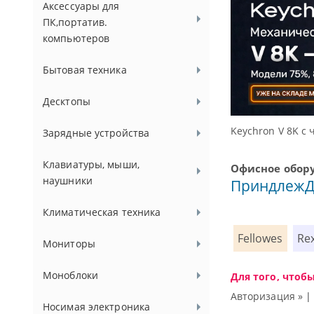
Аксессуары для
ПК,портатив.
компьютеров
Бытовая техника
Десктопы
Keychron V 8K с частотой опрос
Зарядные устройства
Клавиатуры, мыши,
Офисное обор
наушники
Приндлеж
Климатическая техника
Fellowes
Rex
Мониторы
Моноблоки
Для того, чтоб
Авторизация »
Носимая электроника