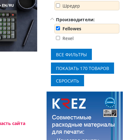
Шредер
Производители:
Fellowes
Rexel
Доступные решения начального уровня, новые мониторы Oc
асть сайта