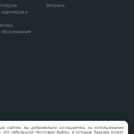
артнером
Витрина
 партнеров у
центры
 обслуживание
ым сайтом, вы добровольно соглашаетесь на использование
s – это небольшие текстовые файлы, в которые браузер может