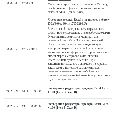
30007648
1760049
Масло для шредеров: с технологией Mercury,
для большого офиса, с широким входным
пазом и Auto+ (500x, 750x)
Мусорные мешки Rexel для шредера Auto+
250x/300x, 40л. (1765029EU)
Внесите свой вклад в защиту окружающей
среды, воспользовавшись перерабатываемыми
бумажными мусорными мешками для
шредера Auto+ 250X/300X с автоподачей.
Просто поместите мешок в выдвижную
мусорную корзину шредера. На передней
30007654
1765029EU
части имеется перфорация, которая позволяет
видеть через смотровое окно, сколько
измельченной бумаги в мешке. При
заполнении мешка его вынимают из корзины,
закрывают с помощью самоклеящихся
полосок и заменяют на новый. После этого
мешок с измельченной бумагой внутри можно
отдать на переработку.
шестеренка редуктора шредера Rexel Auto
30023921
130428100100
+ 100 (Item 3 Gear B)
шестеренка редуктора шредера Rexel Auto
30023919
130148000100
+ 100 (Item 8 Gear D)