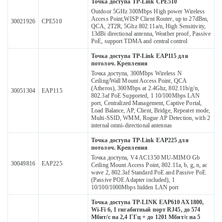
Точка доступа TP-Link CPE510
Outdoor 5GHz 300Mbps High power Wireless
Access Point,WISP Client Router, up to 27dBm,
30021926
CPE510
QCA, 2T2R, 5Ghz 802.11a/n, High Sensitivity,
13dBi directional antenna, Weather proof, Passive
PoE, support TDMA and central control
Точка доступа TP-Link EAP115 для
потолоч. Крепления
Точка доступа, 300Mbps Wireless N
Ceiling/Wall Mount Access Point, QCA
(Atheros), 300Mbps at 2.4Ghz, 802.11b/g/n,
30051304
EAP115
802.3af PoE Supported, 1 10/100Mbps LAN
port, Centralized Management, Captive Portal,
Load Balance, AP, Client, Bridge, Repeater mode,
Multi-SSID, WMM, Rogue AP Detection, with 2
internal omni-directional antennas
Точка доступа TP-Link EAP225 для
потолоч. Крепления
Точка доступа, V4 AC1350 MU-MIMO Gb
30049816
EAP225
Ceiling Mount Access Point, 802.11a, b, g, n, ac
wave 2, 802.3af Standard PoE and Passive PoE
(Passive POE Adapter included), 1
10/100/1000Mbps hidden LAN port
Точка доступа TP-LINK EAP610 AX1800,
Wi-Fi 6, 1 гигабитный порт RJ45, до 574
Мбит/с на 2,4 ГГц + до 1201 Мбит/с на 5