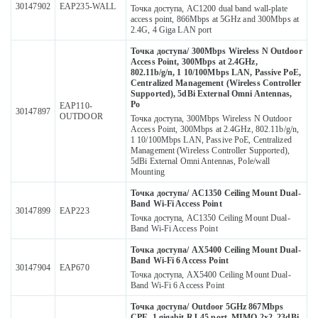
30147902
EAP235-WALL
Точка доступа, AC1200 dual band wall-plate
access point, 866Mbps at 5GHz and 300Mbps at
2.4G, 4 Giga LAN port
Точка доступа/ 300Mbps Wireless N Outdoor
Access Point, 300Mbps at 2.4GHz,
802.11b/g/n, 1 10/100Mbps LAN, Passive PoE,
Centralized Management (Wireless Controller
Supported), 5dBi External Omni Antennas,
Po
EAP110-
30147897
OUTDOOR
Точка доступа, 300Mbps Wireless N Outdoor
Access Point, 300Mbps at 2.4GHz, 802.11b/g/n,
1 10/100Mbps LAN, Passive PoE, Centralized
Management (Wireless Controller Supported),
5dBi External Omni Antennas, Pole/wall
Mounting
Точка доступа/ AC1350 Ceiling Mount Dual-
Band Wi-Fi Access Point
30147899
EAP223
Точка доступа, AC1350 Ceiling Mount Dual-
Band Wi-Fi Access Point
Точка доступа/ AX5400 Ceiling Mount Dual-
Band Wi-Fi 6 Access Point
30147904
EAP670
Точка доступа, AX5400 Ceiling Mount Dual-
Band Wi-Fi 6 Access Point
Точка доступа/ Outdoor 5GHz 867Mbps
CPE, 1 gigabit RJ-45 port, MIMO 2x2, 23dBi