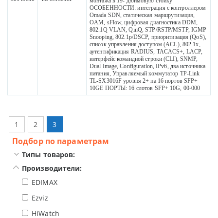
монтажа в 19- дюймовую стойку
ОСОБЕННОСТИ: интеграция с контроллером
Omada SDN, статическая маршрутизация,
OAM, sFlow, цифровая диагностика DDM,
802.1Q VLAN, QinQ, STP/RSTP/MSTP, IGMP
Snooping, 802.1p/DSCP, приоритизация (QoS),
список управления доступом (ACL), 802.1x,
аутентификация RADIUS, TACACS+, LACP,
интерфейс командной строки (CLI), SNMP,
Dual Image, Configuration, IPv6, два источника
питания, Управляемый коммутатор TP-Link
TL-SX3016F уровня 2+ на 16 портов SFP+
10GE ПОРТЫ: 16 слотов SFP+ 10G, 00-000
1
2
3
Подбор по параметрам
Типы товаров:
Производители:
EDIMAX
Ezviz
HiWatch