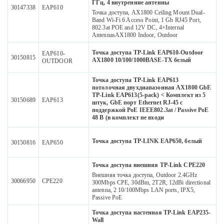
ГГц, 4 внутренние антенны
30147338
EAP610
Точка доступа, AX1800 Ceiling Mount Dual-
Band Wi-Fi 6 Access Point, 1 Gb RJ45 Port,
802.3at POE and 12V DC, 4×Internal
AntennasAX1800 Indoor, Outdoor
Точка доступа TP-Link EAP610-Outdoor
EAP610-
30150815
AX1800 10/100/1000BASE-TX белый
OUTDOOR
Точка доступа TP-Link EAP613
потолочная двухдиапазонная AX1800 GbE
TP-Link EAP613(5-pack) < Комплект из 5
30150689
EAP613
штук, GbE порт Ethernet RJ-45 с
поддержкой PoE IEEE802.3at / Passive PoE
48 В (в комплект не входи
Точка доступа TP-LINK EAP650, белый
30150816
EAP650
Точка доступа внешняя TP-Link CPE220
Внешняя точка доступа, Outdoor 2.4GHz
30066950
CPE220
300Mbps CPE, 30dBm, 2T2R, 12dBi directional
antenna, 2 10/100Mbps LAN ports, IPX5,
Passive PoE
Точка доступа настенная TP-Link EAP235-
Wall