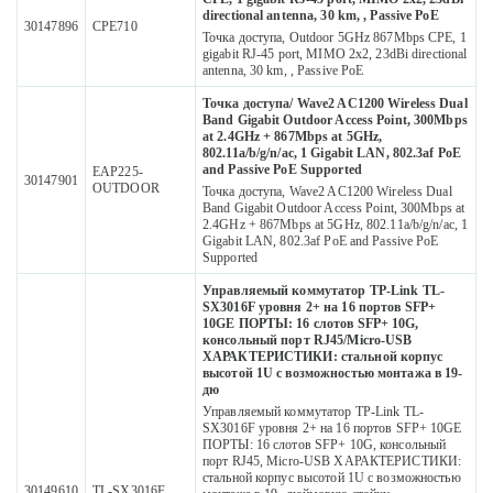
directional antenna, 30 km, , Passive PoE
30147896
CPE710
Точка доступа, Outdoor 5GHz 867Mbps CPE, 1
gigabit RJ-45 port, MIMO 2x2, 23dBi directional
antenna, 30 km, , Passive PoE
Точка доступа/ Wave2 AC1200 Wireless Dual
Band Gigabit Outdoor Access Point, 300Mbps
at 2.4GHz + 867Mbps at 5GHz,
802.11a/b/g/n/ac, 1 Gigabit LAN, 802.3af PoE
and Passive PoE Supported
EAP225-
30147901
OUTDOOR
Точка доступа, Wave2 AC1200 Wireless Dual
Band Gigabit Outdoor Access Point, 300Mbps at
2.4GHz + 867Mbps at 5GHz, 802.11a/b/g/n/ac, 1
Gigabit LAN, 802.3af PoE and Passive PoE
Supported
Управляемый коммутатор TP-Link TL-
SX3016F уровня 2+ на 16 портов SFP+
10GE ПОРТЫ: 16 слотов SFP+ 10G,
консольный порт RJ45/Micro-USB
ХАРАКТЕРИСТИКИ: стальной корпус
высотой 1U с возможностью монтажа в 19-
дю
Управляемый коммутатор TP-Link TL-
SX3016F уровня 2+ на 16 портов SFP+ 10GE
ПОРТЫ: 16 слотов SFP+ 10G, консольный
порт RJ45, Micro-USB ХАРАКТЕРИСТИКИ:
стальной корпус высотой 1U с возможностью
30149610
TL-SX3016F