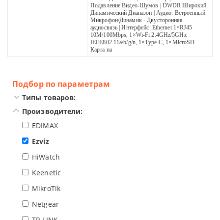
Подавление Видео-Шумов | DWDR Широкий
Динамический Диапазон | Аудио: Встроенный
Микрофон/Динамик - Двусторонняя
аудиосвязь | Интерфейс: Ethernet 1×RJ45
10M/100Mbps, 1×Wi-Fi 2.4GHz/5GHz
IEEE802.11a/b/g/n, 1×Type-C, 1×MicroSD
Карта па
Подбор по параметрам
Типы товаров:
Производители:
EDIMAX
Ezviz
HiWatch
Keenetic
MikroTik
Netgear
TP-LINK