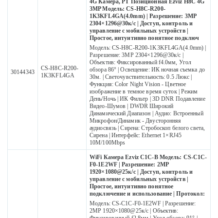
4G Камера, PT Позиционная Ezviz H8C 4G
3MP Модель: CS-H8C-R200-
1K3KFL4GA(4.0mm) | Разрешение: 3MP
2304×1296@30к/с | Доступ, контроль и
управление с мобильных устройств |
Простое, интуитивно понятное подключ
Модель: CS-H8C-R200-1K3KFL4GA(4.0mm) |
Разрешение: 3MP 2304×1296@30к/с |
Объектив: Фиксированный f4.0мм, Угол
CS-H8C-R200-
обзора 86° | Освещение: ИК ночная съемка до
30144343
1K3KFL4GA
30м. | Светочувствительность: 0.5 Люкс |
Функция: Color Night Vision - Цветное
изображение в темное время суток | Режим
День/Ночь | ИК Фильтр | 3D DNR Подавление
Видео-Шумов | DWDR Широкий
Динамический Диапазон | Аудио: Встроенный
Микрофон/Динамик - Двусторонняя
аудиосвязь | Сирена: Стробоскоп белого света,
Сирена | Интерфейс: Ethernet 1×RJ45
10M/100Mbps
WiFi Камера Ezviz C1C-B Модель: CS-C1C-
F0-1E2WF | Разрешение: 2MP
1920×1080@25к/с | Доступ, контроль и
управление с мобильных устройств |
Простое, интуитивно понятное
подключение и использование | Протокол:
Модель: CS-C1C-F0-1E2WF | Разрешение:
2MP 1920×1080@25к/с | Объектив: