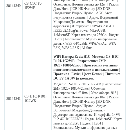
Фиксированный f2.8мм | Угол обзора: 91° |
CS-C1C-F0-
Освещение: Ночная съемка до 12м. | Режим
30144340
1E2WF
День/Ночь | ICR ИК Фильтр | 3D DNR
Подавление Видео-Шумов | AGC Авто.
Регулировка усиления | Аудио: Встроенный
Микрофон/Динамик - Двусторонняя
аудиосвязь | Интерфейс: 1×Wi-Fi 2.4GHz
IEEE802.11b/g/n, Power MicroUSB,
1×MicroSD Карта памяти до 256Gb | Кодек:
H.265 | Безопасность: Мульти шифрование
данных WEP 64/128bit, WPA/WPA2, WPA-
PSK, WPA2-PSK | AI Sma
WiFi Камера Ezviz H1C Модель: CS-H1C-
R101-1G2WR | Разрешение: 2MP
1920×1080@25к/с | Простое, интуитивно
понятное подключение и использование |
Протокол: Ezviz | Цвет: Белый | Питание:
DC 5V 1A 3W (в комплек
Модель: CS-H1C-R101-1G2WR | Разрешение:
2MP 1920×1080@25к/с | Объектив:
Фиксированный f2.8мм | Угол обзора: 91° |
CS-H1C-R101-
Освещение: Ночная съемка до 10м. | Режим
30144341
1G2WR
День/Ночь | ICR ИК Фильтр | 3D DNR
Подавление Видео-Шумов | Аудио:
Встроенный Микрофон/Динамик -
Двусторонняя аудиосвязь | Интерфейс: 1×Wi-
Fi 2.4GHz IEEE802.11b/g/n, 1×MicroSD Карта
памяти до 512Gb | Кодек: H.264 |
Безопасность: Мульти шифрование данных