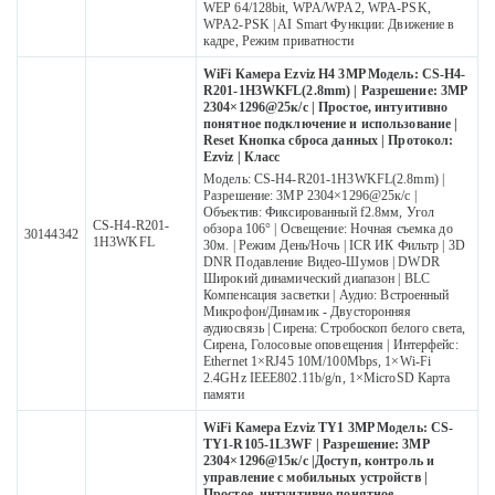
WEP 64/128bit, WPA/WPA2, WPA-PSK,
WPA2-PSK | AI Smart Функции: Движение в
кадре, Режим приватности
WiFi Камера Ezviz H4 3MP Модель: CS-H4-
R201-1H3WKFL(2.8mm) | Разрешение: 3MP
2304×1296@25к/с | Простое, интуитивно
понятное подключение и использование |
Reset Кнопка сброса данных | Протокол:
Ezviz | Класс
Модель: CS-H4-R201-1H3WKFL(2.8mm) |
Разрешение: 3MP 2304×1296@25к/с |
Объектив: Фиксированный f2.8мм, Угол
CS-H4-R201-
обзора 106° | Освещение: Ночная съемка до
30144342
1H3WKFL
30м. | Режим День/Ночь | ICR ИК Фильтр | 3D
DNR Подавление Видео-Шумов | DWDR
Широкий динамический диапазон | BLC
Компенсация засветки | Аудио: Встроенный
Микрофон/Динамик - Двусторонняя
аудиосвязь | Сирена: Стробоскоп белого света,
Сирена, Голосовые оповещения | Интерфейс:
Ethernet 1×RJ45 10M/100Mbps, 1×Wi-Fi
2.4GHz IEEE802.11b/g/n, 1×MicroSD Карта
памяти
WiFi Камера Ezviz TY1 3MP Модель: CS-
TY1-R105-1L3WF | Разрешение: 3MP
2304×1296@15к/с |Доступ, контроль и
управление с мобильных устройств |
Простое, интуитивно понятное