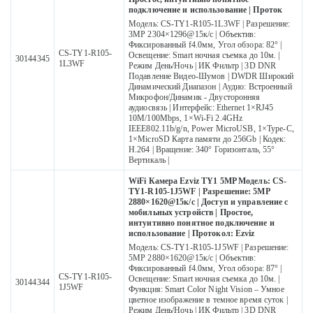
подключение и использование | Проток
Модель: CS-TY1-R105-1L3WF | Разрешение:
3MP 2304×1296@15к/с | Объектив:
Фиксированный f4.0мм, Угол обзора: 82° |
CS-TY1-R105-
Освещение: Smart ночная съемка до 10м. |
30144345
1L3WF
Режим День/Ночь | ИК Фильтр | 3D DNR
Подавление Видео-Шумов | DWDR Широкий
Динамический Диапазон | Аудио: Встроенный
Микрофон/Динамик - Двусторонняя
аудиосвязь | Интерфейс: Ethernet 1×RJ45
10M/100Mbps, 1×Wi-Fi 2.4GHz
IEEE802.11b/g/n, Power MicroUSB, 1×Type-C,
1×MicroSD Карта памяти до 256Gb | Кодек:
H.264 | Вращение: 340° Горизонталь, 55°
Вертикаль |
WiFi Камера Ezviz TY1 5MP Модель: CS-
TY1-R105-1J5WF | Разрешение: 5MP
2880×1620@15к/с | Доступ и управление с
мобильных устройств | Простое,
интуитивно понятное подключение и
использование | Протокол: Ezviz
Модель: CS-TY1-R105-1J5WF | Разрешение:
5MP 2880×1620@15к/с | Объектив:
Фиксированный f4.0мм, Угол обзора: 87° |
CS-TY1-R105-
Освещение: Smart ночная съемка до 10м. |
30144344
1J5WF
Функция: Smart Color Night Vision – Умное
цветное изображение в темное время суток |
Режим День/Ночь | ИК Фильтр | 3D DNR