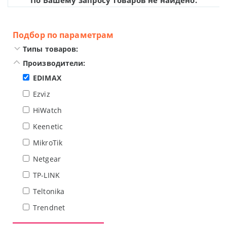
По Вашему запросу товаров не найдено.
Подбор по параметрам
Типы товаров:
Производители:
EDIMAX
Ezviz
HiWatch
Keenetic
MikroTik
Netgear
TP-LINK
Teltonika
Trendnet