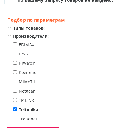
По Вашему запросу товаров не найдено.
Подбор по параметрам
Типы товаров:
Производители:
EDIMAX
Ezviz
HiWatch
Keenetic
MikroTik
Netgear
TP-LINK
Teltonika
Trendnet