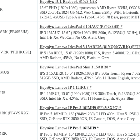
Ноутбук ICL Raybook S1523 G2R
15.6" FHD (1920x1080), процессор AMD Ryzen R3/R5, ОЗУ 8
2R
SSD 256/512/1024 Gb M.2, Web-Camera 2Mp, WiFi, Bluetooth,
1xRJ45, 4xUSB Type-A и 4xType-C, 45.6, 78 Вт/ч, реестр МПТ
Ноутбук Lenovo IdeaPad 3 15IAU7 (PF40S3H8) *
VRK (PF40S3H8)
IP 3 15IAU7, 15.6" (1920x1080) IPS 300n, i5-1235U(1.3GHz)
Intel Iris Xe, WebCam, No OS, Arctic Grey
Ноутбук Lenovo IdeaPad 5 15ARE05 (81YQ00GVRK) (PF
VRK (PF2HKC9E)
IP 5 15ARE05, 15.6" (1920x1080) IPS, Ryzen 5 4600U(2.1GH
AMD Radeon, 45Wh, No OS, Platinum Grey
Ноутбук Lenovo IdeaPad Slim 3 15ABR8 *
LMUS
IPS 3 15ABR8, 15.6" (1920x1080) IPS 300n Touch, Ryzen 7 5
512GB SSD, AMD Radeon, 47Wh, Win 11 Home English, Arctic
Ноутбук Lenovo IP 1 15IRU7 *
6US
IP 1 15IRU7, 15.6" (1920x1080) IPS 300n Touch, i5-1335U(1
SSD, Intel Iris Xe, 42Wh, Win 11 Home English, Abyss Blue
Ноутбук Lenovo IP Pro 5 16IMH9 (PF4VSX2G) *
DRK (PF4VSX2G)
IP Pro 5 16IMH9, 16" (2048x1280) OLED 400n, Ultra 5 125H(
SSD, GeForce RTX 3050 6GB, IR Camera, DOS, Arctic Grey
Ноутбук Lenovo IP Pro 5 16IMH9 *
3DRK
IP Pro 5 16IMH9, 16" (2048x1280) OLED 400n, Ultra 5 125H(
SSD, GeForce RTX 3050 6GB, IR Camera, DOS, Arctic Grey