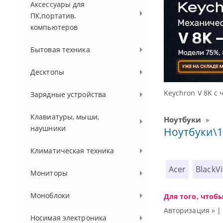
Аксессуары для
ПК,портатив.
компьютеров
Бытовая техника
Десктопы
 Гц
Дост
Зарядные устройства
Клавиатуры, мыши,
Ноутбуки
»
наушники
Ноутбуки\1
Климатическая техника
Acer
BlackV
Мониторы
Моноблоки
Для того, чтоб
Авторизация »
Носимая электроника