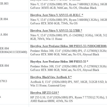
R.003
Nitro V, 15.6" (1920x1080) IPS, Ryzen 7 6800H(3.2GHz), 16G
GeForce 3050Ti 4GB, WebCam, No OS, Obsidian Black
Ноутбук Acer Nitro V ANV15-41-R3LC *
R.004
Nitro V, 15.6" (1920x1080) IPS, Ryzen 5 6600H(3.3GHz), 16G
GeForce RTX 3050 6GB, 75Wh, No OS
Ноутбук Acer Nitro V ANV15-52-57BB *
A.004
Nitro V, 15.6" (1920x1080) IPS, i5-13420H(2.1GHz), 16GB, 
8GB, 76Wh, Win 11 Home
Ноутбук Acer Predator Helios 300 PH315-55 (NHQGMER004
ER.004
Predator Helios 300, 15.6" (1920x1080) IPS, i7-12700H(3.5GH
R004241115E93400)
GeForce RTX 3080 8GB, WebCam, No OS, Abyssal Black
Ноутбук Acer Predator Helios 300 PH315-55 *
ER.004
Predator Helios 300, 15.6" (1920x1080) IPS, i7-12700H(3.5GH
GeForce RTX 3080 8GB, WebCam, No OS, Abyssal Black
Ноутбук BlackView AceBook 8 *
17913
AceBook 8, 15.6" (1920x1080) IPS, N97, 16GB, 512GB SSD, 
Win 11 Home, Gunmetal Grey
Ноутбук HP 255 G10 *
A
HP 255 G10, 15.6"(1920x1080) IPS, Ryzen 7 7735U(2.7GHz),
AMD Radeon 680M, 41Wh, No OS