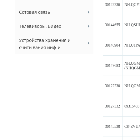
30122236
NH.QGYE
Сотовая связь
30144655
NH.QSHE
Телевизоры, Видео
Устройства хранения и
30146904
NH.U1PA
считывания инф-и
NH.QGM
30147683
(NHQGME
30122230
NH.QGM
30127532
69315483
30145530
C84ZVU