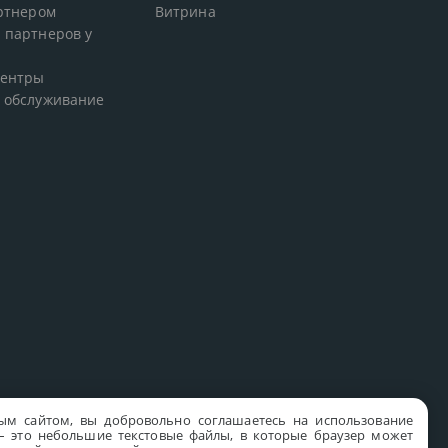
артнером
Витрина
 партнеров у
центры
 обслуживание
ым сайтом, вы добровольно соглашаетесь на использование
s – это небольшие текстовые файлы, в которые браузер может