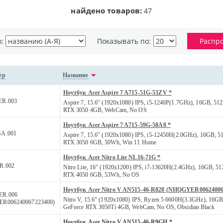
найдено товаров:
47
о:
Показывать по:
Распр
ер
Название
Ноутбук Acer Aspire 7 A715-51G-53ZV *
R.003
Aspire 7, 15.6" (1920x1080) IPS, i5-1240P(1.7GHz), 16GB, 5
RTX 3050 4GB, WebCam, No OS
Ноутбук Acer Aspire 7 A715-59G-58A8 *
A.001
Aspire 7, 15.6" (1920x1080) IPS, i5-12450H(2.0GHz), 16GB, 
RTX 3050 6GB, 50Wh, Win 11 Home
Ноутбук Acer Nitro Lite NL16-71G *
R.002
Nitro Lite, 16" (1920x1200) IPS, i7-13620H(2.4GHz), 16GB, 
RTX 4050 6GB, 53Wh, No OS
Ноутбук Acer Nitro V AN515-46-R828 (NHQGYER00624006
R.006
Nitro V, 15.6" (1920x1080) IPS, Ryzen 5 6600H(3.3GHz), 16G
R006240067223400)
GeForce RTX 3050Ti 4GB, WebCam, No OS, Obsidian Black
Ноутбук Acer Nitro V AN515-46-R9GH *