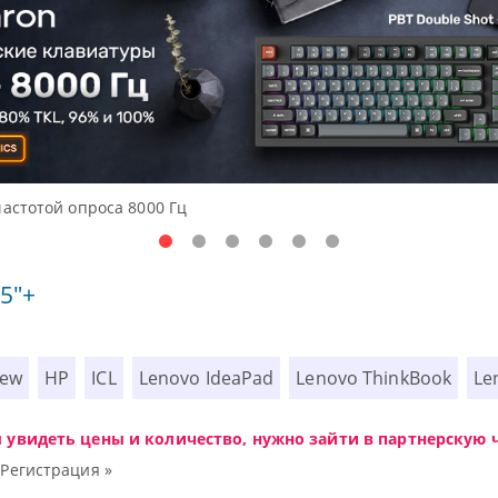
упные решения начального уровня, новые мониторы Oceanvie
5"+
iew
HP
ICL
Lenovo IdeaPad
Lenovo ThinkBook
Le
ы увидеть цены и количество, нужно зайти в партнерскую ч
|
Регистрация »