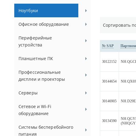
Ноутбуки
Офисное оборудование
Сортировать п
Периферийные
устройства
№ SAP
Партном
Планшетные ПК
30122152
NH.QGCE
Профессиональные
дисплеи и проекторы
30144654
NH.QX6S
Серверы
30146905
NH.D29E
Сетевое и Wi-Fi
оборудование
NH.QGYE
30134590
(NHQGYE
Системы бесперебойного
питания