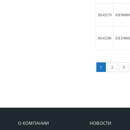
30143279
83F0000
30143280
83LY000
1
2
3
О КОМПАНИИ
НОВОСТИ