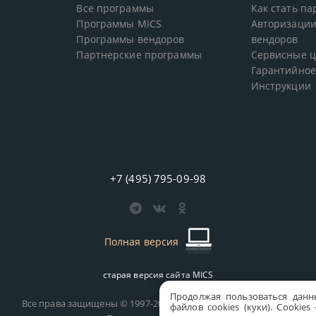
Все программы
Как стать п
Программы MICS
Авторизации
Программы вендоров
вендоров
Партнерские программы
Сервисные 
Гарантийное
Инструкции
+7 (495) 795-09-98
Полная версия
старая версия сайта
MICS
Продолжая пользоваться данн
Все права защищены © 1997-2026 MICS Distribution Company
файлов cookies (куки). Сookie