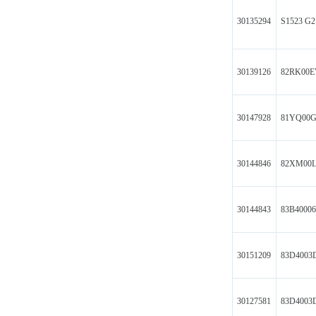
30135294
S1523 G
30139126
82RK00E
30147928
81YQ00G
30144846
82XM00
30144843
83B4000
30151209
83D4003
30127581
83D400