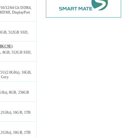
/16/32/64 Gb DDR4,
 HDMI, DisplayPort
, 8GB, 512GB SSD,
2HKC9E)
z), 8GB, 512GB SSD,
825U(2.0GHz), 16GB,
 Grey
.3GHz), 8GB, 256GB
1.2GHz), 16GB, 1TB
1.2GHz), 16GB, 1TB