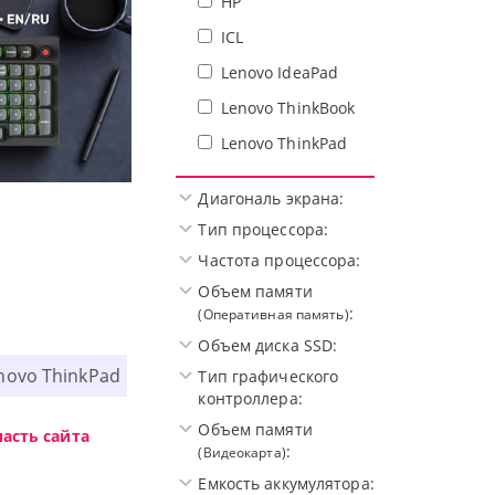
HP
ICL
Lenovo IdeaPad
Lenovo ThinkBook
Lenovo ThinkPad
Диагональ экрана:
w.
Высокотехнологичная игровая п
Тип процессора:
Частота процессора:
Объем памяти
:
(Оперативная память)
Объем диска SSD:
novo ThinkPad
Тип графического
контроллера:
Объем памяти
асть сайта
:
(Видеокарта)
Емкость аккумулятора: