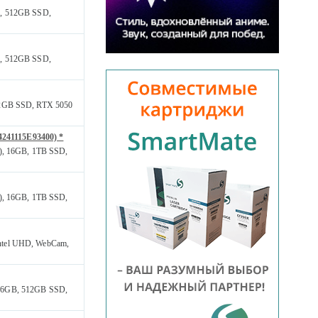
B, 512GB SSD,
B, 512GB SSD,
512GB SSD, RTX 5050
241115E93400) *
z), 16GB, 1TB SSD,
z), 16GB, 1TB SSD,
Intel UHD, WebCam,
 16GB, 512GB SSD,