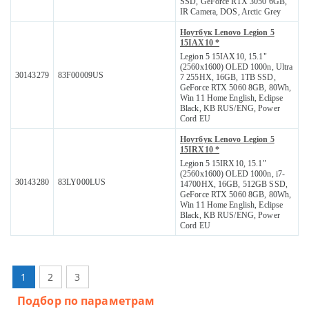
SSD, GeForce RTX 3050 6GB,
IR Camera, DOS, Arctic Grey
Ноутбук Lenovo Legion 5
15IAX10 *
Legion 5 15IAX10, 15.1"
(2560x1600) OLED 1000n, Ultra
30143279
83F00009US
7 255HX, 16GB, 1TB SSD,
GeForce RTX 5060 8GB, 80Wh,
Win 11 Home English, Eclipse
Black, KB RUS/ENG, Power
Cord EU
Ноутбук Lenovo Legion 5
15IRX10 *
Legion 5 15IRX10, 15.1"
(2560x1600) OLED 1000n, i7-
30143280
83LY000LUS
14700HX, 16GB, 512GB SSD,
GeForce RTX 5060 8GB, 80Wh,
Win 11 Home English, Eclipse
Black, KB RUS/ENG, Power
Cord EU
1
2
3
Подбор по параметрам