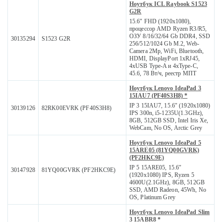
Ноутбук ICL Raybook S1523
G2R
15.6" FHD (1920x1080),
процессор AMD Ryzen R3/R5,
ОЗУ 8/16/32/64 Gb DDR4, SSD
30135294
S1523 G2R
256/512/1024 Gb M.2, Web-
Camera 2Mp, WiFi, Bluetooth,
HDMI, DisplayPort 1xRJ45,
4xUSB Type-A и 4xType-C,
45.6, 78 Вт/ч, реестр МПТ
Ноутбук Lenovo IdeaPad 3
15IAU7 (PF40S3H8) *
IP 3 15IAU7, 15.6" (1920x1080)
30139126
82RK00EVRK (PF40S3H8)
IPS 300n, i5-1235U(1.3GHz),
8GB, 512GB SSD, Intel Iris Xe,
WebCam, No OS, Arctic Grey
Ноутбук Lenovo IdeaPad 5
15ARE05 (81YQ00GVRK)
(PF2HKC9E)
IP 5 15ARE05, 15.6"
30147928
81YQ00GVRK (PF2HKC9E)
(1920x1080) IPS, Ryzen 5
4600U(2.1GHz), 8GB, 512GB
SSD, AMD Radeon, 45Wh, No
OS, Platinum Grey
Ноутбук Lenovo IdeaPad Slim
3 15ABR8 *