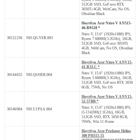
512GB SSD, GeForce RTX
3050Ti 4GB, WebCam, No OS,
Obsidian Black
Ноутбук Acer Nitro V AN515-
46-R9GH *
Nitro V, 15.6" (1920x1080) IPS,
30122236
NH.QGYER.003
Ryzen 7 6800H(3.2GHz), 16GB,
512GB SSD, GeForce 3050Ti
4GB, WebCam, No OS, Obsidian
Black
Ноутбук Acer Nitro V ANV15-
41-R3LC *
Nitro V, 15.6" (1920x1080) IPS,
30144655
NH.QSHER.004
Ryzen 5 6600H(3.3GHz), 16GB,
512GB SSD, GeForce RTX 3050
6GB, 75Wh, No OS
Ноутбук Acer Nitro V ANV15-
52-57BB *
Nitro V, 15.6" (1920x1080) IPS,
30146904
NH.U1PAA.004
i5-13420H(2.1GHz), 16GB,
512GB SSD, RTX 5050 8GB,
76Wh, Win 11 Home
Ноутбук Acer Predator Helios
300 PH315-55