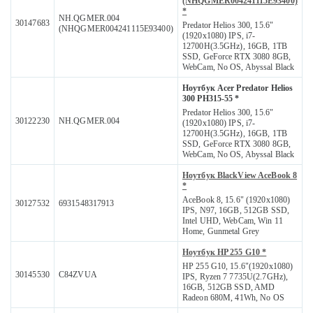
(NHQGMER004241115E93400)
*
NH.QGMER.004
30147683
Predator Helios 300, 15.6"
(NHQGMER004241115E93400)
(1920x1080) IPS, i7-
12700H(3.5GHz), 16GB, 1TB
SSD, GeForce RTX 3080 8GB,
WebCam, No OS, Abyssal Black
Ноутбук Acer Predator Helios
300 PH315-55 *
Predator Helios 300, 15.6"
30122230
NH.QGMER.004
(1920x1080) IPS, i7-
12700H(3.5GHz), 16GB, 1TB
SSD, GeForce RTX 3080 8GB,
WebCam, No OS, Abyssal Black
Ноутбук BlackView AceBook 8
*
AceBook 8, 15.6" (1920x1080)
30127532
6931548317913
IPS, N97, 16GB, 512GB SSD,
Intel UHD, WebCam, Win 11
Home, Gunmetal Grey
Ноутбук HP 255 G10 *
HP 255 G10, 15.6"(1920x1080)
30145530
C84ZVUA
IPS, Ryzen 7 7735U(2.7GHz),
16GB, 512GB SSD, AMD
Radeon 680M, 41Wh, No OS