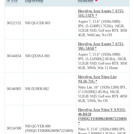
№ SAP
Партномер
Название
Ноутбук Acer Aspire 7 A715-
51G-53ZV *
Aspire 7, 15.6" (1920x1080)
30122152
NH.QGCER.003
IPS, i5-1240P(1.7GHz), 16GB,
512GB SSD, GeForce RTX 3050
4GB, WebCam, No OS
Ноутбук Acer Aspire 7 A715-
59G-58A8 *
Aspire 7, 15.6" (1920x1080)
30144654
NH.QX6SA.001
IPS, i5-12450H(2.0GHz), 16GB,
512GB SSD, GeForce RTX 3050
6GB, 50Wh, Win 11 Home
Ноутбук Acer Nitro Lite
NL16-71G *
Nitro Lite, 16" (1920x1200) IPS,
30146905
NH.D29ER.002
i7-13620H(2.4GHz), 16GB,
512GB SSD, GeForce RTX 4050
6GB, 53Wh, No OS
Ноутбук Acer Nitro V AN515-
46-R828
(NHQGYER006240067223400)
*
NH.QGYER.006
30134590
Nitro V, 15.6" (1920x1080) IPS,
(NHQGYER006240067223400)
Ryzen 5 6600H(3.3GHz), 16GB,