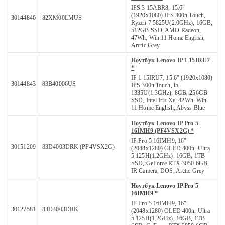
IPS 3 15ABR8, 15.6"
(1920x1080) IPS 300n Touch,
30144846
82XM00LMUS
Ryzen 7 5825U(2.0GHz), 16GB,
512GB SSD, AMD Radeon,
47Wh, Win 11 Home English,
Arctic Grey
Ноутбук Lenovo IP 1 15IRU7
*
IP 1 15IRU7, 15.6" (1920x1080)
30144843
83B40006US
IPS 300n Touch, i5-
1335U(1.3GHz), 8GB, 256GB
SSD, Intel Iris Xe, 42Wh, Win
11 Home English, Abyss Blue
Ноутбук Lenovo IP Pro 5
16IMH9 (PF4VSX2G) *
IP Pro 5 16IMH9, 16"
30151209
83D4003DRK (PF4VSX2G)
(2048x1280) OLED 400n, Ultra
5 125H(1.2GHz), 16GB, 1TB
SSD, GeForce RTX 3050 6GB,
IR Camera, DOS, Arctic Grey
Ноутбук Lenovo IP Pro 5
16IMH9 *
IP Pro 5 16IMH9, 16"
30127581
83D4003DRK
(2048x1280) OLED 400n, Ultra
5 125H(1.2GHz), 16GB, 1TB