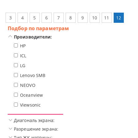
3
4
5
6
7
8
9
10
11
12
Подбор по параметрам
Производители:
HP
ICL
LG
Lenovo SMB
NEOVO
Oceanview
Viewsonic
Диагональ экрана:
Разрешение экрана:
Тип ЖК-матрицы: