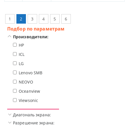
1
2
3
4
5
6
Подбор по параметрам
Производители:
HP
ICL
LG
Lenovo SMB
NEOVO
Oceanview
Viewsonic
Диагональ экрана:
Разрешение экрана: