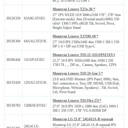
BC), 1x USB-B 3.2 Gen 1
Монитор Lenovo T27p-30 *
27" IPS WLED 16:9 3840x2160 178°, 178° 4ms
30126329
63A9GAT1EU
(Extreme mode), 6ms (Normal mode) 60Hz 350
cd/m² 1300:1 99% sRGB Tilt, Swivel, Pivot,
Height Adjust Stand
Монитор Lenovo T27QD-40 *
30136394
64AAGAT2UK
27" 16:9 IPS 2560x1440 4ms 1500:1 3M:1 350
DP 1.4 + DP out USB Type-C
Монитор Lenovo TIO 22 (11GSPAT1EU)
30106444
11GSPAT1EU
21,5" 16:9 IPS 1920x1080 4ms 1000:1 250
178/178 , , , DP-in, , Camera, Speakers, LTPS
Монитор Lenovo TIO 24 Gen 5 *
23.8 inch FHD Monitor (IPS Panel, 60Hz, 6ms,
30135429
12NAGAT1UK
3in1 connection w, Tiny, DP, HDMI, USB Hub,
Microphone, Webcam, Speakers) - Tilt, Swivel,
Lift, Pivot Stand
Монитор Lenovo TIO Flex 27i *
30130783
12BKMAT1EU
27.0" 16:9 IPS 1920 x 1080 4ms (GtG) 1000:1
3M:1 350 178°, 178° VGA HDMI DP
Монитор LG 23.8" 24G411A-B черный
Монитор LG 23.8" 24G411A-B черный IPS
24G411A-