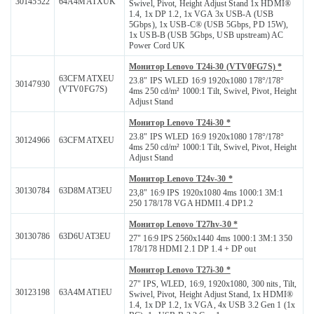
30145522
64A4MATXUK
Swivel, Pivot, Height Adjust Stand 1x HDMI®
1.4, 1x DP 1.2, 1x VGA 3x USB-A (USB
5Gbps), 1x USB-C® (USB 5Gbps, PD 15W),
1x USB-B (USB 5Gbps, USB upstream) AC
Power Cord UK
Монитор Lenovo T24i-30 (VTV0FG7S) *
63CFMATXEU
23.8" IPS WLED 16:9 1920x1080 178°/178°
30147930
(VTV0FG7S)
4ms 250 cd/m² 1000:1 Tilt, Swivel, Pivot, Height
Adjust Stand
Монитор Lenovo T24i-30 *
23.8" IPS WLED 16:9 1920x1080 178°/178°
30124966
63CFMATXEU
4ms 250 cd/m² 1000:1 Tilt, Swivel, Pivot, Height
Adjust Stand
Монитор Lenovo T24v-30 *
30130784
63D8MAT3EU
23,8" 16:9 IPS 1920x1080 4ms 1000:1 3M:1
250 178/178 VGA HDMI1.4 DP1.2
Монитор Lenovo T27hv-30 *
30130786
63D6UAT3EU
27" 16:9 IPS 2560x1440 4ms 1000:1 3M:1 350
178/178 HDMI 2.1 DP 1.4 + DP out
Монитор Lenovo T27i-30 *
27" IPS, WLED, 16:9, 1920x1080, 300 nits, Tilt,
30123198
63A4MAT1EU
Swivel, Pivot, Height Adjust Stand, 1x HDMI®
1.4, 1x DP 1.2, 1x VGA, 4x USB 3.2 Gen 1 (1x