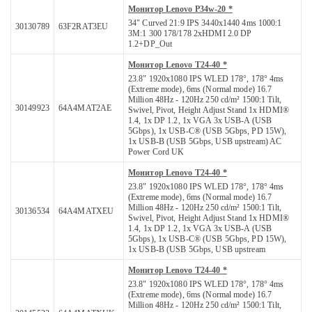
Монитор Lenovo P34w-20 *
34" Curved 21:9 IPS 3440x1440 4ms 1000:1
30130789
63F2RAT3EU
3M:1 300 178/178 2xHDMI 2.0 DP
1.2+DP_Out
Монитор Lenovo T24-40 *
23.8" 1920x1080 IPS WLED 178°, 178° 4ms
(Extreme mode), 6ms (Normal mode) 16.7
Million 48Hz - 120Hz 250 cd/m² 1500:1 Tilt,
30149923
64A4MAT2AE
Swivel, Pivot, Height Adjust Stand 1x HDMI®
1.4, 1x DP 1.2, 1x VGA 3x USB-A (USB
5Gbps), 1x USB-C® (USB 5Gbps, PD 15W),
1x USB-B (USB 5Gbps, USB upstream) AC
Power Cord UK
Монитор Lenovo T24-40 *
23.8" 1920x1080 IPS WLED 178°, 178° 4ms
(Extreme mode), 6ms (Normal mode) 16.7
Million 48Hz - 120Hz 250 cd/m² 1500:1 Tilt,
30136534
64A4MATXEU
Swivel, Pivot, Height Adjust Stand 1x HDMI®
1.4, 1x DP 1.2, 1x VGA 3x USB-A (USB
5Gbps), 1x USB-C® (USB 5Gbps, PD 15W),
1x USB-B (USB 5Gbps, USB upstream
Монитор Lenovo T24-40 *
23.8" 1920x1080 IPS WLED 178°, 178° 4ms
(Extreme mode), 6ms (Normal mode) 16.7
Million 48Hz - 120Hz 250 cd/m² 1500:1 Tilt,