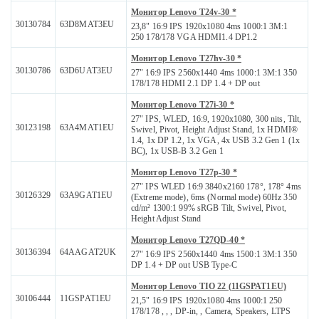
Монитор Lenovo T24v-30 *
30130784
63D8MAT3EU
23,8" 16:9 IPS 1920x1080 4ms 1000:1 3M:1
250 178/178 VGA HDMI1.4 DP1.2
Монитор Lenovo T27hv-30 *
30130786
63D6UAT3EU
27" 16:9 IPS 2560x1440 4ms 1000:1 3M:1 350
178/178 HDMI 2.1 DP 1.4 + DP out
Монитор Lenovo T27i-30 *
27" IPS, WLED, 16:9, 1920x1080, 300 nits, Tilt,
30123198
63A4MAT1EU
Swivel, Pivot, Height Adjust Stand, 1x HDMI®
1.4, 1x DP 1.2, 1x VGA, 4x USB 3.2 Gen 1 (1x
BC), 1x USB-B 3.2 Gen 1
Монитор Lenovo T27p-30 *
27" IPS WLED 16:9 3840x2160 178°, 178° 4ms
30126329
63A9GAT1EU
(Extreme mode), 6ms (Normal mode) 60Hz 350
cd/m² 1300:1 99% sRGB Tilt, Swivel, Pivot,
Height Adjust Stand
Монитор Lenovo T27QD-40 *
30136394
64AAGAT2UK
27" 16:9 IPS 2560x1440 4ms 1500:1 3M:1 350
DP 1.4 + DP out USB Type-C
Монитор Lenovo TIO 22 (11GSPAT1EU)
30106444
11GSPAT1EU
21,5" 16:9 IPS 1920x1080 4ms 1000:1 250
178/178 , , , DP-in, , Camera, Speakers, LTPS