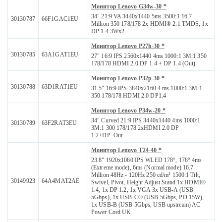
Монитор Lenovo G34w-30 *
34" 21:9 VA 3440x1440 5ms 3500:1 16.7
30130787
66F1GAC1EU
Million 350 178/178 2x HDMI® 2.1 TMDS, 1x
DP 1.4 3Wx2
Монитор Lenovo P27h-30 *
30130785
63A1GAT1EU
27" 16:9 IPS 2560x1440 4ms 1000:1 3M:1 350
178/178 HDMI 2.0 DP 1.4 + DP 1.4 (Out)
Монитор Lenovo P32p-30 *
30130788
63D1RAT1EU
31.5" 16:9 IPS 3840x2160 4 ms 1000:1 3M:1
350 178/178 HDMI 2.0 DP1.4
Монитор Lenovo P34w-20 *
34" Curved 21:9 IPS 3440x1440 4ms 1000:1
30130789
63F2RAT3EU
3M:1 300 178/178 2xHDMI 2.0 DP
1.2+DP_Out
Монитор Lenovo T24-40 *
23.8" 1920x1080 IPS WLED 178°, 178° 4ms
(Extreme mode), 6ms (Normal mode) 16.7
Million 48Hz - 120Hz 250 cd/m² 1500:1 Tilt,
30149923
64A4MAT2AE
Swivel, Pivot, Height Adjust Stand 1x HDMI®
1.4, 1x DP 1.2, 1x VGA 3x USB-A (USB
5Gbps), 1x USB-C® (USB 5Gbps, PD 15W),
1x USB-B (USB 5Gbps, USB upstream) AC
Power Cord UK