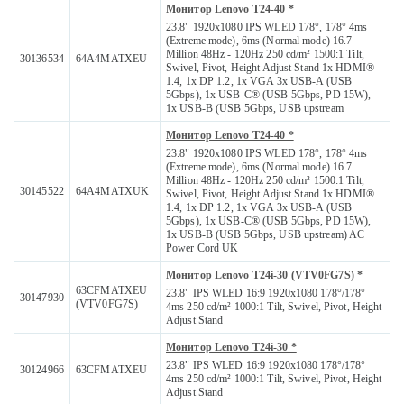
Монитор Lenovo T24-40 *
23.8" 1920x1080 IPS WLED 178°, 178° 4ms
(Extreme mode), 6ms (Normal mode) 16.7
Million 48Hz - 120Hz 250 cd/m² 1500:1 Tilt,
30136534
64A4MATXEU
Swivel, Pivot, Height Adjust Stand 1x HDMI®
1.4, 1x DP 1.2, 1x VGA 3x USB-A (USB
5Gbps), 1x USB-C® (USB 5Gbps, PD 15W),
1x USB-B (USB 5Gbps, USB upstream
Монитор Lenovo T24-40 *
23.8" 1920x1080 IPS WLED 178°, 178° 4ms
(Extreme mode), 6ms (Normal mode) 16.7
Million 48Hz - 120Hz 250 cd/m² 1500:1 Tilt,
30145522
64A4MATXUK
Swivel, Pivot, Height Adjust Stand 1x HDMI®
1.4, 1x DP 1.2, 1x VGA 3x USB-A (USB
5Gbps), 1x USB-C® (USB 5Gbps, PD 15W),
1x USB-B (USB 5Gbps, USB upstream) AC
Power Cord UK
Монитор Lenovo T24i-30 (VTV0FG7S) *
63CFMATXEU
23.8" IPS WLED 16:9 1920x1080 178°/178°
30147930
(VTV0FG7S)
4ms 250 cd/m² 1000:1 Tilt, Swivel, Pivot, Height
Adjust Stand
Монитор Lenovo T24i-30 *
23.8" IPS WLED 16:9 1920x1080 178°/178°
30124966
63CFMATXEU
4ms 250 cd/m² 1000:1 Tilt, Swivel, Pivot, Height
Adjust Stand