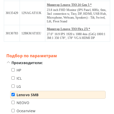
Монитор Lenovo TIO 24 Gen 5 *
23.8 inch FHD Monitor (IPS Panel, 60Hz, 6ms,
30135429
12NAGAT1UK
3in1 connection w, Tiny, DP, HDMI, USB Hub,
Microphone, Webcam, Speakers) - Tilt, Swivel,
Lift, Pivot Stand
Монитор Lenovo TIO Flex 27i *
30130783
12BKMAT1EU
27.0" 16:9 IPS 1920 x 1080 4ms (GtG) 1000:1
3M:1 350 178°, 178° VGA HDMI DP
Подбор по параметрам
Производители:
HP
ICL
LG
Lenovo SMB
NEOVO
Oceanview