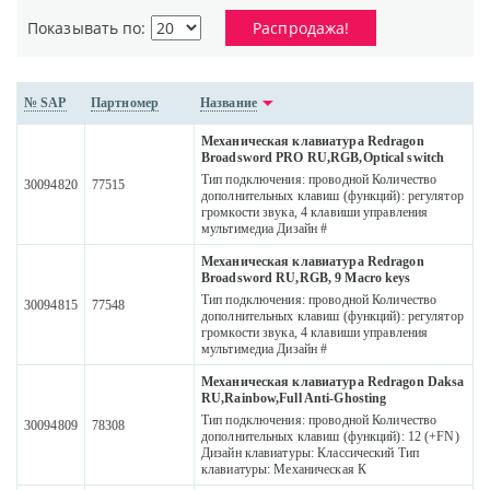
Показывать по:
Распродажа!
№ SAP
Партномер
Название
Механическая клавиатура Redragon
Broadsword PRO RU,RGB,Optical switch
Тип подключения: проводной Количество
30094820
77515
дополнительных клавиш (функций): регулятор
громкости звука, 4 клавиши управления
мультимедиа Дизайн #
Механическая клавиатура Redragon
Broadsword RU,RGB, 9 Macro keys
Тип подключения: проводной Количество
30094815
77548
дополнительных клавиш (функций): регулятор
громкости звука, 4 клавиши управления
мультимедиа Дизайн #
Механическая клавиатура Redragon Daksa
RU,Rainbow,Full Anti-Ghosting
Тип подключения: проводной Количество
30094809
78308
дополнительных клавиш (функций): 12 (+FN)
Дизайн клавиатуры: Классический Тип
клавиатуры: Механическая К