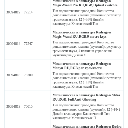
Механическая клавиатура Redragon
Magic-Wand Pro RU,RGB,Optical switches
Тип подключения: проводной Количество
30094819
77514
дополнительных клавиш (функций): регулятор
громкости звука, 12 (+FN) Дизайн
клавиатуры: Классический Тип
Механическая клавиатура Redragon
Magic-Wand RU,RGB,9 macro keys
Тип подключения: проводной Количество
30094814
77547
дополнительных клавиш (функций): регулятор
громкости звука, 4 клавиши управления
мультимедиа Дизайн #
Механическая клавиатура Redragon
Manyu RU,RGB,рег. громкости
Тип подключения: проводной Количество
30094818
78309
дополнительных клавиш (функций): регулятор
громкости звука, 12 (+FN) Дизайн
клавиатуры: Классический Тип
Механическая клавиатура Redragon Mitra
RU,RGB, Full Anti-Ghosting
Тип подключения: проводной Количество
30094813
75015
дополнительных клавиш (функций): 12 (+FN)
Дизайн клавиатуры: Классический Тип
клавиатуры: Механическая П
Механическая клавиатура Redragon Rudra