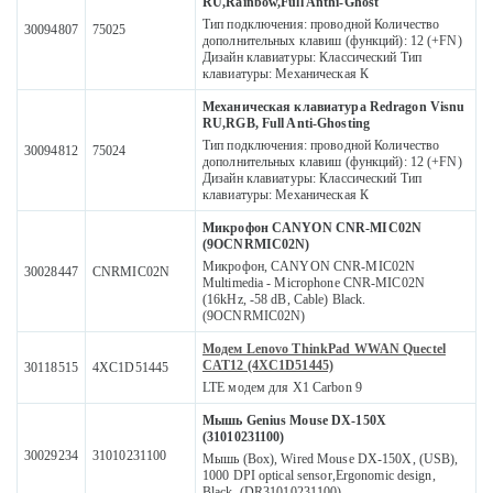
RU,Rainbow,Full Anthi-Ghost
Тип подключения: проводной Количество
30094807
75025
дополнительных клавиш (функций): 12 (+FN)
Дизайн клавиатуры: Классический Тип
клавиатуры: Механическая К
Механическая клавиатура Redragon Visnu
RU,RGB, Full Anti-Ghosting
Тип подключения: проводной Количество
30094812
75024
дополнительных клавиш (функций): 12 (+FN)
Дизайн клавиатуры: Классический Тип
клавиатуры: Механическая К
Микрофон CANYON CNR-MIC02N
(9OCNRMIC02N)
Микрофон, CANYON CNR-MIC02N
30028447
CNRMIC02N
Multimedia - Microphone CNR-MIC02N
(16kHz, -58 dB, Cable) Black.
(9OCNRMIC02N)
Модем Lenovo ThinkPad WWAN Quectel
CAT12 (4XC1D51445)
30118515
4XC1D51445
LTE модем для X1 Carbon 9
Мышь Genius Mouse DX-150X
(31010231100)
30029234
31010231100
Мышь (Box), Wired Mouse DX-150X, (USB),
1000 DPI optical sensor,Ergonomic design,
Black. (DR31010231100)