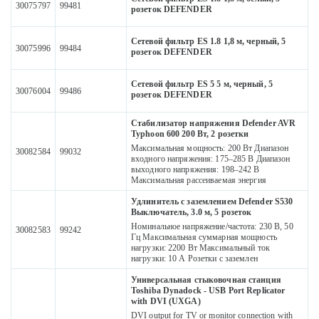
30075797
99481
розеток DEFENDER
Сетевой фильтр ES 1.8 1,8 м, черный, 5
30075996
99484
розеток DEFENDER
Сетевой фильтр ES 5 5 м, черный, 5
30076004
99486
розеток DEFENDER
Стабилизатор напряжения Defender AVR
Typhoon 600 200 Вт, 2 розетки
Максимальная мощность: 200 Вт Диапазон
30082584
99032
входного напряжения: 175–285 В Диапазон
выходного напряжения: 198–242 В
Максимальная рассеиваемая энергия
Удлинитель с заземлением Defender S530
Выключатель, 3.0 м, 5 розеток
Номинальное напряжение/частота: 230 В, 50
30082583
99242
Гц Максимальная суммарная мощность
нагрузки: 2200 Вт Максимальный ток
нагрузки: 10 А Розетки с заземлен
Универсальная стыковочная станция
Toshiba Dynadock - USB Port Replicator
with DVI (UXGA)
DVI output for TV or monitor connection with