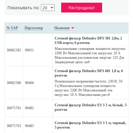
Показывать по:
Распродажа!
№ SAP
Партномер
Название
Сетевой фильтр Defender DFS 501 2,0м, 2
USB-порта, 6 розеток
Максимальная суммарная мощность нагрузки:
30082585
99051
2200 Вт Максимальный ток нагрузки: 10 А
Максимальная рассеиваемая энергия: 525 Дж
Защищаемые цепи: но#
Сетевой фильтр Defender DFS 601 1,8 м, 6
розеток
Номинальное напряжение/частота: 230 В, 50
30082586
99406
Гц Максимальная суммарная мощность
нагрузки: 2200 Вт Максимальный ток
нагрузки: 10 А Максимальная расс#
Сетевой фильтр Defender ES 3 3 м, белый, 5
30075701
99482
розеток
Сетевой фильтр Defender ES 3 3 м, черный,
30075703
99485
5 розеток