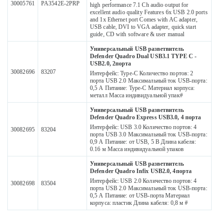
30005761
PA3542E-2PRP
high performance 7.1 Ch audio output for
excellent audio quality Features 6x USB 2.0 ports
and 1x Ethernet port Comes with AC adapter,
USB cable, DVI to VGA adapter, quick start
guide, CD with software & user manual
Универсальный USB разветвитель
Defender Quadro Dual USB3.1 TYPE C -
USB2.0, 2порта
30082696
83207
Интерфейс: Type-C Количество портов: 2
порта USB 2.0 Максимальный ток USB-порта:
0,5 А Питание: Type-C Материал корпуса:
металл Масса индивидуальной упак#
Универсальный USB разветвитель
Defender Quadro Express USB3.0, 4 порта
Интерфейс: USB 3.0 Количество портов: 4
30082695
83204
порта USB 3.0 Максимальный ток USB-порта:
0,9 А Питание: от USB, 5 В Длина кабеля:
0.16 м Масса индивидуальной упаков
Универсальный USB разветвитель
Defender Quadro Infix USB2.0, 4порта
Интерфейс: USB 2.0 Количество портов: 4
30082698
83504
порта USB 2.0 Максимальный ток USB-порта:
0,5 А Питание: от USB-порта Материал
корпуса: пластик Длина кабеля: 0,8 м #