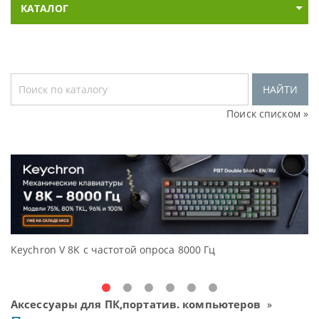
КАТАЛОГ
НАЙТИ
Поиск списком »
Keychron V 8K с частотой опроса 8000 Гц
Д
O
Аксессуары для ПК,портатив. компьютеров
»