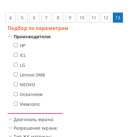
4
5
6
7
8
9
10
11
12
13
Подбор по параметрам
Производители:
HP
ICL
LG
Lenovo SMB
NEOVO
Oceanview
Viewsonic
Диагональ экрана:
Разрешение экрана:
Тип ЖК-матрицы: