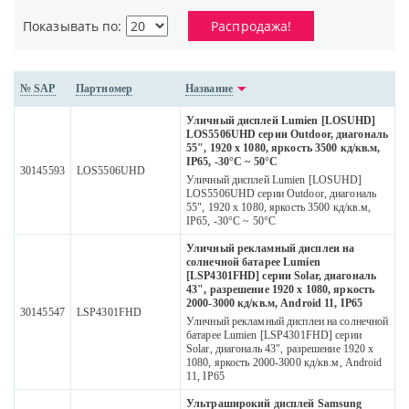
Показывать по:
Распродажа!
№ SAP
Партномер
Название
Уличный дисплей Lumien [LOSUHD]
LOS5506UHD серии Outdoor, диагональ
55", 1920 x 1080, яркость 3500 кд/кв.м,
IP65, -30°C ~ 50°C
30145593
LOS5506UHD
Уличный дисплей Lumien [LOSUHD]
LOS5506UHD серии Outdoor, диагональ
55", 1920 x 1080, яркость 3500 кд/кв.м,
IP65, -30°C ~ 50°C
Уличный рекламный дисплеи на
солнечной батарее Lumien
[LSP4301FHD] серии Solar, диагональ
43", разрешение 1920 x 1080, яркость
2000-3000 кд/кв.м, Android 11, IP65
30145547
LSP4301FHD
Уличный рекламный дисплеи на солнечной
батарее Lumien [LSP4301FHD] серии
Solar, диагональ 43", разрешение 1920 x
1080, яркость 2000-3000 кд/кв.м, Android
11, IP65
Ультраширокий дисплей Samsung