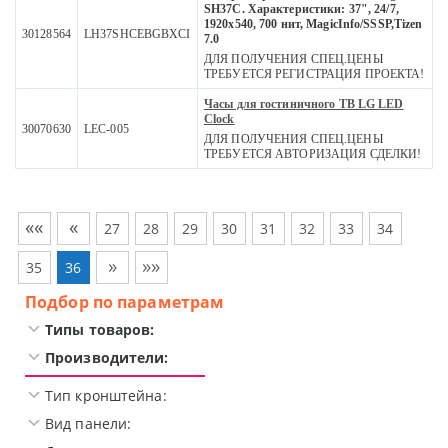
SH37C. Характеристики: 37", 24/7,
1920x540, 700 нит, MagicInfo/SSSP,Tizen
30128564
LH37SHCEBGBXCI
7.0
ДЛЯ ПОЛУЧЕНИЯ СПЕЦ.ЦЕНЫ
ТРЕБУЕТСЯ РЕГИСТРАЦИЯ ПРОЕКТА!
Часы для гостиничного ТВ LG LED
Clock
30070630
LEC-005
ДЛЯ ПОЛУЧЕНИЯ СПЕЦ.ЦЕНЫ
ТРЕБУЕТСЯ АВТОРИЗАЦИЯ СДЕЛКИ!
««
«
27
28
29
30
31
32
33
34
»
»»
35
36
Подбор по параметрам
Типы товаров:
Производители:
Тип кронштейна:
Вид панели: