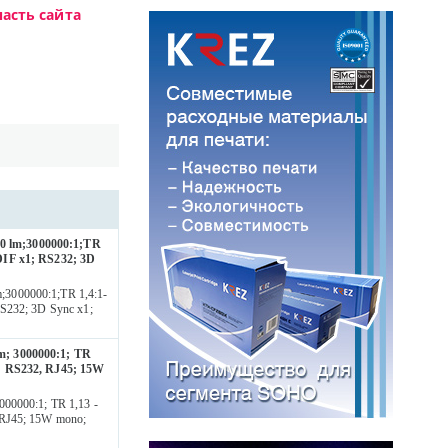
асть сайта
0 lm;3000000:1;TR
DIF x1; RS232; 3D
3000000:1;TR 1,4:1-
S232; 3D Sync x1;
m; 3000000:1; TR
; RS232, RJ45; 15W
00000:1; TR 1,13 -
 RJ45; 15W mono;