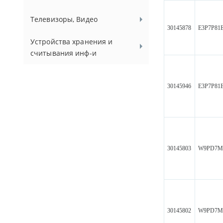
Телевизоры, Видео
30145878
E3P7P81
Устройства хранения и
считывания инф-и
30145946
E3P7P81
30145803
W9PD7M
30145802
W9PD7M