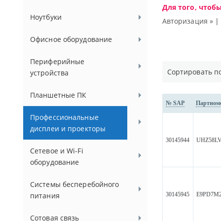
Для того, чтоб
Ноутбуки
Авторизация »
Офисное оборудование
Периферийные
Сортировать п
устройства
Планшетные ПК
№ SAP
Партном
Профессиональные
дисплеи и проекторы
30145944
UHZ58L
Сетевое и Wi-Fi
оборудование
Системы бесперебойного
30145945
E9PD7M2
питания
Сотовая связь