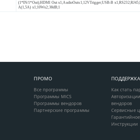
(1*IN/1*Out);HDMI Out x1;AudioOutx1;12VTrigger;USB-B x1;RS232;RJ4
A(1,5A) x1;10Wx2;38dB;1
ПРОМО
ПОДДЕРЖК
Все программы
Как стать п
Программы MICS
Авторизации
Программы вендоров
вендоров
Партнерские программы
Сервисные 
Гарантийное
Инструкции