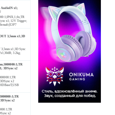
 AudioIN x1;
U
00:1;IP6X;1,6x;TR
nc x1; 12V Trigger;
 белый (E3P7
ioOUT 3,5mm x1;3D
T 3,5mm x1;3D Sync
x1;30dB; 3.2kg;
Lm;3000000:1;TR
1; 3DSync x2
000000:1;TR
 3DSync x2
5;HDBaseT;USB
3000000:1;TR
 3DSync x2
000:1;TR
DSync x2