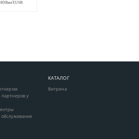
5;HDBaseT;USB
А
КАТАЛОГ
артнером
Витрина
 партнеров у
центры
 обслуживание