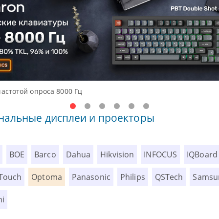
Доступные решения начального уровня, новые мониторы 
нальные дисплеи и проекторы
BOE
Barco
Dahua
Hikvision
INFOCUS
IQBoard
Touch
Optoma
Panasonic
Philips
QSTech
Samsu
mi