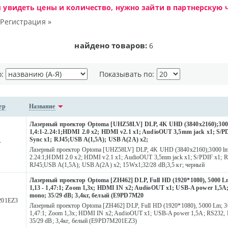
ы увидеть цены и количество, нужно зайти в партнерскую ч
|
Регистрация »
найдено товаров:
6
о:
Показывать по:
ер
Название
Лазерный проектор Optoma [UHZ58LV] DLP, 4K UHD (3840x2160);300
1,4:1-2.24:1;HDMI 2.0 x2; HDMI v2.1 x1; AudioOUT 3,5mm jack x1; S/P
Sync x1; RJ45;USB A(1,5A); USB A(2A) x2;
V
Лазерный проектор Optoma [UHZ58LV] DLP, 4K UHD (3840x2160);3000 lm;
2.24:1;HDMI 2.0 x2; HDMI v2.1 x1; AudioOUT 3,5mm jack x1; S/PDIF x1; R
RJ45;USB A(1,5A); USB A(2A) x2; 15Wх1;32/28 dB;3,5 кг; черный
Лазерный проектор Optoma [ZH462] DLP, Full HD (1920*1080), 5000 L
1,13 - 1,47:1; Zoom 1,3x; HDMI IN x2; AudioOUT x1; USB-A power 1,5A
mono; 35/29 dB; 3,4кг, белый (E9PD7M20
01EZ3
Лазерный проектор Optoma [ZH462] DLP, Full HD (1920*1080), 5000 Lm; 30
1,47:1; Zoom 1,3x; HDMI IN x2; AudioOUT x1; USB-A power 1,5A; RS232,
35/29 dB; 3,4кг, белый (E9PD7M201EZ3)