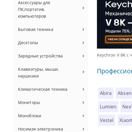
Аксессуары для
ПК,портатив.
компьютеров
Бытовая техника
Десктопы
оса 8000 Гц
Зарядные устройства
Клавиатуры, мыши,
Профессио
наушники
Климатическая техника
Abira
Absen
Мониторы
Lumien
Nex
Моноблоки
Vestel
Xiao
Носимая электроника