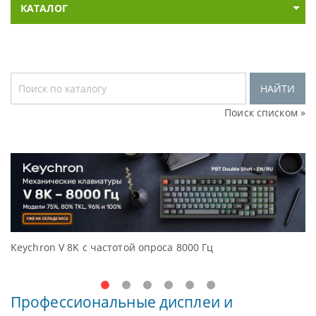
КАТАЛОГ
НАЙТИ
Поиск списком »
eychron V 8K с частотой опроса 8000 Гц
Досту
Ocean
Профессиональные дисплеи и