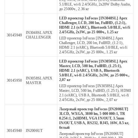
5.1/BLE, wi-fi 2.4/5GHz, 2х20W Dolby Audio,
до 25000ч., 2.36 кг
LED проектор InFocus [IN3048SL] Apex
Challenger, LCD, 200 lm, FullHD, (1.2:1),
HDMI 2.1 (eARC), Bluetooth 5.0/BLE, wi-fi
2.4/5GHz, 2х3W, до 25 000ч., 1.25 кг
IN3048SL APEX
30145949
CHALLENGER
LED проектор InFocus [IN3048SL] Apex
Challenger, LCD, 200 lm, FullHD, (1.2:1),
HDMI 2.1 (eARC), Bluetooth 5.0/BLE, wi-fi
2.4/5GHz, 2х3W, до 25 000ч., 1.25 кг
LED проектор InFocus [IN3058SL] Apex
Master, LCD, 500 lm, FullHD, (1.25:1),
HDMI 2.1 (eARC), USB A, Bluetooth
5.0/BLE, wi-fi 2.4/5GHz, 2х3W, до 25 000ч.,
IN3058SL APEX
2,07 кг
30145950
MASTER
LED проектор InFocus [IN3058SL] Apex
Master, LCD, 500 lm, FullHD, (1.25:1), HDMI
2.1 (eARC), USB A, Bluetooth 5.0/BLE, wi-fi
2.4/5GHz, 2х3W, до 25 000ч., 2,07 кг
Лазерный проектор InFocus [IN2006UT]
3LCD, WXGA, 3800 lm, 5 000 000:1, TR
0.254:1, 2xHDMI, VGA IN/OUT, 3.5mm
IN/OUT, USB A, RS232, RJ45, 16W, 8.5 кг,
белый
30145940
IN2006UT
Лазерный проектор InFocus [IN2006UT]