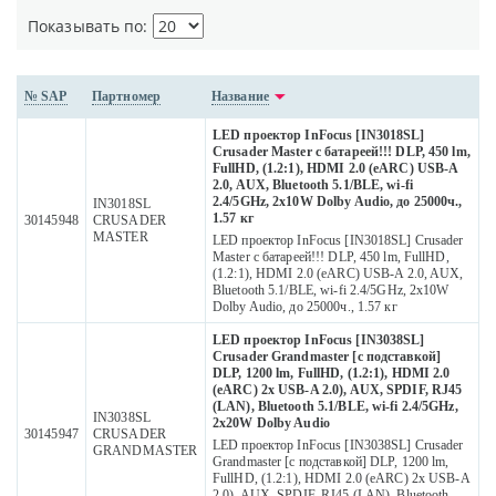
Показывать по:
№ SAP
Партномер
Название
LED проектор InFocus [IN3018SL]
Crusader Master с батареей!!! DLP, 450 lm,
FullHD, (1.2:1), HDMI 2.0 (eARC) USB-A
2.0, AUX, Bluetooth 5.1/BLE, wi-fi
2.4/5GHz, 2х10W Dolby Audio, до 25000ч.,
IN3018SL
1.57 кг
30145948
CRUSADER
MASTER
LED проектор InFocus [IN3018SL] Crusader
Master с батареей!!! DLP, 450 lm, FullHD,
(1.2:1), HDMI 2.0 (eARC) USB-A 2.0, AUX,
Bluetooth 5.1/BLE, wi-fi 2.4/5GHz, 2х10W
Dolby Audio, до 25000ч., 1.57 кг
LED проектор InFocus [IN3038SL]
Crusader Grandmaster [с подставкой]
DLP, 1200 lm, FullHD, (1.2:1), HDMI 2.0
(eARC) 2x USB-A 2.0), AUX, SPDIF, RJ45
(LAN), Bluetooth 5.1/BLE, wi-fi 2.4/5GHz,
IN3038SL
2х20W Dolby Audio
30145947
CRUSADER
LED проектор InFocus [IN3038SL] Crusader
GRANDMASTER
Grandmaster [с подставкой] DLP, 1200 lm,
FullHD, (1.2:1), HDMI 2.0 (eARC) 2x USB-A
2.0), AUX, SPDIF, RJ45 (LAN), Bluetooth