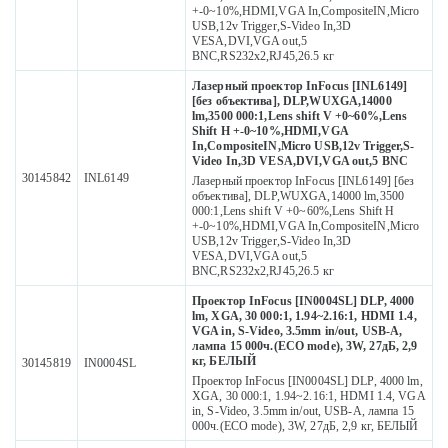
+-0~10%,HDMI,VGA In,CompositeIN,Micro
USB,12v Trigger,S-Video In,3D
VESA,DVI,VGA out,5
BNС,RS232х2,RJ45,26.5 кг
Лазерный проектор InFocus [INL6149]
[без объектива], DLP,WUXGA,14000
lm,3500 000:1,Lens shift V +0~60%,Lens
Shift H +-0~10%,HDMI,VGA
In,CompositeIN,Micro USB,12v Trigger,S-
Video In,3D VESA,DVI,VGA out,5 BNС
30145842
INL6149
Лазерный проектор InFocus [INL6149] [без
объектива], DLP,WUXGA,14000 lm,3500
000:1,Lens shift V +0~60%,Lens Shift H
+-0~10%,HDMI,VGA In,CompositeIN,Micro
USB,12v Trigger,S-Video In,3D
VESA,DVI,VGA out,5
BNС,RS232х2,RJ45,26.5 кг
Проектор InFocus [IN0004SL] DLP, 4000
lm, XGA, 30 000:1, 1.94~2.16:1, HDMI 1.4,
VGA in, S-Video, 3.5mm in/out, USB-A,
лампа 15 000ч.(ECO mode), 3W, 27дБ, 2,9
кг, БЕЛЫЙ
30145819
IN0004SL
Проектор InFocus [IN0004SL] DLP, 4000 lm,
XGA, 30 000:1, 1.94~2.16:1, HDMI 1.4, VGA
in, S-Video, 3.5mm in/out, USB-A, лампа 15
000ч.(ECO mode), 3W, 27дБ, 2,9 кг, БЕЛЫЙ