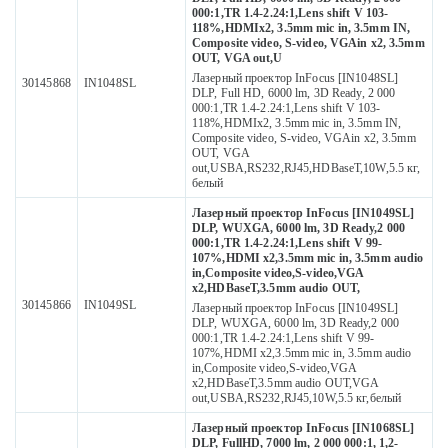
000:1,TR 1.4-2.24:1,Lens shift V 103-
118%,HDMIх2, 3.5mm mic in, 3.5mm IN,
Composite video, S-video, VGAin x2, 3.5mm
OUT, VGA out,U
Лазерный проектор InFocus [IN1048SL]
30145868
IN1048SL
DLP, Full HD, 6000 lm, 3D Ready, 2 000
000:1,TR 1.4-2.24:1,Lens shift V 103-
118%,HDMIх2, 3.5mm mic in, 3.5mm IN,
Composite video, S-video, VGAin x2, 3.5mm
OUT, VGA
out,USBA,RS232,RJ45,HDBaseT,10W,5.5 кг,
белый
Лазерный проектор InFocus [IN1049SL]
DLP, WUXGA, 6000 lm, 3D Ready,2 000
000:1,TR 1.4-2.24:1,Lens shift V 99-
107%,HDMI х2,3.5mm mic in, 3.5mm audio
in,Composite video,S-video,VGA
x2,HDBaseT,3.5mm audio OUT,
30145866
IN1049SL
Лазерный проектор InFocus [IN1049SL]
DLP, WUXGA, 6000 lm, 3D Ready,2 000
000:1,TR 1.4-2.24:1,Lens shift V 99-
107%,HDMI х2,3.5mm mic in, 3.5mm audio
in,Composite video,S-video,VGA
x2,HDBaseT,3.5mm audio OUT,VGA
out,USBA,RS232,RJ45,10W,5.5 кг,белый
Лазерный проектор InFocus [IN1068SL]
DLP, FullHD, 7000 lm, 2 000 000:1, 1,2-