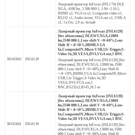
Лазерный проектор InFocus [INL174] DLP,
XGA, 4100 lm, 3 500 000:1, 1.94~2.16:1,
HDMI x2, VGA in x1, Composite video x1,
RS232 x1, Audio in/out, VGA out x1, USB-A
x1, 1х15w, 2,9 кг, белый
Лазерный проектор InFocus [INL6129]
[без объектива], DLP,WUXGA,12000
lm,3500 000:1,Lens shift V +0~60%,Lens
Shift H +-0~10%,HDMI,VGA
In,CompositeIN,Micro USB,12v Trigger,S-
Video In,3D VESA,DVI,VGA out,5 BNС
30145843
INL6129
Лазерный проектор InFocus [INL6129] [без
объектива], DLP,WUXGA,12000 lm,3500
000:1,Lens shift V +0~60%,Lens Shift H
+-0~10%,HDMI,VGA In,CompositeIN,Micro
USB,12v Trigger,S-Video In,3D
VESA,DVI,VGA out,5
BNС,RS232х2,RJ45,26.5 кг
Лазерный проектор InFocus [INL6139]
[без объектива], DLP,WUXGA,13000
lm,3500 000:1,Lens shift V +0~60%,Lens
Shift H +-0~10%,HDMI,VGA
In,CompositeIN,Micro USB,12v Trigger,S-
Video In,3D VESA,DVI,VGA out,5 BNС
30145841
INL6139
Лазерный проектор InFocus [INL6139] [без
объектива], DLP,WUXGA,13000 lm,3500
000:1,Lens shift V +0~60%,Lens Shift H