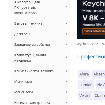
Аксессуары для
ПК,портатив.
компьютеров
Бытовая техника
Десктопы
Доступные реше
Зарядные устройства
Клавиатуры, мыши,
Профессио
наушники
Климатическая техника
Abira
Absen
Мониторы
Lumien
Nex
Моноблоки
Vestel
Xiao
Носимая электроника