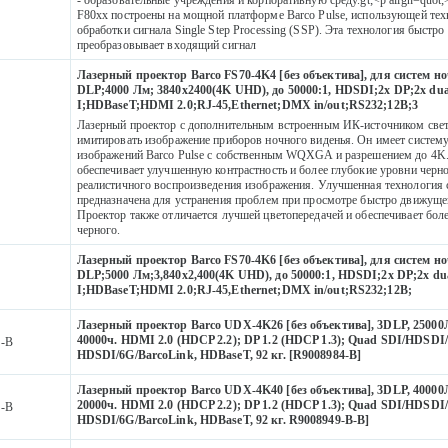
F80хх построены на мощной платформе Barco Pulse, использующей те
обработки сигнала Single Step Processing (SSP). Эта технология быстро
преобразовывает входящий сигнал
Лазерный проектор Barco FS70-4K4 [без объектива], для систем н
DLP;4000 Лм; 3840x2400(4K UHD), до 50000:1, HDSDI;2x DP;2x dua
I;HDBaseT;HDMI 2.0;RJ-45,Ethernet;DMX in/out;RS232;12В;3
Лазерный проектор с дополнительным встроенным ИК-источником свет
имитировать изображение приборов ночного виденья. Он имеет систем
2
изображений Barco Pulse с собственным WQXGA и разрешением до 4K
обеспечивает улучшенную контрастность и более глубокие уровни черн
реалистичного воспроизведения изображения. Улучшенная технология
предназначена для устранения проблем при просмотре быстро движуще
Проектор также отличается лучшей цветопередачей и обеспечивает бол
черного.
Лазерный проектор Barco FS70-4K6 [без объектива], для систем н
DLP;5000 Лм;3,840x2,400(4K UHD), до 50000:1, HDSDI;2x DP;2x dua
5
I;HDBaseT;HDMI 2.0;RJ-45,Ethernet;DMX in/out;RS232;12В;
Лазерный проектор Barco UDX-4K26 [без объектива], 3DLP, 25000
40000ч. HDMI 2.0 (HDCP 2.2); DP 1.2 (HDCP 1.3); Quad SDI/HDSDI/
4-B
HDSDI/6G/BarcoLink, HDBaseT, 92 кг. [R9008984-B]
Лазерный проектор Barco UDX-4K40 [без объектива], 3DLP, 40000
20000ч. HDMI 2.0 (HDCP 2.2); DP 1.2 (HDCP 1.3); Quad SDI/HDSDI/
9-B
HDSDI/6G/BarcoLink, HDBaseT, 92 кг. R9008949-B-B]