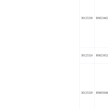
30125330
R902346
30125324
R902345
30125329
R9005948