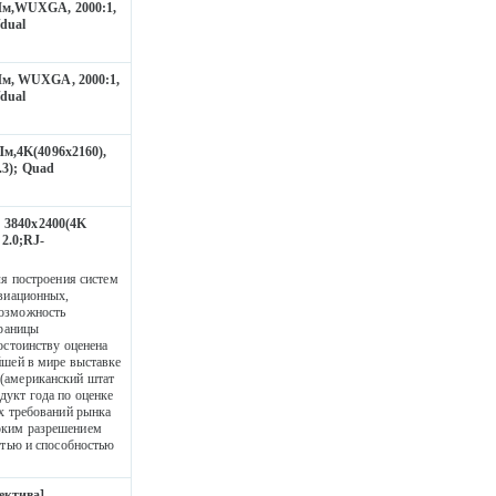
0Лм,WUXGA, 2000:1,
dual
Лм, WUXGA, 2000:1,
dual
Лм,4K(4096x2160),
.3); Quad
; 3840x2400(4K
2.0;RJ-
ля построения систем
авиационных,
Возможность
границы
остоинству оценена
йшей в мире выставке
 (американский штат
дукт года по оценке
ых требований рынка
оким разрешением
ью и способностью
ектива],