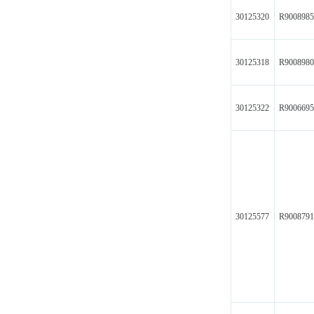
30125320
R900898
30125318
R900898
30125322
R900669
30125577
R900879