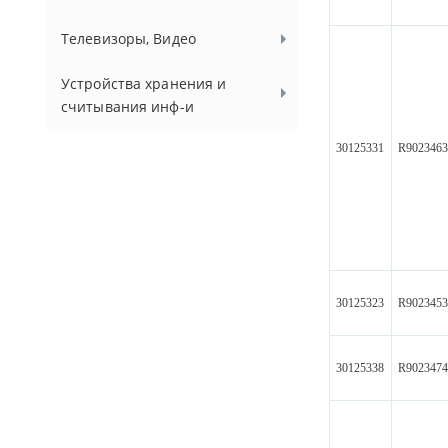
Телевизоры, Видео
Устройства хранения и
считывания инф-и
30125331
R902346
30125323
R902345
30125338
R902347