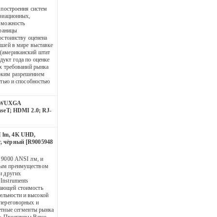
 построения систем
авиационных,
озможность
границы
остоинству оценена
йшей в мире выставке
 (американский штат
дукт года по оценке
ых требований рынка
оким разрешением
ью и способностью
; WUXGA
aseT; HDMI 2.0; RJ-
I lm, 4K UHD,
г, чёрный [R9005948
 9000 ANSI лм, и
ным преимуществом
и других
Instruments
шающей стоимость
ельности и высокой
 переговорных и
етные сегменты рынка
;> Проекторы Barco