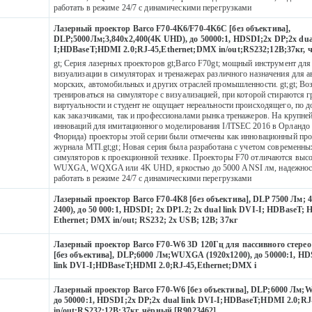
работать в режиме 24/7 с динамическими перегрузками
Лазерный проектор Barco F70-4K6/F70-4K6C [без объектива],
DLP;5000Лм;3,840x2,400(4K UHD), до 50000:1, HDSDI;2x DP;2x dua
I;HDBaseT;HDMI 2.0;RJ-45,Ethernet;DMX in/out;RS232;12В;37кг, 
gt; Серия лазерных проекторов gt;Barco F70gt; мощный инструмент для
визуализации в симуляторах и тренажерах различного назначения для 
морских, автомобильных и других отраслей промышленности. gt;gt; В
тренироваться на cимуляторе с визуализацией, при которой стираются 
3
виртуальности и студент не ощущает нереальности происходящего, по д
как заказчиками, так и профессионалами рынка тренажеров. На крупне
инноваций для имитационного моделирования I/ITSEC 2016 в Орландо
Флорида) проекторы этой серии были отмечены как инновационный про
журнала MTI.gt;gt; Новая серия была разработана с учетом современн
симуляторов к проекционной технике. Проекторы F70 отличаются выс
WUXGA, WQXGA или 4K UHD, яркостью до 5000 ANSI лм, надежност
работать в режиме 24/7 с динамическими перегрузками
Лазерный проектор Barco F70-4K8 [без объектива], DLP 7500 Лм; 
2400), до 50 000:1, HDSDI; 2x DP1.2; 2x dual link DVI-I; HDBaseT; 
3
Ethernet; DMX in/out; RS232; 2x USB; 12В; 37кг
Лазерный проектор Barco F70-W6 3D 120Гц для пассивного стерео
[без объектива], DLP;6000 Лм;WUXGA (1920x1200), до 50000:1, HD
4
link DVI-I;HDBaseT;HDMI 2.0;RJ-45,Ethernet;DMX i
Лазерный проектор Barco F70-W6 [без объектива], DLP;6000 Лм;
до 50000:1, HDSDI;2x DP;2x dual link DVI-I;HDBaseT;HDMI 2.0;R
in/out;RS232;12В;37кг, чёрный [R9023462]