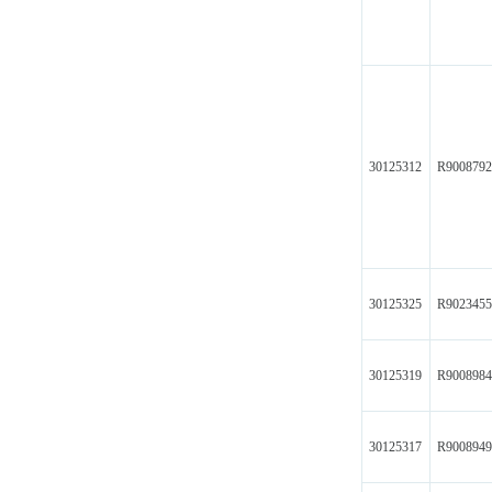
30125312
R900879
30125325
R902345
30125319
R900898
30125317
R900894