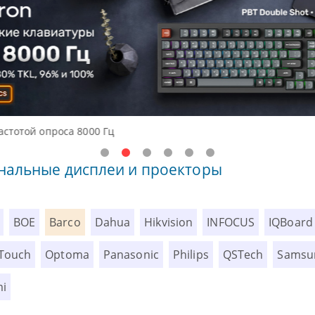
ния начального уровня, новые мониторы Oceanview.
нальные дисплеи и проекторы
BOE
Barco
Dahua
Hikvision
INFOCUS
IQBoard
Touch
Optoma
Panasonic
Philips
QSTech
Samsu
mi