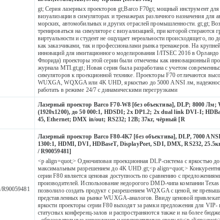
gt; Серия лазерных проекторов gt;Barco F70gt; мощный инструмент для
визуализации в симуляторах и тренажерах различного назначения для 
морских, автомобильных и других отраслей промышленности. gt;gt; В
тренироваться на cимуляторе с визуализацией, при которой стираются 
2
виртуальности и студент не ощущает нереальности происходящего, по д
как заказчиками, так и профессионалами рынка тренажеров. На крупне
инноваций для имитационного моделирования I/ITSEC 2016 в Орландо
Флорида) проекторы этой серии были отмечены как инновационный про
журнала MTI.gt;gt; Новая серия была разработана с учетом современн
симуляторов к проекционной технике. Проекторы F70 отличаются выс
WUXGA, WQXGA или 4K UHD, яркостью до 5000 ANSI лм, надежност
работать в режиме 24/7 с динамическими перегрузками
Лазерный проектор Barco F70-W8 [без объектива], DLP; 8000 Лм
(1920x1200), до 50 000:1, HDSDI; 2x DP1.2; 2x dual link DVI-I; HDB
2
45, Ethernet; DMX in/out; RS232; 12В; 37кг, чёрный [R
Лазерный проектор Barco F80-4K7 [без объектива], DLP, 7000 ANS
1300:1, HDMI, DVI, HDBaseT, DisplayPort, SDI, DMX, RS232, 25.5к
/ R90059481]
<p align=quot;> Одночиповая проекционная DLP-система с яркостью до
максимальным разрешением до 4K UHD.gt;<p align=quot;> Конкурент
серии F80 является ценовая доступность по сравнению с предложениям
производителей. Использование недорогого DMD-чипа компании Texas 
/R90059481
позволило создать продукт с разрешением WQXGA с ценой, не превы
представленных на рынке WUXGA-аналогов. Ввиду ценовой привлекат
яркости проекторы серии F80 выходят за рамки предложения для VIP-
статусных конференц-залов и распространяются также и на более бюдж
- образовательные учреждения и корпоративную среду.gt;<p align=quot