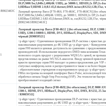
DLP;5000Лм;3,840x2,400(4K UHD), до 50000:1, HDSDI;2x DP;2x dua
I;HDBaseT;HDMI 2.0;RJ-45,Ethernet;DMX in/out;RS232;12В;37кг, ч
/R9023463С
Лазерный проектор Barco [F70-4K6, F70-4K6C, F70-4K6CN] [без объек
DLP;5000Лм;3,840x2,400(4K UHD), до 50000:1, HDSDI;2x DP;2x dual l
I;HDBaseT;HDMI 2.0;RJ-45,Ethernet;DMX in, out;RS232;12В;37кг, чёрн
[R9023463/R9023463С]
Лазерный проектор Barco [F80-4K12 ] [без объектива], DLP, 12000 
UHD), 1200:1/10000:1, HDMI, DVI, HDBaseT, DisplayPort, SDI, DMX,
чёрный [R90059521]
<p align=quot;> Одночиповая проекционная DLP-система с яркостью до
максимальным разрешением до 4K UHD.gt;<p align=quot;> Конкурент
серии F80 является ценовая доступность по сравнению с предложениям
производителей. Использование недорогого DMD-чипа компании Texas 
21
позволило создать продукт с разрешением WQXGA с ценой, не превы
представленных на рынке WUXGA-аналогов. Ввиду ценовой привлекат
яркости проекторы серии F80 выходят за рамки предложения для VIP-
статусных конференц-залов и распространяются также и на более бюдж
- образовательные учреждения и корпоративную среду.gt;<p align=quot
F80хх построены на мощной платформе Barco Pulse, использующей те
обработки сигнала Single Step Processing (SSP). Эта технология быстро
преобразовывает входящий сигнал
Лазерный проектор Barco [F80-4K9] [без объектива], DLP, 9000 AN
1300:1, HDMI, DVI, HDBaseT, DisplayPort, SDI, DMX, RS232, 25.5к
/ R90059511]
<p align=quot;> Одночиповая проекционная DLP-система с яркостью до
максимальным разрешением до 4K UHD.gt;<p align=quot;> Конкурент