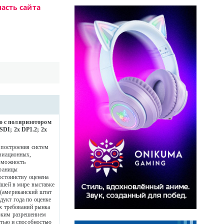
асть сайта
ео с поляризотором
SDI; 2x DP1.2; 2x
 построения систем
авиационных,
озможность
границы
остоинству оценена
йшей в мире выставке
 (американский штат
дукт года по оценке
ых требований рынка
оким разрешением
ью и способностью