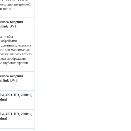
хнологию внутренней
 и точно
очного видения
l link DVI-
а, чтобы
у обработки
. Двойная диафрагма
ого для максимально
 снижения размытости
гося изображения.
ее глубокие уровни
очного видения
l link DVI-
Лм, 4K UHD, 2000:1,
dual
Лм, 4K UHD, 2000:1,
dual