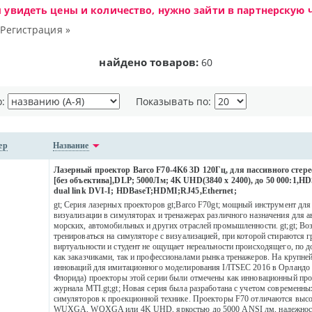
ы увидеть цены и количество, нужно зайти в партнерскую ч
|
Регистрация »
найдено товаров:
60
о:
Показывать по:
ер
Название
Лазерный проектор Barco F70-4K6 3D 120Гц, для пассивного стер
[без объектива],DLP; 5000Лм; 4K UHD(3840 x 2400), до 50 000:1,HD
dual link DVI-I; HDBaseT;HDMI;RJ45,Ethernet;
gt; Серия лазерных проекторов gt;Barco F70gt; мощный инструмент для
визуализации в симуляторах и тренажерах различного назначения для 
морских, автомобильных и других отраслей промышленности. gt;gt; В
тренироваться на cимуляторе с визуализацией, при которой стираются 
2
виртуальности и студент не ощущает нереальности происходящего, по д
как заказчиками, так и профессионалами рынка тренажеров. На крупне
инноваций для имитационного моделирования I/ITSEC 2016 в Орландо
Флорида) проекторы этой серии были отмечены как инновационный про
журнала MTI.gt;gt; Новая серия была разработана с учетом современн
симуляторов к проекционной технике. Проекторы F70 отличаются выс
WUXGA, WQXGA или 4K UHD, яркостью до 5000 ANSI лм, надежност