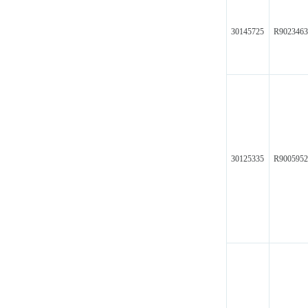
30145725
R9023463
30125335
R900595