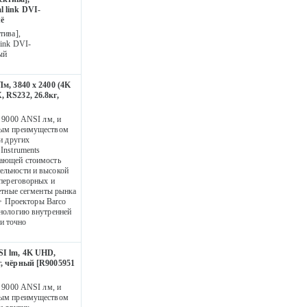
l link DVI-
ё
тива],
ink DVI-
ый
Лм, 3840 x 2400 (4K
 RS232, 26.8кг,
 9000 ANSI лм, и
ным преимуществом
и других
Instruments
шающей стоимость
ельности и высокой
 переговорных и
етные сегменты рынка
;> Проекторы Barco
хнологию внутренней
 и точно
SI lm, 4K UHD,
г, чёрный [R9005951
 9000 ANSI лм, и
ным преимуществом