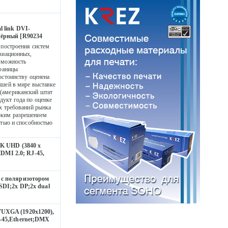
l link DVI-
чёрный [R90234
 построения систем
авиационных,
озможность
границы
остоинству оценена
йшей в мире выставке
 (американский штат
дукт года по оценке
ых требований рынка
оким разрешением
ью и способностью
4K UHD (3840 x
HDMI 2.0; RJ-45,
 с поляризотором
SDI;2x DP;2x dual
WUXGA (1920x1200),
J-45,Ethernet;DMX