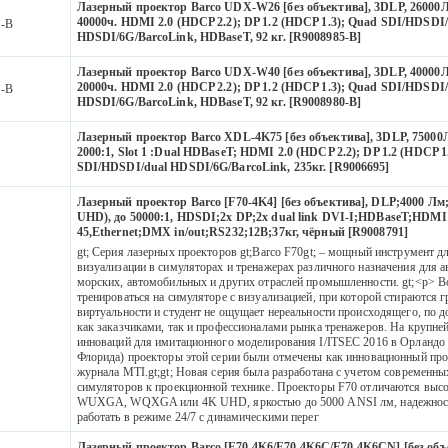
Лазерный проектор Barco UDX-W26 [без объектива], 3DLP, 2600
40000ч. HDMI 2.0 (HDCP 2.2); DP 1.2 (HDCP 1.3); Quad SDI/HDSDI/
5-B
HDSDI/6G/BarcoLink, HDBaseT, 92 кг. [R9008985-B]
Лазерный проектор Barco UDX-W40 [без объектива], 3DLP, 40000
20000ч. HDMI 2.0 (HDCP 2.2); DP 1.2 (HDCP 1.3); Quad SDI/HDSDI/
0-B
HDSDI/6G/BarcoLink, HDBaseT, 92 кг. [R9008980-B]
Лазерный проектор Barco XDL-4K75 [без объектива], 3DLP, 75000
2000:1, Slot 1 :Dual HDBaseT; HDMI 2.0 (HDCP 2.2); DP 1.2 (HDCP 1
5
SDI/HDSDI/dual HDSDI/6G/BarcoLink, 235кг. [R9006695]
Лазерный проектор Barco [F70-4K4] [без объектива], DLP;4000 Лм
UHD), до 50000:1, HDSDI;2x DP;2x dual link DVI-I;HDBaseT;HDMI 
45,Ethernet;DMX in/out;RS232;12В;37кг, чёрный [R9008791]
gt; Серия лазерных проекторов gt;Barco F70gt; – мощный инструмент д
визуализации в симуляторах и тренажерах различного назначения для 
морских, автомобильных и других отраслей промышленности. gt;<p> 
тренироваться на cимуляторе с визуализацией, при которой стираются 
1
виртуальности и студент не ощущает нереальности происходящего, по д
как заказчиками, так и профессионалами рынка тренажеров. На крупне
инноваций для имитационного моделирования I/ITSEC 2016 в Орландо
Флорида) проекторы этой серии были отмечены как инновационный про
журнала MTI.gt;gt; Новая серия была разработана с учетом современн
симуляторов к проекционной технике. Проекторы F70 отличаются выс
WUXGA, WQXGA или 4K UHD, яркостью до 5000 ANSI лм, надежност
работать в режиме 24/7 с динамическими перег
Лазерный проектор Barco [F70-4K6/F70-4K6C/F70-4K6CN] [без объ