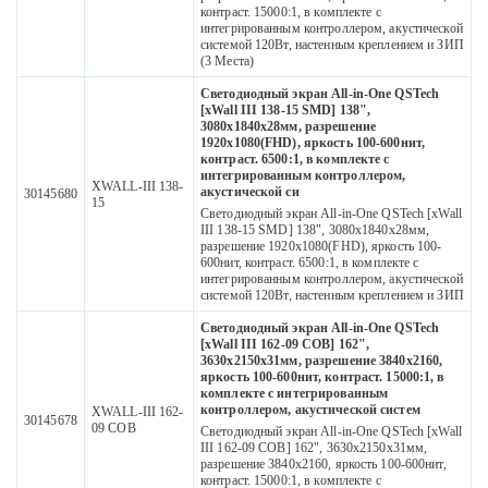
контраст. 15000:1, в комплекте с
интегрированным контроллером, акустической
системой 120Вт, настенным креплением и ЗИП
(3 Места)
Светодиодный экран All-in-One QSTech
[xWall III 138-15 SMD] 138",
3080х1840х28мм, разрешение
1920x1080(FHD), яркость 100-600нит,
контраст. 6500:1, в комплекте с
интегрированным контроллером,
XWALL-III 138-
акустической си
30145680
15
Светодиодный экран All-in-One QSTech [xWall
III 138-15 SMD] 138", 3080х1840х28мм,
разрешение 1920x1080(FHD), яркость 100-
600нит, контраст. 6500:1, в комплекте с
интегрированным контроллером, акустической
системой 120Вт, настенным креплением и ЗИП
Светодиодный экран All-in-One QSTech
[xWall III 162-09 COB] 162",
3630х2150х31мм, разрешение 3840x2160,
яркость 100-600нит, контраст. 15000:1, в
комплекте с интегрированным
контроллером, акустической систем
XWALL-III 162-
30145678
09 COB
Светодиодный экран All-in-One QSTech [xWall
III 162-09 COB] 162", 3630х2150х31мм,
разрешение 3840x2160, яркость 100-600нит,
контраст. 15000:1, в комплекте с