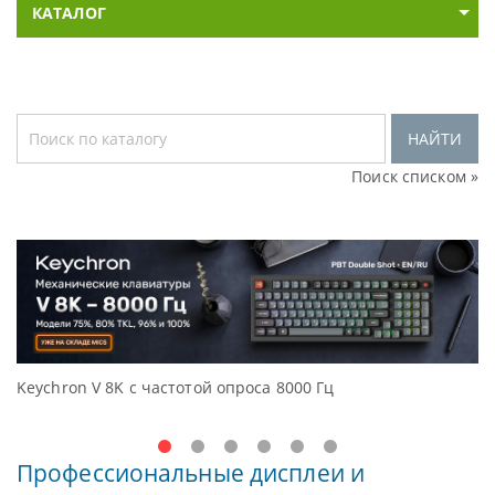
КАТАЛОГ
НАЙТИ
Поиск списком »
hron V 8K с частотой опроса 8000 Гц
Доступны
Oceanvie
Профессиональные дисплеи и