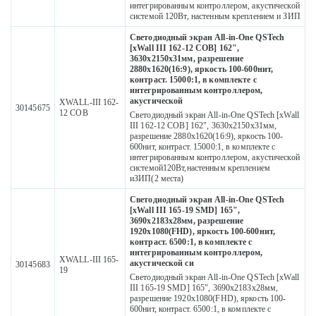
интегрированным контроллером, акустической
системой 120Вт, настенным креплением и ЗИП
Светодиодный экран All-in-One QSTech
[xWall III 162-12 COB] 162",
3630х2150х31мм, разрешение
2880x1620(16:9), яркость 100-600нит,
контраст. 15000:1, в комплекте с
интегрированным контроллером,
акустической
XWALL-III 162-
30145675
12 COB
Светодиодный экран All-in-One QSTech [xWall
III 162-12 COB] 162", 3630х2150х31мм,
разрешение 2880x1620(16:9), яркость 100-
600нит, контраст. 15000:1, в комплекте с
интегрированным контроллером, акустической
системой120Вт,настенным креплением
иЗИП(2 места)
Светодиодный экран All-in-One QSTech
[xWall III 165-19 SMD] 165",
3690х2183х28мм, разрешение
1920x1080(FHD), яркость 100-600нит,
контраст. 6500:1, в комплекте с
интегрированным контроллером,
XWALL-III 165-
акустической си
30145683
19
Светодиодный экран All-in-One QSTech [xWall
III 165-19 SMD] 165", 3690х2183х28мм,
разрешение 1920x1080(FHD), яркость 100-
600нит, контраст. 6500:1, в комплекте с