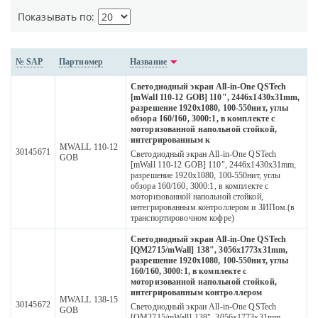
Показывать по:
№ SAP
Партномер
Название
Светодиодный экран All-in-One QSTech
[mWall 110-12 GOB] 110", 2446x1430x31mm,
разрешение 1920х1080, 100-550нит, углы
обзора 160/160, 3000:1, в комплекте с
моторизованной напольной стойкой,
интегрированным к
MWALL 110-12
30145671
Светодиодный экран All-in-One QSTech
GOB
[mWall 110-12 GOB] 110", 2446x1430x31mm,
разрешение 1920х1080, 100-550нит, углы
обзора 160/160, 3000:1, в комплекте с
моторизованной напольной стойкой,
интегрированным контроллером и ЗИПом.(в
транспортировочном кофре)
Светодиодный экран All-in-One QSTech
[QM2715/mWall] 138", 3056х1773x31mm,
разрешение 1920х1080, 100-550нит, углы
160/160, 3000:1, в комплекте с
моторизованной напольной стойкой,
интегрированным контроллером
MWALL 138-15
30145672
Светодиодный экран All-in-One QSTech
GOB
[QM2715/mWall] 138", 3056х1773x31mm,