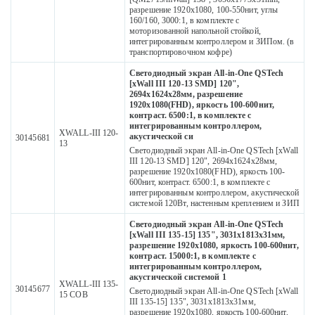
разрешение 1920х1080, 100-550нит, углы
160/160, 3000:1, в комплекте с
моторизованной напольной стойкой,
интегрированным контроллером и ЗИПом. (в
транспортировочном кофре)
Светодиодный экран All-in-One QSTech
[xWall III 120-13 SMD] 120",
2694х1624х28мм, разрешение
1920x1080(FHD), яркость 100-600нит,
контраст. 6500:1, в комплекте с
интегрированным контроллером,
XWALL-III 120-
акустической си
30145681
13
Светодиодный экран All-in-One QSTech [xWall
III 120-13 SMD] 120", 2694х1624х28мм,
разрешение 1920x1080(FHD), яркость 100-
600нит, контраст. 6500:1, в комплекте с
интегрированным контроллером, акустической
системой 120Вт, настенным креплением и ЗИП
Светодиодный экран All-in-One QSTech
[xWall III 135-15] 135", 3031х1813х31мм,
разрешение 1920x1080, яркость 100-600нит,
контраст. 15000:1, в комплекте с
интегрированным контроллером,
акустической системой 1
XWALL-III 135-
30145677
Светодиодный экран All-in-One QSTech [xWall
15 COB
III 135-15] 135", 3031х1813х31мм,
разрешение 1920x1080, яркость 100-600нит,