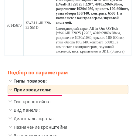
[xWall-III 22025 ] 220", 4910x2869x28мм,
разрешение 1920х1080, яркость 100-600нит,
углы обзора 160/140, контраст. 6500:1, в
комплекте с контроллером, звуковой
системой,
XWALL-III 220-
30145670
25 SMD
Светодиодный экран All-in-One QSTech
[xWall-III 22025 ] 220", 4910x2869x28мм,
разрешение 1920х1080, яркость 100-600нит,
углы обзора 160/140, контраст. 6500:1, в
комплекте с контроллером, звуковой
системой, наст. креплением и ЗИП (3 места)
Подбор по параметрам
Типы товаров:
Производители:
Тип кронштейна:
Вид панели:
Диагональ экрана:
Назначение кронштейна:
Разрешение экрана: