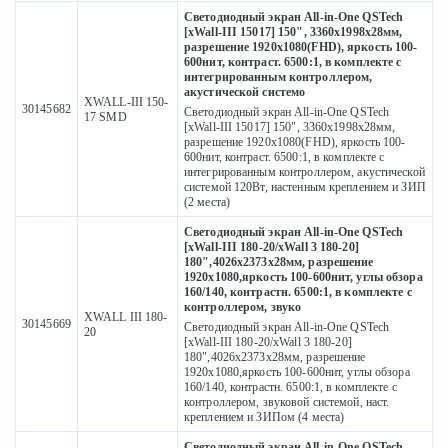
Светодиодный экран All-in-One QSTech
[xWall-III 15017] 150", 3360х1998х28мм,
разрешение 1920x1080(FHD), яркость 100-
600нит, контраст. 6500:1, в комплекте с
интегрированным контроллером,
акустической системо
XWALL-III 150-
30145682
Светодиодный экран All-in-One QSTech
17 SMD
[xWall-III 15017] 150", 3360х1998х28мм,
разрешение 1920x1080(FHD), яркость 100-
600нит, контраст. 6500:1, в комплекте с
интегрированным контроллером, акустической
системой 120Вт, настенным креплением и ЗИП
(2 места)
Светодиодный экран All-in-One QSTech
[xWall-III 180-20/xWall 3 180-20]
180",4026x2373x28мм, разрешение
1920х1080,яркость 100-600нит, углы обзора
160/140, контрастн. 6500:1, в комплекте с
контроллером, звуко
XWALL III 180-
30145669
Светодиодный экран All-in-One QSTech
20
[xWall-III 180-20/xWall 3 180-20]
180",4026x2373x28мм, разрешение
1920х1080,яркость 100-600нит, углы обзора
160/140, контрастн. 6500:1, в комплекте с
контроллером, звуковой системой, наст.
креплением и ЗИПом (4 места)
Светодиодный экран All-in-One QSTech