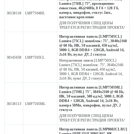
Lumien [75HL] 75”, проекционно-
емкостная, 4K@60Hz, 8 Гб + 128 Гб,
камера, микрофон, стилус 2шт.,
30138118
LMP7504HL
настенное крепление
ДЛЯ ПОЛУЧЕНИЯ СПЕЦ.ЦЕНЫ
ТРЕБУЕТСЯ РЕГИСТРАЦИЯ ПРОЕКТА!
Интерактивная панель [LMP7505CL]
Lumien [75CL] моноблок: 75", 3840x2160
@ 60 Hz, ИК, 50 касаний, 450 кд/м2,
5000:1, 8GB DDR4 + 128GB, Android 14,
2x16 Вт, пульт ДУ, 2 стилуса
30145658
LMP7505CL
Интерактивная панель [LMP7505CL]
Lumien [75CL] моноблок: 75", 3840x2160
@ 60 Hz, ИК, 50 касаний, 450 кд/м2,
5000:1, 8GB DDR4 + 128GB, Android 14,
2x16 Вт, пульт ДУ, 2 стилуса
Интерактивная панель [LMP7505ML]
Lumien [75ML] 75", 3840x2160 @ 60 Hz,
ИК, 50 касаний, 500 кд/м2, 5000:1, 8GB
DDR4 + 128GB, Android 14, 2x16 Вт,
30138113
LMP7505ML
камера 50Мп, микрофон, пульт ДУ, 2
стилуса
ДЛЯ ПОЛУЧЕНИЯ СПЕЦ.ЦЕНЫ
ТРЕБУЕТСЯ РЕГИСТРАЦИЯ ПРОЕКТА!
Интерактивная панель [LMP8602CLRU]
Lumien [IFPLO5ILM86] 86”, ИК,