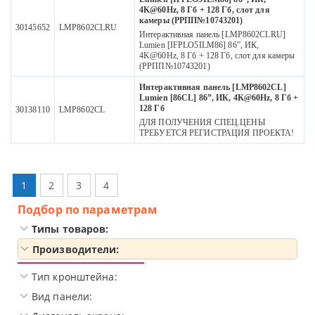
4K@60Hz, 8 Гб + 128 Гб, слот для
камеры (РРПП№10743201)
30145652
LMP8602CLRU
Интерактивная панель [LMP8602CLRU]
Lumien [IFPLO5ILM86] 86”, ИК,
4K@60Hz, 8 Гб + 128 Гб, слот для камеры
(РРПП№10743201)
Интерактивная панель [LMP8602CL]
Lumien [86CL] 86”, ИК, 4K@60Hz, 8 Гб +
128 Гб
30138110
LMP8602CL
ДЛЯ ПОЛУЧЕНИЯ СПЕЦ.ЦЕНЫ
ТРЕБУЕТСЯ РЕГИСТРАЦИЯ ПРОЕКТА!
1
2
3
4
Подбор по параметрам
Типы товаров:
Производители:
Тип кронштейна:
Вид панели: