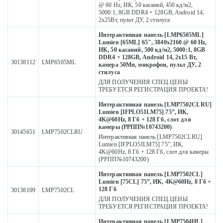
@ 60 Hz, ИК, 50 касаний, 450 кд/м2,
5000:1, 8GB DDR4 + 128GB, Android 14,
2x25Вт, пульт ДУ, 2 стилуса
Интерактивная панель [LMP6505ML]
Lumien [65ML] 65", 3840x2160 @ 60 Hz,
ИК, 50 касаний, 500 кд/м2, 5000:1, 8GB
DDR4 + 128GB, Android 14, 2x15 Вт,
30138112
LMP6505ML
камера 50Мп, микрофон, пульт ДУ, 2
стилуса
ДЛЯ ПОЛУЧЕНИЯ СПЕЦ.ЦЕНЫ
ТРЕБУЕТСЯ РЕГИСТРАЦИЯ ПРОЕКТА!
Интерактивная панель [LMP7502CLRU]
Lumien [IFPLO5ILM75] 75”, ИК,
4K@60Hz, 8 Гб + 128 Гб, слот для
камеры (РРПП№10743200)
30145651
LMP7502CLRU
Интерактивная панель [LMP7502CLRU]
Lumien [IFPLO5ILM75] 75”, ИК,
4K@60Hz, 8 Гб + 128 Гб, слот для камеры
(РРПП№10743200)
Интерактивная панель [LMP7502CL]
Lumien [75CL] 75”, ИК, 4K@60Hz, 8 Гб +
128 Гб
30138109
LMP7502CL
ДЛЯ ПОЛУЧЕНИЯ СПЕЦ.ЦЕНЫ
ТРЕБУЕТСЯ РЕГИСТРАЦИЯ ПРОЕКТА!
Интерактивная панель [LMP7504HL]