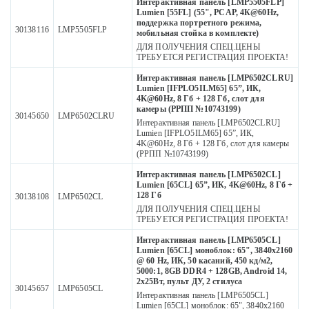
Интерактивная панель [LMP5505FLP]
Lumien [55FL] (55", PCAP, 4К@60Hz,
поддержка портретного режима,
30138116
LMP5505FLP
мобильная стойка в комплекте)
ДЛЯ ПОЛУЧЕНИЯ СПЕЦ.ЦЕНЫ
ТРЕБУЕТСЯ РЕГИСТРАЦИЯ ПРОЕКТА!
Интерактивная панель [LMP6502CLRU]
Lumien [IFPLO5ILM65] 65”, ИК,
4K@60Hz, 8 Гб + 128 Гб, слот для
камеры (РРПП №10743199)
30145650
LMP6502CLRU
Интерактивная панель [LMP6502CLRU]
Lumien [IFPLO5ILM65] 65”, ИК,
4K@60Hz, 8 Гб + 128 Гб, слот для камеры
(РРПП №10743199)
Интерактивная панель [LMP6502CL]
Lumien [65CL] 65”, ИК, 4K@60Hz, 8 Гб +
128 Гб
30138108
LMP6502CL
ДЛЯ ПОЛУЧЕНИЯ СПЕЦ.ЦЕНЫ
ТРЕБУЕТСЯ РЕГИСТРАЦИЯ ПРОЕКТА!
Интерактивная панель [LMP6505CL]
Lumien [65CL] моноблок: 65", 3840x2160
@ 60 Hz, ИК, 50 касаний, 450 кд/м2,
5000:1, 8GB DDR4 + 128GB, Android 14,
2x25Вт, пульт ДУ, 2 стилуса
30145657
LMP6505CL
Интерактивная панель [LMP6505CL]
Lumien [65CL] моноблок: 65", 3840x2160