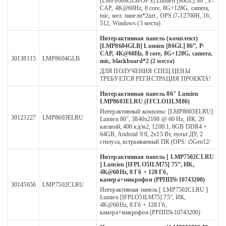
[LMP8604GLB/OPS] Lumien [86GL] 86”, P-
CAP, 4K@60Hz, 8 core, 8G+128G, camera,
mic, мел. панели*2шт., OPS i7-12700H, 16,
512, Windows (3 места)
Интерактивная панель (комплект)
[LMP8604GLB] Lumien [86GL] 86”, P-
CAP, 4K@60Hz, 8 core, 8G+128G, camera,
30138115
LMP8604GLB
mic, blackboard*2 (2 места)
ДЛЯ ПОЛУЧЕНИЯ СПЕЦ.ЦЕНЫ
ТРЕБУЕТСЯ РЕГИСТРАЦИЯ ПРОЕКТА!
Интерактивная панель 86" Lumien
LMP8603ELRU (IFCLO1ILM86)
Интерактивный комплекс [LMP8603ELRU]
30123227
LMP8603ELRU
Lumien 86", 3840x2160 @ 60 Hz, ИК, 20
касаний, 400 кд/м2, 1200:1, 8GB DDR4 +
64GB, Android 9.0, 2x15 Вт, пульт ДУ, 2
стилуса, встраиваемый ПК (OPS: i5Gen12/
Интерактивная панель [ LMP7502CLRU
] Lumien [IFPLO5ILM75] 75”, ИК,
4K@60Hz, 8 Гб + 128 Гб,
камера+микрофон (РРПП№10743200)
30145656
LMP7502CLRU
Интерактивная панель [ LMP7502CLRU ]
Lumien [IFPLO5ILM75] 75”, ИК,
4K@60Hz, 8 Гб + 128 Гб,
камера+микрофон (РРПП№10743200)