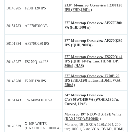
23.8" Монитор Oceanview F238F120
30143285
F238F120 IPS
IPS (FHD,120Гц)
27" Монитор Oceanview AF270F300
30151783
AF270F300 VA
VA (FHD,300Гц)
27" Монитор Oceanview AF270Q280
30151784
AF270Q280 IPS
IPS (QHD,280Гц)
27" Монитор Oceanview ES270Q144
IPS (QHD,144Гц, 1ms, HDMI, DP,
30143287
ES270Q144 IPS
300cd, HAS)
27" Монитор Oceanview F270F120
IPS (FHD,120Гц, 5ms, HDMI, VGA,
30143286
F270F120 IPS
250cd)
34" Монитор Oceanview
CW340WQ180 VA (WQHD,180Гц,
30151143
CW340WQ180 VA
Curved, HAS)
Монитор 19" NEOVO X-19E White
(DAX19EOAJ3100084)
X-19E WHITE
Монитор 19", SXGA 1280x1024, 250
30128529
(DAX19EOAJ3100084)
нит, 1000:1, 3 мс, VGA, DVI-D, HDMI,