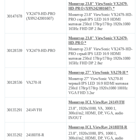
Монитор 23.8" ViewSonic VX2479-
HD-PRO (X9N242001607) *
VX2479-HD-PRO
Монитор 23.8" ViewSonic VX2479-HD-
30147678
(X9N242001607)
PRO серый IPS LED 16:9 HDMI
матовая 250cd 178гр/178гр 1920x1080
165Hz FHD DP 2.8кг
Монитор 23.8" ViewSonic VX2479-
HD-PRO *
Монитор 23.8" ViewSonic VX2479-HD-
30128539
VX2479-HD-PRO
PRO серый IPS LED 16:9 HDMI
матовая 250cd 178гр/178гр 1920x1080
165Hz FHD DP 2.8кг
Монитор 27" ViewSonic VA270-H *
Монитор 27" ViewSonic VA270-H
30128536
VA270-H
черный IPS LED 16:9 HDMI матовая
250cd 178гр/178гр 1920x1080 100Hz
VGA FHD 3.2кг
Монитор ICL ViewRay 2414VFH
23.8", 1920x1080, VA, 3000:1,
30135291
2414VFH
300cd/m2, HDMI, DP, VGA, audio
IN/OUT
Монитор ICL ViewRay 2418IFH-R
23.8", 1920x1080, IPS, 1000:1,
30135292
2418IFH-R
300cd/m2, HDMI, DP, VGA, audio