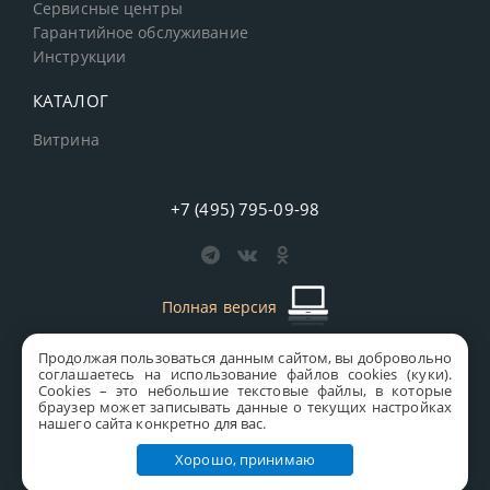
Сервисные центры
Гарантийное обслуживание
Инструкции
КАТАЛОГ
Витрина
+7 (495) 795-09-98
Полная версия
Продолжая пользоваться данным сайтом, вы добровольно
старая версия сайта
MICS
соглашаетесь на использование файлов cookies (куки).
Сookies – это небольшие текстовые файлы, в которые
Все права защищены © 1997-2026 MICS Distribution Company
браузер может записывать данные о текущих настройках
нашего сайта конкретно для вас.
Правовая информация
Хорошо, принимаю