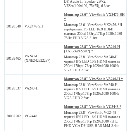
DP, Audio in, Speaker 2Wx2,
VESA(100x100, 75x75), 6.8 кг.
Монитор 23.6" ViewSonic VX2476-SH
*
Монитор 23.6" ViewSonic VX2476-SH
30128540
VX2476-SH
серебряный IPS LED 16:9 HDMI
матовая 250cd 178гр/178гр 1920x1080
75Hz FHD VGA 3.1кг
Монитор 23.8" ViewSonic VA240-H
(XNE242922287) *
VA240-H
Монитор 23.8" ViewSonic VA240-H
30139465
(XNE242922287)
черный IPS LED 16:9 HDMI матовая
250cd 178гр/178гр 1920x1080 100Hz
VGA FHD 2.6кг
Монитор 23.8" ViewSonic VA240-H *
Монитор 23.8" ViewSonic VA240-H
30128537
VA240-H
черный IPS LED 16:9 HDMI матовая
250cd 178гр/178гр 1920x1080 100Hz
VGA FHD 2.6кг
Монитор 23.8" ViewSonic VG2448 *
Монитор 23.8" ViewSonic VG2448
30037202
VG2448
черный IPS LED 16:9 HDMI матовая
250cd 178гр/178гр 1920x1080 75Hz
FHD VGA DP USB HAS M/M 3.4кг