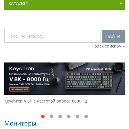
КАТАЛОГ
НАЙТИ
Поиск списком »
Keychron V 8K с частотой опроса 8000 Гц
Д
O
Мониторы