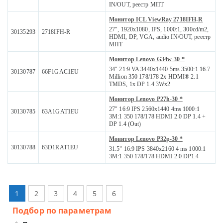
IN/OUT, реестр МПТ
Монитор ICL ViewRay 2718IFH-R
27", 1920x1080, IPS, 1000:1, 300cd/m2,
30135293
2718IFH-R
HDMI, DP, VGA, audio IN/OUT, реестр
МПТ
Монитор Lenovo G34w-30 *
34" 21:9 VA 3440x1440 5ms 3500:1 16.7
30130787
66F1GAC1EU
Million 350 178/178 2x HDMI® 2.1
TMDS, 1x DP 1.4 3Wx2
Монитор Lenovo P27h-30 *
27" 16:9 IPS 2560x1440 4ms 1000:1
30130785
63A1GAT1EU
3M:1 350 178/178 HDMI 2.0 DP 1.4 +
DP 1.4 (Out)
Монитор Lenovo P32p-30 *
30130788
63D1RAT1EU
31.5" 16:9 IPS 3840x2160 4 ms 1000:1
3M:1 350 178/178 HDMI 2.0 DP1.4
1
2
3
4
5
6
Подбор по параметрам