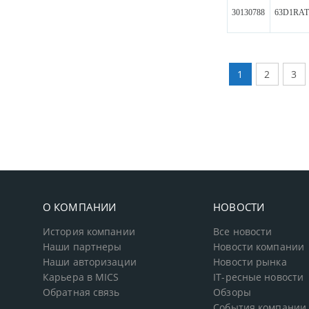
30130788
63D1RA
1
2
3
О КОМПАНИИ
НОВОСТИ
История компании
Все новости
Наши партнеры
Новости компании
Наши авторизации
Новости рынка
Карьера в MICS
IT-ресные новости
Обратная связь
Обзоры
События компании