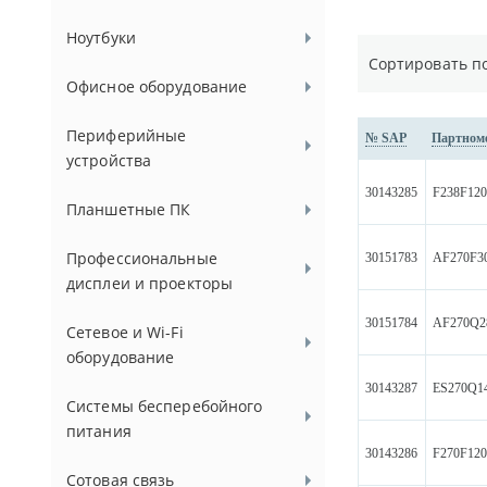
Ноутбуки
Сортировать п
Офисное оборудование
Периферийные
№ SAP
Партном
устройства
30143285
F238F120
Планшетные ПК
Профессиональные
30151783
AF270F3
дисплеи и проекторы
30151784
AF270Q2
Сетевое и Wi-Fi
оборудование
30143287
ES270Q14
Системы бесперебойного
питания
30143286
F270F120
Сотовая связь