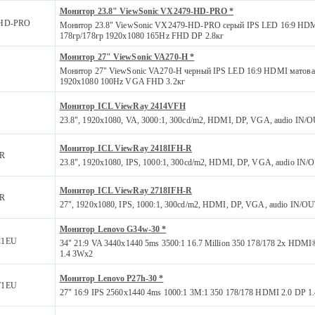
Монитор 23.8" ViewSonic VX2479-HD-PRO *
HD-PRO
Монитор 23.8" ViewSonic VX2479-HD-PRO серый IPS LED 16:9 HDM
178гр/178гр 1920x1080 165Hz FHD DP 2.8кг
Монитор 27" ViewSonic VA270-H *
Монитор 27" ViewSonic VA270-H черный IPS LED 16:9 HDMI матовая
1920x1080 100Hz VGA FHD 3.2кг
Монитор ICL ViewRay 2414VFH
23.8", 1920x1080, VA, 3000:1, 300cd/m2, HDMI, DP, VGA, audio IN/
Монитор ICL ViewRay 2418IFH-R
-R
23.8", 1920x1080, IPS, 1000:1, 300cd/m2, HDMI, DP, VGA, audio IN/
Монитор ICL ViewRay 2718IFH-R
-R
27", 1920x1080, IPS, 1000:1, 300cd/m2, HDMI, DP, VGA, audio IN/O
Монитор Lenovo G34w-30 *
C1EU
34" 21:9 VA 3440x1440 5ms 3500:1 16.7 Million 350 178/178 2x HDM
1.4 3Wx2
Монитор Lenovo P27h-30 *
T1EU
27" 16:9 IPS 2560x1440 4ms 1000:1 3M:1 350 178/178 HDMI 2.0 DP 1.