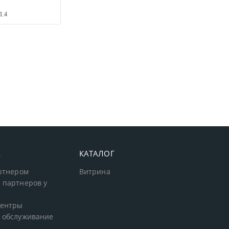
1.4
А
КАТАЛОГ
артнером
Витрина
 партнеров у
центры
 обслуживание