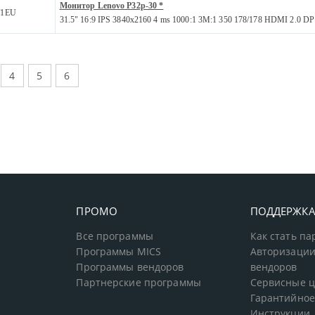
Монитор Lenovo P32p-30 *
T1EU
31.5" 16:9 IPS 3840x2160 4 ms 1000:1 3M:1 350 178/178 HDMI 2.0 DP
4
5
6
ПРОМО
ПОДДЕРЖК
Все программы
Как стать п
Программы MICS
Авторизации
Программы вендоров
вендоров
Партнерские программы
Сервисные 
Гарантийное
Инструкции