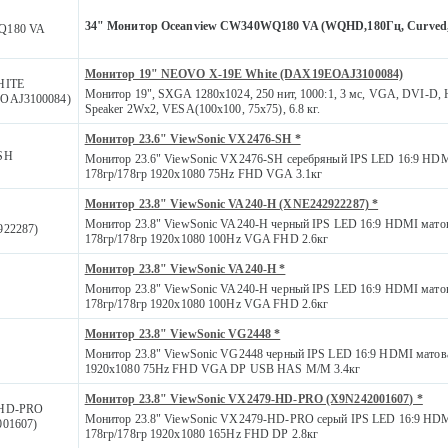
34" Монитор Oceanview CW340WQ180 VA (WQHD,180Гц, Curved
Q180 VA
Монитор 19" NEOVO X-19E White (DAX19EOAJ3100084)
HITE
Монитор 19", SXGA 1280x1024, 250 нит, 1000:1, 3 мс, VGA, DVI-D, 
OAJ3100084)
Speaker 2Wx2, VESA(100x100, 75x75), 6.8 кг.
Монитор 23.6" ViewSonic VX2476-SH *
SH
Монитор 23.6" ViewSonic VX2476-SH серебряный IPS LED 16:9 HDM
178гр/178гр 1920x1080 75Hz FHD VGA 3.1кг
Монитор 23.8" ViewSonic VA240-H (XNE242922287) *
Монитор 23.8" ViewSonic VA240-H черный IPS LED 16:9 HDMI мато
922287)
178гр/178гр 1920x1080 100Hz VGA FHD 2.6кг
Монитор 23.8" ViewSonic VA240-H *
Монитор 23.8" ViewSonic VA240-H черный IPS LED 16:9 HDMI мато
178гр/178гр 1920x1080 100Hz VGA FHD 2.6кг
Монитор 23.8" ViewSonic VG2448 *
Монитор 23.8" ViewSonic VG2448 черный IPS LED 16:9 HDMI матова
1920x1080 75Hz FHD VGA DP USB HAS M/M 3.4кг
Монитор 23.8" ViewSonic VX2479-HD-PRO (X9N242001607) *
HD-PRO
Монитор 23.8" ViewSonic VX2479-HD-PRO серый IPS LED 16:9 HDM
01607)
178гр/178гр 1920x1080 165Hz FHD DP 2.8кг