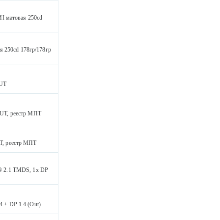
I матовая 250cd
 250cd 178гр/178гр
OUT
OUT, реестр МПТ
UT, реестр МПТ
I® 2.1 TMDS, 1x DP
4 + DP 1.4 (Out)