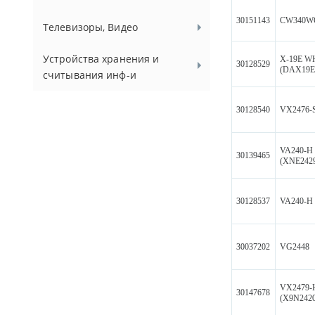
30151143
CW340W
Телевизоры, Видео
Устройства хранения и
X-19E W
30128529
(DAX19E
считывания инф-и
30128540
VX2476-
VA240-H
30139465
(XNE242
30128537
VA240-H
30037202
VG2448
VX2479-
30147678
(X9N2420