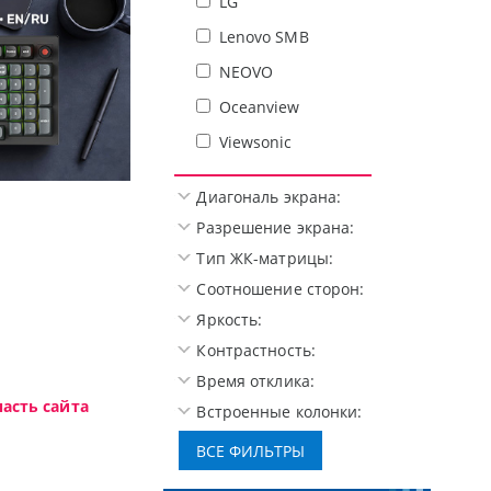
LG
Lenovo SMB
NEOVO
Oceanview
Viewsonic
Диагональ экрана:
Доступные решения начального уровня, новы
Разрешение экрана:
Тип ЖК-матрицы:
Соотношение сторон:
Яркость:
Контрастность:
Время отклика:
асть сайта
Встроенные колонки: