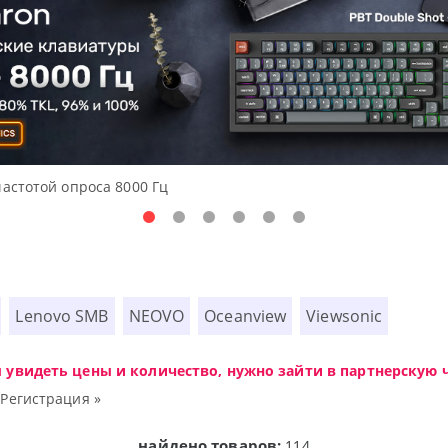
частотой опроса 8000 Гц
Lenovo SMB
NEOVO
Oceanview
Viewsonic
ы увидеть цены и количество, нужно зайти в партнерскую ч
|
Регистрация »
найдено товаров:
114