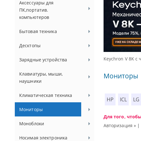
Аксессуары для
ПК,портатив.
компьютеров
Бытовая техника
Десктопы
ссуаров.
Keychron V 8K с 
Зарядные устройства
Клавиатуры, мыши,
Мониторы
наушники
Климатическая техника
HP
ICL
LG
Мониторы
Для того, чтоб
Моноблоки
Авторизация »
Носимая электроника