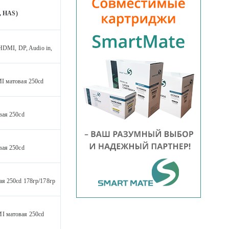
, HAS)
HDMI, DP, Audio in,
I матовая 250cd
вая 250cd
вая 250cd
я 250cd 178гр/178гр
I матовая 250cd