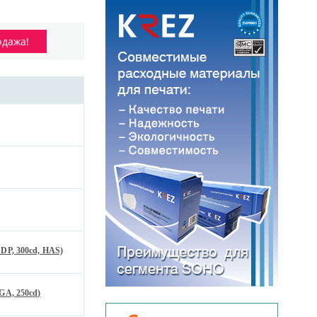
одажа!
DP, 300cd, HAS)
GA, 250cd)