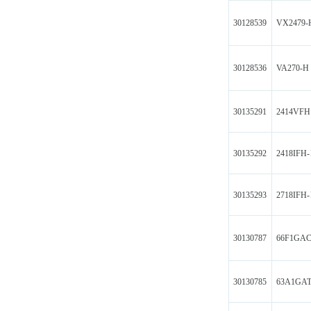
30128539
VX2479-
30128536
VA270-H
30135291
2414VFH
30135292
2418IFH
30135293
2718IFH
30130787
66F1GA
30130785
63A1GA