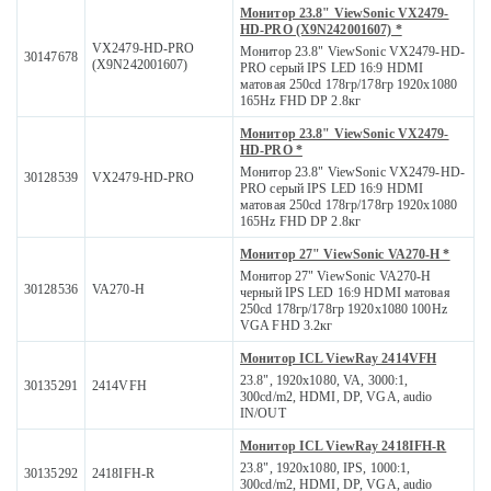
Монитор 23.8" ViewSonic VX2479-
HD-PRO (X9N242001607) *
VX2479-HD-PRO
Монитор 23.8" ViewSonic VX2479-HD-
30147678
(X9N242001607)
PRO серый IPS LED 16:9 HDMI
матовая 250cd 178гр/178гр 1920x1080
165Hz FHD DP 2.8кг
Монитор 23.8" ViewSonic VX2479-
HD-PRO *
Монитор 23.8" ViewSonic VX2479-HD-
30128539
VX2479-HD-PRO
PRO серый IPS LED 16:9 HDMI
матовая 250cd 178гр/178гр 1920x1080
165Hz FHD DP 2.8кг
Монитор 27" ViewSonic VA270-H *
Монитор 27" ViewSonic VA270-H
30128536
VA270-H
черный IPS LED 16:9 HDMI матовая
250cd 178гр/178гр 1920x1080 100Hz
VGA FHD 3.2кг
Монитор ICL ViewRay 2414VFH
23.8", 1920x1080, VA, 3000:1,
30135291
2414VFH
300cd/m2, HDMI, DP, VGA, audio
IN/OUT
Монитор ICL ViewRay 2418IFH-R
23.8", 1920x1080, IPS, 1000:1,
30135292
2418IFH-R
300cd/m2, HDMI, DP, VGA, audio