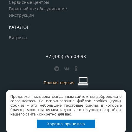
Сервисные центры
Гарантийное обслуживание
Инструкции
КАТАЛОГ
Витрина
+7 (495) 795-09-98
Полная версия
Продолжая пользоваться данным сайтом, вы добровольно
старая версия сайта
MICS
соглашаетесь на использование файлов cookies (куки).
Сookies – это небольшие текстовые файлы, в которые
Все права защищены © 1997-2026 MICS Distribution Company
браузер может записывать данные о текущих настройках
нашего сайта конкретно для вас.
Правовая информация
Хорошо, принимаю