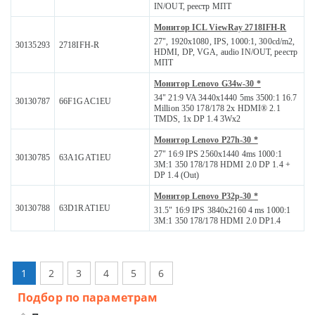
IN/OUT, реестр МПТ
Монитор ICL ViewRay 2718IFH-R
27", 1920x1080, IPS, 1000:1, 300cd/m2,
30135293
2718IFH-R
HDMI, DP, VGA, audio IN/OUT, реестр
МПТ
Монитор Lenovo G34w-30 *
34" 21:9 VA 3440x1440 5ms 3500:1 16.7
30130787
66F1GAC1EU
Million 350 178/178 2x HDMI® 2.1
TMDS, 1x DP 1.4 3Wx2
Монитор Lenovo P27h-30 *
27" 16:9 IPS 2560x1440 4ms 1000:1
30130785
63A1GAT1EU
3M:1 350 178/178 HDMI 2.0 DP 1.4 +
DP 1.4 (Out)
Монитор Lenovo P32p-30 *
30130788
63D1RAT1EU
31.5" 16:9 IPS 3840x2160 4 ms 1000:1
3M:1 350 178/178 HDMI 2.0 DP1.4
1
2
3
4
5
6
Подбор по параметрам