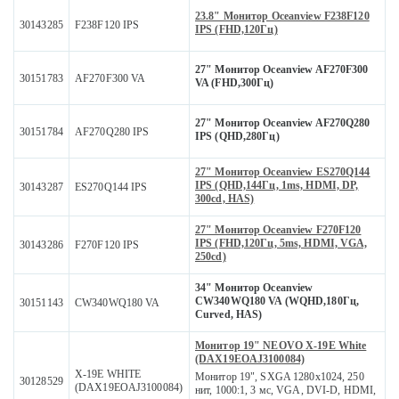
23.8" Монитор Oceanview F238F120
30143285
F238F120 IPS
IPS (FHD,120Гц)
27" Монитор Oceanview AF270F300
30151783
AF270F300 VA
VA (FHD,300Гц)
27" Монитор Oceanview AF270Q280
30151784
AF270Q280 IPS
IPS (QHD,280Гц)
27" Монитор Oceanview ES270Q144
IPS (QHD,144Гц, 1ms, HDMI, DP,
30143287
ES270Q144 IPS
300cd, HAS)
27" Монитор Oceanview F270F120
IPS (FHD,120Гц, 5ms, HDMI, VGA,
30143286
F270F120 IPS
250cd)
34" Монитор Oceanview
CW340WQ180 VA (WQHD,180Гц,
30151143
CW340WQ180 VA
Curved, HAS)
Монитор 19" NEOVO X-19E White
(DAX19EOAJ3100084)
X-19E WHITE
Монитор 19", SXGA 1280x1024, 250
30128529
(DAX19EOAJ3100084)
нит, 1000:1, 3 мс, VGA, DVI-D, HDMI,