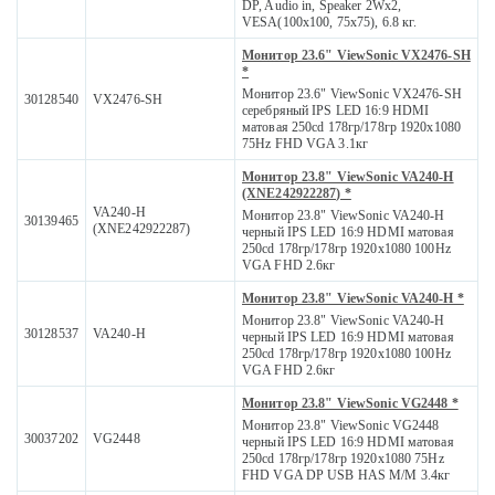
DP, Audio in, Speaker 2Wx2,
VESA(100x100, 75x75), 6.8 кг.
Монитор 23.6" ViewSonic VX2476-SH
*
Монитор 23.6" ViewSonic VX2476-SH
30128540
VX2476-SH
серебряный IPS LED 16:9 HDMI
матовая 250cd 178гр/178гр 1920x1080
75Hz FHD VGA 3.1кг
Монитор 23.8" ViewSonic VA240-H
(XNE242922287) *
VA240-H
Монитор 23.8" ViewSonic VA240-H
30139465
(XNE242922287)
черный IPS LED 16:9 HDMI матовая
250cd 178гр/178гр 1920x1080 100Hz
VGA FHD 2.6кг
Монитор 23.8" ViewSonic VA240-H *
Монитор 23.8" ViewSonic VA240-H
30128537
VA240-H
черный IPS LED 16:9 HDMI матовая
250cd 178гр/178гр 1920x1080 100Hz
VGA FHD 2.6кг
Монитор 23.8" ViewSonic VG2448 *
Монитор 23.8" ViewSonic VG2448
30037202
VG2448
черный IPS LED 16:9 HDMI матовая
250cd 178гр/178гр 1920x1080 75Hz
FHD VGA DP USB HAS M/M 3.4кг