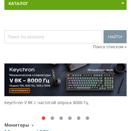
КАТАЛОГ
НАЙТИ
Поиск списком »
Keychron V 8K с частотой опроса 8000 Гц
Д
O
Мониторы
»