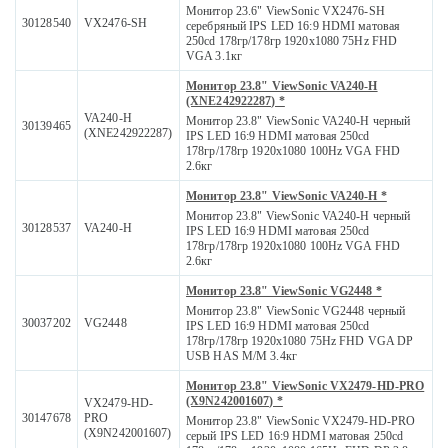
Монитор 23.6" ViewSonic VX2476-SH
30128540
VX2476-SH
серебряный IPS LED 16:9 HDMI матовая
250cd 178гр/178гр 1920x1080 75Hz FHD
VGA 3.1кг
Монитор 23.8" ViewSonic VA240-H
(XNE242922287) *
VA240-H
Монитор 23.8" ViewSonic VA240-H черный
30139465
(XNE242922287)
IPS LED 16:9 HDMI матовая 250cd
178гр/178гр 1920x1080 100Hz VGA FHD
2.6кг
Монитор 23.8" ViewSonic VA240-H *
Монитор 23.8" ViewSonic VA240-H черный
30128537
VA240-H
IPS LED 16:9 HDMI матовая 250cd
178гр/178гр 1920x1080 100Hz VGA FHD
2.6кг
Монитор 23.8" ViewSonic VG2448 *
Монитор 23.8" ViewSonic VG2448 черный
30037202
VG2448
IPS LED 16:9 HDMI матовая 250cd
178гр/178гр 1920x1080 75Hz FHD VGA DP
USB HAS M/M 3.4кг
Монитор 23.8" ViewSonic VX2479-HD-PRO
(X9N242001607) *
VX2479-HD-
30147678
PRO
Монитор 23.8" ViewSonic VX2479-HD-PRO
(X9N242001607)
серый IPS LED 16:9 HDMI матовая 250cd