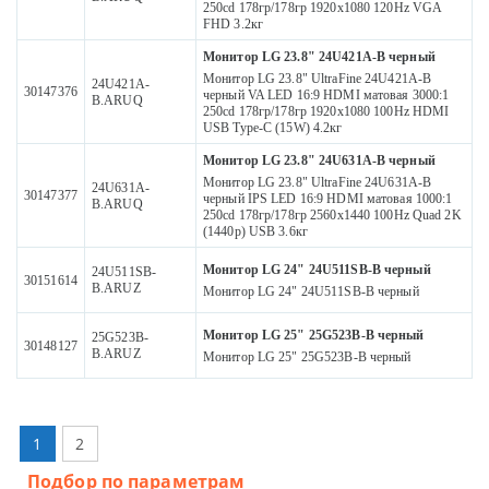
250cd 178гр/178гр 1920x1080 120Hz VGA
FHD 3.2кг
Монитор LG 23.8" 24U421A-B черный
Монитор LG 23.8" UltraFine 24U421A-B
24U421A-
30147376
черный VA LED 16:9 HDMI матовая 3000:1
B.ARUQ
250cd 178гр/178гр 1920x1080 100Hz HDMI
USB Type-C (15W) 4.2кг
Монитор LG 23.8" 24U631A-B черный
Монитор LG 23.8" UltraFine 24U631A-B
24U631A-
30147377
черный IPS LED 16:9 HDMI матовая 1000:1
B.ARUQ
250cd 178гр/178гр 2560x1440 100Hz Quad 2K
(1440p) USB 3.6кг
Монитор LG 24" 24U511SB-B черный
24U511SB-
30151614
B.ARUZ
Монитор LG 24" 24U511SB-B черный
Монитор LG 25" 25G523B-B черный
25G523B-
30148127
B.ARUZ
Монитор LG 25" 25G523B-B черный
1
2
Подбор по параметрам