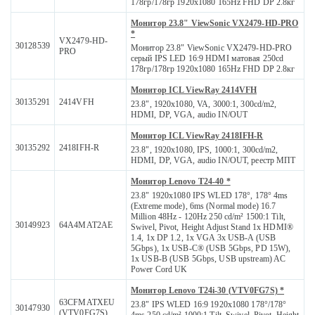
178гр/178гр 1920x1080 165Hz FHD DP 2.8кг
Монитор 23.8" ViewSonic VX2479-HD-PRO
*
VX2479-HD-
30128539
Монитор 23.8" ViewSonic VX2479-HD-PRO
PRO
серый IPS LED 16:9 HDMI матовая 250cd
178гр/178гр 1920x1080 165Hz FHD DP 2.8кг
Монитор ICL ViewRay 2414VFH
30135291
2414VFH
23.8", 1920x1080, VA, 3000:1, 300cd/m2,
HDMI, DP, VGA, audio IN/OUT
Монитор ICL ViewRay 2418IFH-R
30135292
2418IFH-R
23.8", 1920x1080, IPS, 1000:1, 300cd/m2,
HDMI, DP, VGA, audio IN/OUT, реестр МПТ
Монитор Lenovo T24-40 *
23.8" 1920x1080 IPS WLED 178°, 178° 4ms
(Extreme mode), 6ms (Normal mode) 16.7
Million 48Hz - 120Hz 250 cd/m² 1500:1 Tilt,
30149923
64A4MAT2AE
Swivel, Pivot, Height Adjust Stand 1x HDMI®
1.4, 1x DP 1.2, 1x VGA 3x USB-A (USB
5Gbps), 1x USB-C® (USB 5Gbps, PD 15W),
1x USB-B (USB 5Gbps, USB upstream) AC
Power Cord UK
Монитор Lenovo T24i-30 (VTV0FG7S) *
63CFMATXEU
23.8" IPS WLED 16:9 1920x1080 178°/178°
30147930
(VTV0FG7S)