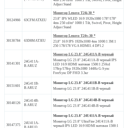
4ms 250 cd/m² 1000:1 Tilt, Swivel, Pivot, Height
Adjust Stand
Монитор Lenovo T24i-30 *
23.8" IPS WLED 16:9 1920x1080 178°/178°
30124966
63CFMATXEU
4ms 250 cd/m² 1000:1 Tilt, Swivel, Pivot, Height
Adjust Stand
Монитор Lenovo T24v-30 *
30130784
63D8MAT3EU
23,8" 16:9 IPS 1920x1080 4ms 1000:1 3M:1
250 178/178 VGA HDMI1.4 DP1.2
Монитор LG 23.8" 24G411A-B черный
Монитор LG 23.8" 24G411A-B черный IPS
24G411A-
30141301
LED 16:9 HDMI матовая 1500:1 250cd
B.ARUZ
178гр/178гр 1920x1080 144Hz G-Sync
FreeSync DP FHD 3.3кг
Монитор LG 23.8" 24G411B-B черный
24G411B-
30151601
B.ARUZ
Монитор LG 23.8" 24G411B-B черный
Монитор LG 23.8" 24G414B-B черный
24G414B-
30148126
B.ARUZ
Монитор LG 23.8" 24G414B-B черный
Монитор LG 23.8" 24U411A-B черный
Монитор LG 23.8" UltraFine 24U411A-B
24U411A-
30147375
черный IPS LED 16:9 HDMI матовая 1500:1
B.ARUQ