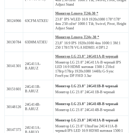
4ms 250 cd/m² 1000:1 Tilt, Swivel, Pivot, Height
Adjust Stand
Монитор Lenovo T24i-30 *
23.8" IPS WLED 16:9 1920x1080 178°/178°
30124966
63CFMATXEU
4ms 250 cd/m² 1000:1 Tilt, Swivel, Pivot, Height
Adjust Stand
Монитор Lenovo T24v-30 *
30130784
63D8MAT3EU
23,8" 16:9 IPS 1920x1080 4ms 1000:1 3M:1
250 178/178 VGA HDMI1.4 DP1.2
Монитор LG 23.8" 24G411A-B черный
Монитор LG 23.8" 24G411A-B черный IPS
24G411A-
30141301
LED 16:9 HDMI матовая 1500:1 250cd
B.ARUZ
178гр/178гр 1920x1080 144Hz G-Sync
FreeSync DP FHD 3.3кг
Монитор LG 23.8" 24G411B-B черный
24G411B-
30151601
B.ARUZ
Монитор LG 23.8" 24G411B-B черный
Монитор LG 23.8" 24G414B-B черный
24G414B-
30148126
B.ARUZ
Монитор LG 23.8" 24G414B-B черный
Монитор LG 23.8" 24U411A-B черный
Монитор LG 23.8" UltraFine 24U411A-B
24U411A-
30147375
черный IPS LED 16:9 HDMI матовая 1500:1
B.ARUQ