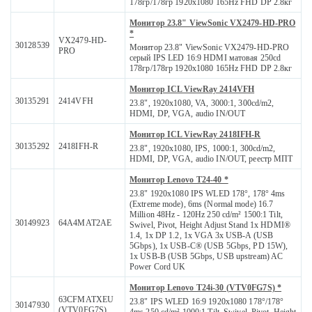
178гр/178гр 1920x1080 165Hz FHD DP 2.8кг
Монитор 23.8" ViewSonic VX2479-HD-PRO
*
VX2479-HD-
30128539
Монитор 23.8" ViewSonic VX2479-HD-PRO
PRO
серый IPS LED 16:9 HDMI матовая 250cd
178гр/178гр 1920x1080 165Hz FHD DP 2.8кг
Монитор ICL ViewRay 2414VFH
30135291
2414VFH
23.8", 1920x1080, VA, 3000:1, 300cd/m2,
HDMI, DP, VGA, audio IN/OUT
Монитор ICL ViewRay 2418IFH-R
30135292
2418IFH-R
23.8", 1920x1080, IPS, 1000:1, 300cd/m2,
HDMI, DP, VGA, audio IN/OUT, реестр МПТ
Монитор Lenovo T24-40 *
23.8" 1920x1080 IPS WLED 178°, 178° 4ms
(Extreme mode), 6ms (Normal mode) 16.7
Million 48Hz - 120Hz 250 cd/m² 1500:1 Tilt,
30149923
64A4MAT2AE
Swivel, Pivot, Height Adjust Stand 1x HDMI®
1.4, 1x DP 1.2, 1x VGA 3x USB-A (USB
5Gbps), 1x USB-C® (USB 5Gbps, PD 15W),
1x USB-B (USB 5Gbps, USB upstream) AC
Power Cord UK
Монитор Lenovo T24i-30 (VTV0FG7S) *
63CFMATXEU
23.8" IPS WLED 16:9 1920x1080 178°/178°
30147930
(VTV0FG7S)