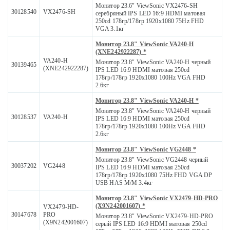
Монитор 23.6" ViewSonic VX2476-SH
30128540
VX2476-SH
серебряный IPS LED 16:9 HDMI матовая
250cd 178гр/178гр 1920x1080 75Hz FHD
VGA 3.1кг
Монитор 23.8" ViewSonic VA240-H
(XNE242922287) *
VA240-H
Монитор 23.8" ViewSonic VA240-H черный
30139465
(XNE242922287)
IPS LED 16:9 HDMI матовая 250cd
178гр/178гр 1920x1080 100Hz VGA FHD
2.6кг
Монитор 23.8" ViewSonic VA240-H *
Монитор 23.8" ViewSonic VA240-H черный
30128537
VA240-H
IPS LED 16:9 HDMI матовая 250cd
178гр/178гр 1920x1080 100Hz VGA FHD
2.6кг
Монитор 23.8" ViewSonic VG2448 *
Монитор 23.8" ViewSonic VG2448 черный
30037202
VG2448
IPS LED 16:9 HDMI матовая 250cd
178гр/178гр 1920x1080 75Hz FHD VGA DP
USB HAS M/M 3.4кг
Монитор 23.8" ViewSonic VX2479-HD-PRO
(X9N242001607) *
VX2479-HD-
30147678
PRO
Монитор 23.8" ViewSonic VX2479-HD-PRO
(X9N242001607)
серый IPS LED 16:9 HDMI матовая 250cd