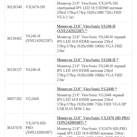
Монитор 23.6" ViewSonic VX2476-SH
30128540
VX2476-SH
серебряный IPS LED 16:9 HDMI матовая
250cd 178гр/178гр 1920x1080 75Hz FHD
VGA 3.1кг
Монитор 23.8" ViewSonic VA240-H
(XNE242922287) *
VA240-H
Монитор 23.8" ViewSonic VA240-H черный
30139465
(XNE242922287)
IPS LED 16:9 HDMI матовая 250cd
178гр/178гр 1920x1080 100Hz VGA FHD
2.6кг
Монитор 23.8" ViewSonic VA240-H *
Монитор 23.8" ViewSonic VA240-H черный
30128537
VA240-H
IPS LED 16:9 HDMI матовая 250cd
178гр/178гр 1920x1080 100Hz VGA FHD
2.6кг
Монитор 23.8" ViewSonic VG2448 *
Монитор 23.8" ViewSonic VG2448 черный
30037202
VG2448
IPS LED 16:9 HDMI матовая 250cd
178гр/178гр 1920x1080 75Hz FHD VGA DP
USB HAS M/M 3.4кг
Монитор 23.8" ViewSonic VX2479-HD-PRO
(X9N242001607) *
VX2479-HD-
30147678
PRO
Монитор 23.8" ViewSonic VX2479-HD-PRO
(X9N242001607)
серый IPS LED 16:9 HDMI матовая 250cd