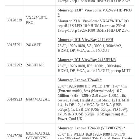
178гр/178гр 1920x1080 165Hz FHD DP 2.8кг
Монитор 23.8" ViewSonic VX2479-HD-PRO
*
VX2479-HD-
30128539
Монитор 23.8" ViewSonic VX2479-HD-PRO
PRO
серый IPS LED 16:9 HDMI матовая 250cd
178гр/178гр 1920x1080 165Hz FHD DP 2.8кг
Монитор ICL ViewRay 2414VFH
30135291
2414VFH
23.8", 1920x1080, VA, 3000:1, 300cd/m2,
HDMI, DP, VGA, audio IN/OUT
Монитор ICL ViewRay 2418IFH-R
30135292
2418IFH-R
23.8", 1920x1080, IPS, 1000:1, 300cd/m2,
HDMI, DP, VGA, audio IN/OUT, реестр МПТ
Монитор Lenovo T24-40 *
23.8" 1920x1080 IPS WLED 178°, 178° 4ms
(Extreme mode), 6ms (Normal mode) 16.7
Million 48Hz - 120Hz 250 cd/m² 1500:1 Tilt,
30149923
64A4MAT2AE
Swivel, Pivot, Height Adjust Stand 1x HDMI®
1.4, 1x DP 1.2, 1x VGA 3x USB-A (USB
5Gbps), 1x USB-C® (USB 5Gbps, PD 15W),
1x USB-B (USB 5Gbps, USB upstream) AC
Power Cord UK
Монитор Lenovo T24i-30 (VTV0FG7S) *
63CFMATXEU
23.8" IPS WLED 16:9 1920x1080 178°/178°
30147930
(VTV0FG7S)