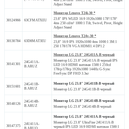
4ms 250 cd/m² 1000:1 Tilt, Swivel, Pivot, Height
Adjust Stand
Монитор Lenovo T24i-30 *
23.8" IPS WLED 16:9 1920x1080 178°/178°
30124966
63CFMATXEU
4ms 250 cd/m² 1000:1 Tilt, Swivel, Pivot, Height
Adjust Stand
Монитор Lenovo T24v-30 *
30130784
63D8MAT3EU
23,8" 16:9 IPS 1920x1080 4ms 1000:1 3M:1
250 178/178 VGA HDMI1.4 DP1.2
Монитор LG 23.8" 24G411A-B черный
Монитор LG 23.8" 24G411A-B черный IPS
24G411A-
30141301
LED 16:9 HDMI матовая 1500:1 250cd
B.ARUZ
178гр/178гр 1920x1080 144Hz G-Sync
FreeSync DP FHD 3.3кг
Монитор LG 23.8" 24G411B-B черный
24G411B-
30151601
B.ARUZ
Монитор LG 23.8" 24G411B-B черный
Монитор LG 23.8" 24G414B-B черный
24G414B-
30148126
B.ARUZ
Монитор LG 23.8" 24G414B-B черный
Монитор LG 23.8" 24U411A-B черный
Монитор LG 23.8" UltraFine 24U411A-B
24U411A-
30147375
черный IPS LED 16:9 HDMI матовая 1500:1
B.ARUQ