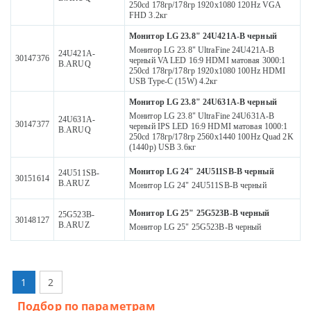
250cd 178гр/178гр 1920x1080 120Hz VGA
FHD 3.2кг
Монитор LG 23.8" 24U421A-B черный
Монитор LG 23.8" UltraFine 24U421A-B
24U421A-
30147376
черный VA LED 16:9 HDMI матовая 3000:1
B.ARUQ
250cd 178гр/178гр 1920x1080 100Hz HDMI
USB Type-C (15W) 4.2кг
Монитор LG 23.8" 24U631A-B черный
Монитор LG 23.8" UltraFine 24U631A-B
24U631A-
30147377
черный IPS LED 16:9 HDMI матовая 1000:1
B.ARUQ
250cd 178гр/178гр 2560x1440 100Hz Quad 2K
(1440p) USB 3.6кг
Монитор LG 24" 24U511SB-B черный
24U511SB-
30151614
B.ARUZ
Монитор LG 24" 24U511SB-B черный
Монитор LG 25" 25G523B-B черный
25G523B-
30148127
B.ARUZ
Монитор LG 25" 25G523B-B черный
1
2
Подбор по параметрам