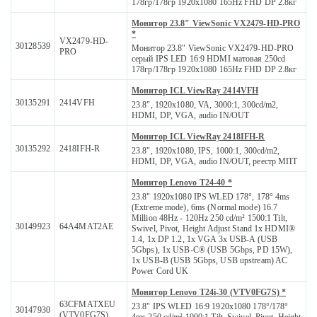
178гр/178гр 1920x1080 165Hz FHD DP 2.8кг
Монитор 23.8" ViewSonic VX2479-HD-PRO
*
VX2479-HD-
30128539
Монитор 23.8" ViewSonic VX2479-HD-PRO
PRO
серый IPS LED 16:9 HDMI матовая 250cd
178гр/178гр 1920x1080 165Hz FHD DP 2.8кг
Монитор ICL ViewRay 2414VFH
30135291
2414VFH
23.8", 1920x1080, VA, 3000:1, 300cd/m2,
HDMI, DP, VGA, audio IN/OUT
Монитор ICL ViewRay 2418IFH-R
30135292
2418IFH-R
23.8", 1920x1080, IPS, 1000:1, 300cd/m2,
HDMI, DP, VGA, audio IN/OUT, реестр МПТ
Монитор Lenovo T24-40 *
23.8" 1920x1080 IPS WLED 178°, 178° 4ms
(Extreme mode), 6ms (Normal mode) 16.7
Million 48Hz - 120Hz 250 cd/m² 1500:1 Tilt,
30149923
64A4MAT2AE
Swivel, Pivot, Height Adjust Stand 1x HDMI®
1.4, 1x DP 1.2, 1x VGA 3x USB-A (USB
5Gbps), 1x USB-C® (USB 5Gbps, PD 15W),
1x USB-B (USB 5Gbps, USB upstream) AC
Power Cord UK
Монитор Lenovo T24i-30 (VTV0FG7S) *
63CFMATXEU
23.8" IPS WLED 16:9 1920x1080 178°/178°
30147930
(VTV0FG7S)