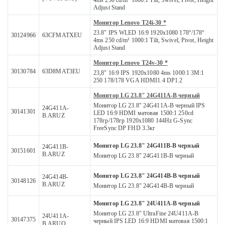
4ms 250 cd/m² 1000:1 Tilt, Swivel, Pivot, Height
Adjust Stand
Монитор Lenovo T24i-30 *
23.8" IPS WLED 16:9 1920x1080 178°/178°
30124966
63CFMATXEU
4ms 250 cd/m² 1000:1 Tilt, Swivel, Pivot, Height
Adjust Stand
Монитор Lenovo T24v-30 *
30130784
63D8MAT3EU
23,8" 16:9 IPS 1920x1080 4ms 1000:1 3M:1
250 178/178 VGA HDMI1.4 DP1.2
Монитор LG 23.8" 24G411A-B черный
Монитор LG 23.8" 24G411A-B черный IPS
24G411A-
30141301
LED 16:9 HDMI матовая 1500:1 250cd
B.ARUZ
178гр/178гр 1920x1080 144Hz G-Sync
FreeSync DP FHD 3.3кг
Монитор LG 23.8" 24G411B-B черный
24G411B-
30151601
B.ARUZ
Монитор LG 23.8" 24G411B-B черный
Монитор LG 23.8" 24G414B-B черный
24G414B-
30148126
B.ARUZ
Монитор LG 23.8" 24G414B-B черный
Монитор LG 23.8" 24U411A-B черный
Монитор LG 23.8" UltraFine 24U411A-B
24U411A-
30147375
черный IPS LED 16:9 HDMI матовая 1500:1
B.ARUQ