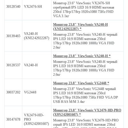
Монитор 23.6" ViewSonic VX2476-SH
30128540
VX2476-SH
серебряный IPS LED 16:9 HDMI матовая
250cd 178гр/178гр 1920x1080 75Hz FHD
VGA 3.1кг
Монитор 23.8" ViewSonic VA240-H
(XNE242922287) *
VA240-H
Монитор 23.8" ViewSonic VA240-H черный
30139465
(XNE242922287)
IPS LED 16:9 HDMI матовая 250cd
178гр/178гр 1920x1080 100Hz VGA FHD
2.6кг
Монитор 23.8" ViewSonic VA240-H *
Монитор 23.8" ViewSonic VA240-H черный
30128537
VA240-H
IPS LED 16:9 HDMI матовая 250cd
178гр/178гр 1920x1080 100Hz VGA FHD
2.6кг
Монитор 23.8" ViewSonic VG2448 *
Монитор 23.8" ViewSonic VG2448 черный
30037202
VG2448
IPS LED 16:9 HDMI матовая 250cd
178гр/178гр 1920x1080 75Hz FHD VGA DP
USB HAS M/M 3.4кг
Монитор 23.8" ViewSonic VX2479-HD-PRO
(X9N242001607) *
VX2479-HD-
30147678
PRO
Монитор 23.8" ViewSonic VX2479-HD-PRO
(X9N242001607)
серый IPS LED 16:9 HDMI матовая 250cd