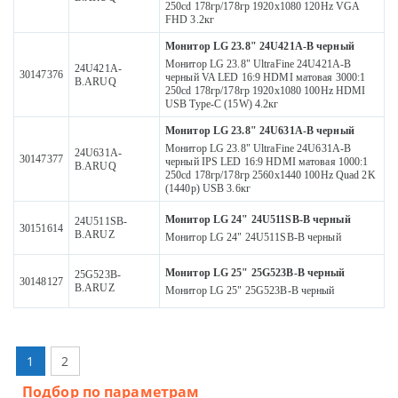
250cd 178гр/178гр 1920x1080 120Hz VGA
FHD 3.2кг
Монитор LG 23.8" 24U421A-B черный
Монитор LG 23.8" UltraFine 24U421A-B
24U421A-
30147376
черный VA LED 16:9 HDMI матовая 3000:1
B.ARUQ
250cd 178гр/178гр 1920x1080 100Hz HDMI
USB Type-C (15W) 4.2кг
Монитор LG 23.8" 24U631A-B черный
Монитор LG 23.8" UltraFine 24U631A-B
24U631A-
30147377
черный IPS LED 16:9 HDMI матовая 1000:1
B.ARUQ
250cd 178гр/178гр 2560x1440 100Hz Quad 2K
(1440p) USB 3.6кг
Монитор LG 24" 24U511SB-B черный
24U511SB-
30151614
B.ARUZ
Монитор LG 24" 24U511SB-B черный
Монитор LG 25" 25G523B-B черный
25G523B-
30148127
B.ARUZ
Монитор LG 25" 25G523B-B черный
1
2
Подбор по параметрам