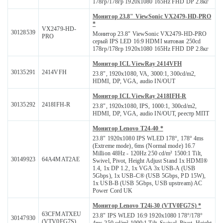
178гр/178гр 1920x1080 165Hz FHD DP 2.8кг
Монитор 23.8" ViewSonic VX2479-HD-PRO
*
VX2479-HD-
30128539
Монитор 23.8" ViewSonic VX2479-HD-PRO
PRO
серый IPS LED 16:9 HDMI матовая 250cd
178гр/178гр 1920x1080 165Hz FHD DP 2.8кг
Монитор ICL ViewRay 2414VFH
30135291
2414VFH
23.8", 1920x1080, VA, 3000:1, 300cd/m2,
HDMI, DP, VGA, audio IN/OUT
Монитор ICL ViewRay 2418IFH-R
30135292
2418IFH-R
23.8", 1920x1080, IPS, 1000:1, 300cd/m2,
HDMI, DP, VGA, audio IN/OUT, реестр МПТ
Монитор Lenovo T24-40 *
23.8" 1920x1080 IPS WLED 178°, 178° 4ms
(Extreme mode), 6ms (Normal mode) 16.7
Million 48Hz - 120Hz 250 cd/m² 1500:1 Tilt,
30149923
64A4MAT2AE
Swivel, Pivot, Height Adjust Stand 1x HDMI®
1.4, 1x DP 1.2, 1x VGA 3x USB-A (USB
5Gbps), 1x USB-C® (USB 5Gbps, PD 15W),
1x USB-B (USB 5Gbps, USB upstream) AC
Power Cord UK
Монитор Lenovo T24i-30 (VTV0FG7S) *
63CFMATXEU
23.8" IPS WLED 16:9 1920x1080 178°/178°
30147930
(VTV0FG7S)