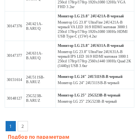
250cd 178гр/178гр 1920x1080 120Hz VGA
FHD 3.2кг
Монитор LG 23.8" 24U421A-B черный
Монитор LG 23.8" UltraFine 24U421A-B
24U421A-
30147376
черный VA LED 16:9 HDMI матовая 3000:1
B.ARUQ
250cd 178гр/178гр 1920x1080 100Hz HDMI
USB Type-C (15W) 4.2кг
Монитор LG 23.8" 24U631A-B черный
Монитор LG 23.8" UltraFine 24U631A-B
24U631A-
30147377
черный IPS LED 16:9 HDMI матовая 1000:1
B.ARUQ
250cd 178гр/178гр 2560x1440 100Hz Quad 2K
(1440p) USB 3.6кг
Монитор LG 24" 24U511SB-B черный
24U511SB-
30151614
B.ARUZ
Монитор LG 24" 24U511SB-B черный
Монитор LG 25" 25G523B-B черный
25G523B-
30148127
B.ARUZ
Монитор LG 25" 25G523B-B черный
1
2
Подбор по параметрам