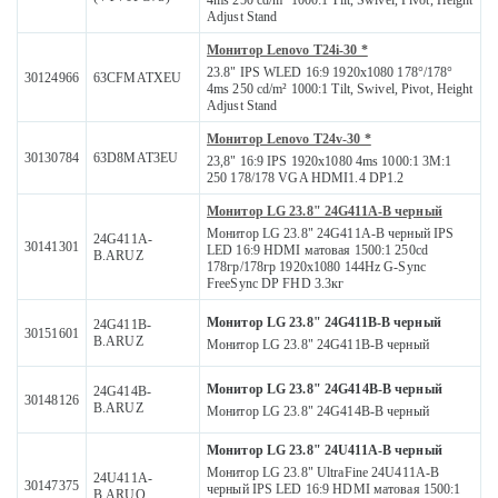
4ms 250 cd/m² 1000:1 Tilt, Swivel, Pivot, Height
Adjust Stand
Монитор Lenovo T24i-30 *
23.8" IPS WLED 16:9 1920x1080 178°/178°
30124966
63CFMATXEU
4ms 250 cd/m² 1000:1 Tilt, Swivel, Pivot, Height
Adjust Stand
Монитор Lenovo T24v-30 *
30130784
63D8MAT3EU
23,8" 16:9 IPS 1920x1080 4ms 1000:1 3M:1
250 178/178 VGA HDMI1.4 DP1.2
Монитор LG 23.8" 24G411A-B черный
Монитор LG 23.8" 24G411A-B черный IPS
24G411A-
30141301
LED 16:9 HDMI матовая 1500:1 250cd
B.ARUZ
178гр/178гр 1920x1080 144Hz G-Sync
FreeSync DP FHD 3.3кг
Монитор LG 23.8" 24G411B-B черный
24G411B-
30151601
B.ARUZ
Монитор LG 23.8" 24G411B-B черный
Монитор LG 23.8" 24G414B-B черный
24G414B-
30148126
B.ARUZ
Монитор LG 23.8" 24G414B-B черный
Монитор LG 23.8" 24U411A-B черный
Монитор LG 23.8" UltraFine 24U411A-B
24U411A-
30147375
черный IPS LED 16:9 HDMI матовая 1500:1
B.ARUQ