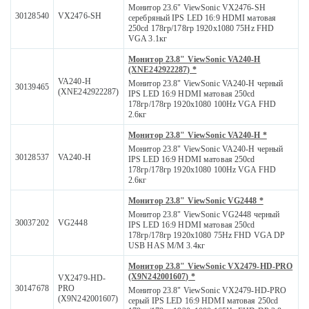
Монитор 23.6" ViewSonic VX2476-SH
30128540
VX2476-SH
серебряный IPS LED 16:9 HDMI матовая
250cd 178гр/178гр 1920x1080 75Hz FHD
VGA 3.1кг
Монитор 23.8" ViewSonic VA240-H
(XNE242922287) *
VA240-H
Монитор 23.8" ViewSonic VA240-H черный
30139465
(XNE242922287)
IPS LED 16:9 HDMI матовая 250cd
178гр/178гр 1920x1080 100Hz VGA FHD
2.6кг
Монитор 23.8" ViewSonic VA240-H *
Монитор 23.8" ViewSonic VA240-H черный
30128537
VA240-H
IPS LED 16:9 HDMI матовая 250cd
178гр/178гр 1920x1080 100Hz VGA FHD
2.6кг
Монитор 23.8" ViewSonic VG2448 *
Монитор 23.8" ViewSonic VG2448 черный
30037202
VG2448
IPS LED 16:9 HDMI матовая 250cd
178гр/178гр 1920x1080 75Hz FHD VGA DP
USB HAS M/M 3.4кг
Монитор 23.8" ViewSonic VX2479-HD-PRO
(X9N242001607) *
VX2479-HD-
30147678
PRO
Монитор 23.8" ViewSonic VX2479-HD-PRO
(X9N242001607)
серый IPS LED 16:9 HDMI матовая 250cd