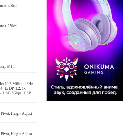
вая 250cd
вая 250cd
реестр МПТ
e) 16.7 Million 48Hz
4, 1x DP 1.2, 1x
B (USB 5Gbps, USB
Pivot, Height Adjust
Pivot, Height Adjust