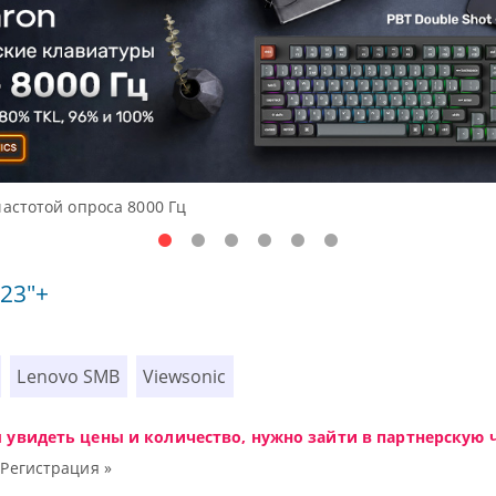
Доступные решения начального уровня, новые мониторы Ocea
23"+
Lenovo SMB
Viewsonic
ы увидеть цены и количество, нужно зайти в партнерскую ч
|
Регистрация »