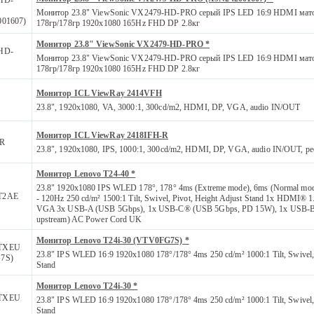
Монитор 23.8" ViewSonic VX2479-HD-PRO серый IPS LED 16:9 HDMI мато
01607)
178гр/178гр 1920x1080 165Hz FHD DP 2.8кг
Монитор 23.8" ViewSonic VX2479-HD-PRO *
HD-
Монитор 23.8" ViewSonic VX2479-HD-PRO серый IPS LED 16:9 HDMI мато
178гр/178гр 1920x1080 165Hz FHD DP 2.8кг
Монитор ICL ViewRay 2414VFH
23.8", 1920x1080, VA, 3000:1, 300cd/m2, HDMI, DP, VGA, audio IN/OUT
Монитор ICL ViewRay 2418IFH-R
-R
23.8", 1920x1080, IPS, 1000:1, 300cd/m2, HDMI, DP, VGA, audio IN/OUT, 
Монитор Lenovo T24-40 *
23.8" 1920x1080 IPS WLED 178°, 178° 4ms (Extreme mode), 6ms (Normal mod
T2AE
- 120Hz 250 cd/m² 1500:1 Tilt, Swivel, Pivot, Height Adjust Stand 1x HDMI® 1.
VGA 3x USB-A (USB 5Gbps), 1x USB-C® (USB 5Gbps, PD 15W), 1x USB-
upstream) AC Power Cord UK
Монитор Lenovo T24i-30 (VTV0FG7S) *
TXEU
23.8" IPS WLED 16:9 1920x1080 178°/178° 4ms 250 cd/m² 1000:1 Tilt, Swivel, 
7S)
Stand
Монитор Lenovo T24i-30 *
TXEU
23.8" IPS WLED 16:9 1920x1080 178°/178° 4ms 250 cd/m² 1000:1 Tilt, Swivel, 
Stand