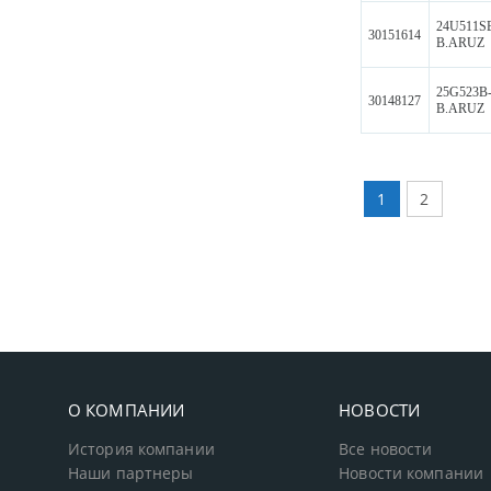
24U511S
30151614
B.ARUZ
25G523B
30148127
B.ARUZ
1
2
О КОМПАНИИ
НОВОСТИ
История компании
Все новости
Наши партнеры
Новости компании