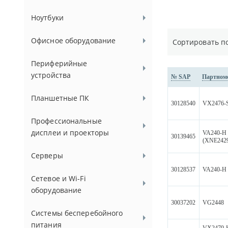
Ноутбуки
Офисное оборудование
Сортировать п
Периферийные
устройства
№ SAP
Партном
Планшетные ПК
30128540
VX2476-
Профессиональные
дисплеи и проекторы
VA240-H
30139465
(XNE242
Серверы
30128537
VA240-H
Сетевое и Wi-Fi
оборудование
30037202
VG2448
Системы бесперебойного
питания
VX2479-