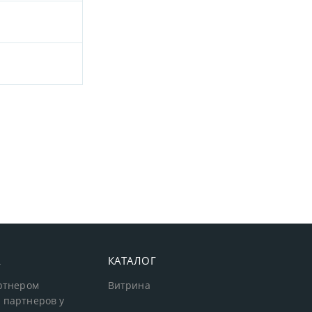
А
КАТАЛОГ
артнером
Витрина
 партнеров у