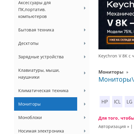
Аксессуары для
ПК,портатив.
компьютеров
Бытовая техника
Десктопы
000 Гц
Зарядные устройства
Клавиатуры, мыши,
Мониторы
»
наушники
Мониторы\
Климатическая техника
HP
ICL
LG
Мониторы
Моноблоки
Для того, чтоб
Авторизация »
Носимая электроника