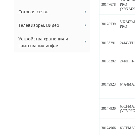
30147678
PRO
(X9N2420
Сотовая связь
VX2479-
30128539
Телевизоры, Видео
PRO
Устройства хранения и
30135291
2414VFH
считывания инф-и
30135292
2418IFH
30149923
64A4MA
63CFMA
30147930
(VTV0FG
30124966
63CFMA