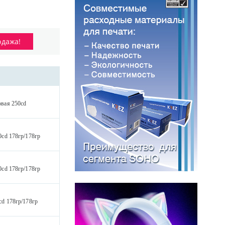
одажа!
вая 250cd
cd 178гр/178гр
cd 178гр/178гр
d 178гр/178гр