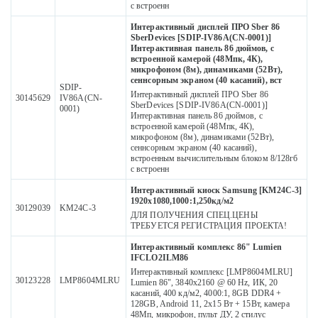
с встроенн
Интерактивный дисплей ПРО Sber 86
SberDevices [SDIP-IV86A(CN-0001)]
Интерактивная панель 86 дюймов, с
встроенной камерой (48Мпк, 4К),
микрофоном (8м), динамиками (52Вт),
сеннсорным экраном (40 касаний), вст
SDIP-
Интерактивный дисплей ПРО Sber 86
30145629
IV86A(CN-
SberDevices [SDIP-IV86A(CN-0001)]
0001)
Интерактивная панель 86 дюймов, с
встроенной камерой (48Мпк, 4К),
микрофоном (8м), динамиками (52Вт),
сеннсорным экраном (40 касаний),
встроенным вычислительным блоком 8/128гб
с встроенн
Интерактивный киоск Samsung [KM24C-3]
1920х1080,1000:1,250кд/м2
30129039
KM24C-3
ДЛЯ ПОЛУЧЕНИЯ СПЕЦ.ЦЕНЫ
ТРЕБУЕТСЯ РЕГИСТРАЦИЯ ПРОЕКТА!
Интерактивный комплекс 86" Lumien
IFCLO2ILM86
Интерактивный комплекс [LMP8604MLRU]
30123228
LMP8604MLRU
Lumien 86", 3840x2160 @ 60 Hz, ИК, 20
касаний, 400 кд/м2, 4000:1, 8GB DDR4 +
128GB, Android 11, 2x15 Вт + 15Вт, камера
48Мп, микрофон, пульт ДУ, 2 стилус