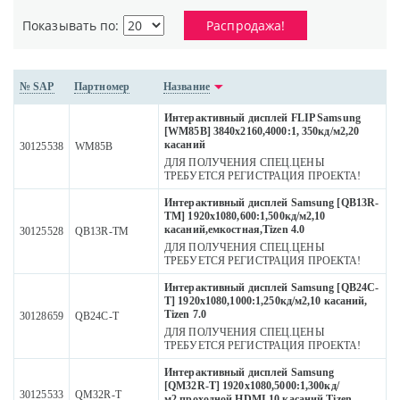
Показывать по:
Распродажа!
№ SAP
Партномер
Название
Интерактивный дисплей FLIP Samsung
[WM85B] 3840х2160,4000:1, 350кд/м2,20
касаний
30125538
WM85B
ДЛЯ ПОЛУЧЕНИЯ СПЕЦ.ЦЕНЫ
ТРЕБУЕТСЯ РЕГИСТРАЦИЯ ПРОЕКТА!
Интерактивный дисплей Samsung [QB13R-
TM] 1920х1080,600:1,500кд/м2,10
касаний,емкостная,Tizen 4.0
30125528
QB13R-TM
ДЛЯ ПОЛУЧЕНИЯ СПЕЦ.ЦЕНЫ
ТРЕБУЕТСЯ РЕГИСТРАЦИЯ ПРОЕКТА!
Интерактивный дисплей Samsung [QB24C-
T] 1920х1080,1000:1,250кд/м2,10 касаний,
Tizen 7.0
30128659
QB24C-T
ДЛЯ ПОЛУЧЕНИЯ СПЕЦ.ЦЕНЫ
ТРЕБУЕТСЯ РЕГИСТРАЦИЯ ПРОЕКТА!
Интерактивный дисплей Samsung
[QM32R-T] 1920x1080,5000:1,300кд/
30125533
QM32R-T
м2,проходной HDMI,10 касаний,Tizen