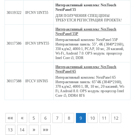
Интерактивный комплекс NexTouch
NextPanel 55
30119322
IFCNV1INT55
ДЛЯ ПОЛУЧЕНИЯ СПЕЦ.ЦЕНЫ
ТРЕБУЕТСЯ РЕГИСТРАЦИЯ ПРОЕКТА!
Интерактивный комплекс NexTouch
NextPanel 55P
Интерактивный комплекс NextPanel 55P
30117586
IFCNV1PNT55
Интерактивная панель: 55", 4К (3840*2160),
350 кд/м2, 4000:1, PCAP, 10 мс, 20 касаний,
Wi-Fi, Android 7.0. OPS модуль: процессор
Intel Core i3, DDR
Интерактивный комплекс NexTouch
NextPanel 65
Интерактивный комплекс NextPanel 65
30117588
IFCCV1INT65
Интерактивная панель: 65"4К (3840*2160),
370 кд/м2, 4000:1, IR, 10 мс, 20 касаний, Wi-
Fi, Android 8.0. OPS модуль: процессор Intel
Core i5, DDR4 8Гб
««
«
5
6
7
8
9
10
11
12
»
»»
13
14