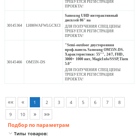
ТРЕБУЕТСЯ РЕГИСТРАЦИЯ
ПРОЕКТА!
Samsung UHD интерактивный
дисплей 86" на
30145364
LH86WAFWLGCXCI
ДЛЯ ПОЛУЧЕНИЯ СПЕЦ.ЦЕНЫ
ТРЕБУЕТСЯ РЕГИСТРАЦИЯ
ПРОЕКТА!
"Semi-outdoor двусторонняя
проф.панель Samsung OM55N-DS.
Характеристики: 55"", 24/7, FHD,
3000+ 1000 нит, MagicInfo/SSSP,Tizen
30145466
OM55N-DS
5.0"
ДЛЯ ПОЛУЧЕНИЯ СПЕЦ.ЦЕНЫ
ТРЕБУЕТСЯ РЕГИСТРАЦИЯ
ПРОЕКТА!
««
«
1
2
3
4
5
6
7
8
»
»»
9
10
Подбор по параметрам
Типы товаров: