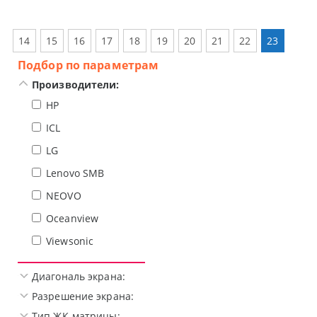
14
15
16
17
18
19
20
21
22
23
Подбор по параметрам
Производители:
HP
ICL
LG
Lenovo SMB
NEOVO
Oceanview
Viewsonic
Диагональ экрана:
Разрешение экрана:
Тип ЖК-матрицы: