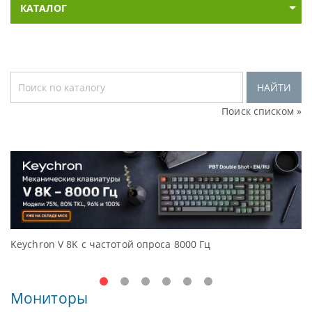
КАТАЛОГ
НАЙТИ
Поиск списком »
Keychron V 8K с частотой опроса 8000 Гц
Д
O
Мониторы