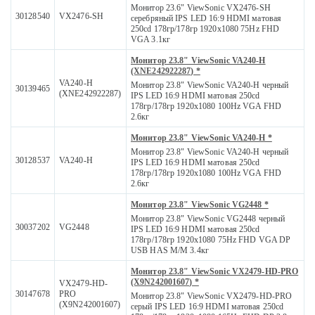
Монитор 23.6" ViewSonic VX2476-SH
30128540
VX2476-SH
серебряный IPS LED 16:9 HDMI матовая
250cd 178гр/178гр 1920x1080 75Hz FHD
VGA 3.1кг
Монитор 23.8" ViewSonic VA240-H
(XNE242922287) *
VA240-H
Монитор 23.8" ViewSonic VA240-H черный
30139465
(XNE242922287)
IPS LED 16:9 HDMI матовая 250cd
178гр/178гр 1920x1080 100Hz VGA FHD
2.6кг
Монитор 23.8" ViewSonic VA240-H *
Монитор 23.8" ViewSonic VA240-H черный
30128537
VA240-H
IPS LED 16:9 HDMI матовая 250cd
178гр/178гр 1920x1080 100Hz VGA FHD
2.6кг
Монитор 23.8" ViewSonic VG2448 *
Монитор 23.8" ViewSonic VG2448 черный
30037202
VG2448
IPS LED 16:9 HDMI матовая 250cd
178гр/178гр 1920x1080 75Hz FHD VGA DP
USB HAS M/M 3.4кг
Монитор 23.8" ViewSonic VX2479-HD-PRO
(X9N242001607) *
VX2479-HD-
30147678
PRO
Монитор 23.8" ViewSonic VX2479-HD-PRO
(X9N242001607)
серый IPS LED 16:9 HDMI матовая 250cd