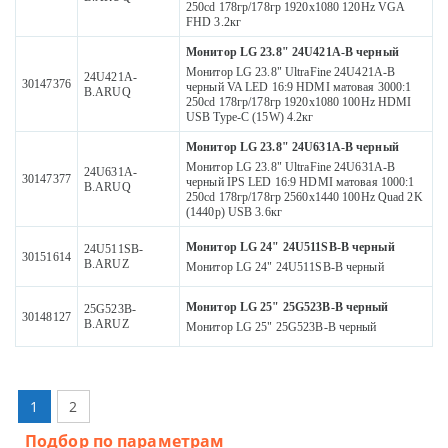
250cd 178гр/178гр 1920x1080 120Hz VGA
FHD 3.2кг
Монитор LG 23.8" 24U421A-B черный
Монитор LG 23.8" UltraFine 24U421A-B
24U421A-
30147376
черный VA LED 16:9 HDMI матовая 3000:1
B.ARUQ
250cd 178гр/178гр 1920x1080 100Hz HDMI
USB Type-C (15W) 4.2кг
Монитор LG 23.8" 24U631A-B черный
Монитор LG 23.8" UltraFine 24U631A-B
24U631A-
30147377
черный IPS LED 16:9 HDMI матовая 1000:1
B.ARUQ
250cd 178гр/178гр 2560x1440 100Hz Quad 2K
(1440p) USB 3.6кг
Монитор LG 24" 24U511SB-B черный
24U511SB-
30151614
B.ARUZ
Монитор LG 24" 24U511SB-B черный
Монитор LG 25" 25G523B-B черный
25G523B-
30148127
B.ARUZ
Монитор LG 25" 25G523B-B черный
1
2
Подбор по параметрам