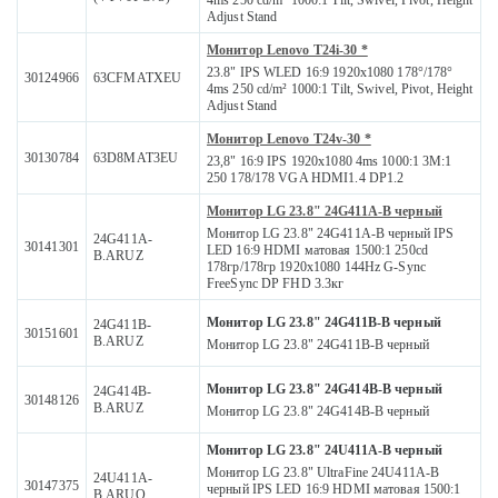
4ms 250 cd/m² 1000:1 Tilt, Swivel, Pivot, Height
Adjust Stand
Монитор Lenovo T24i-30 *
23.8" IPS WLED 16:9 1920x1080 178°/178°
30124966
63CFMATXEU
4ms 250 cd/m² 1000:1 Tilt, Swivel, Pivot, Height
Adjust Stand
Монитор Lenovo T24v-30 *
30130784
63D8MAT3EU
23,8" 16:9 IPS 1920x1080 4ms 1000:1 3M:1
250 178/178 VGA HDMI1.4 DP1.2
Монитор LG 23.8" 24G411A-B черный
Монитор LG 23.8" 24G411A-B черный IPS
24G411A-
30141301
LED 16:9 HDMI матовая 1500:1 250cd
B.ARUZ
178гр/178гр 1920x1080 144Hz G-Sync
FreeSync DP FHD 3.3кг
Монитор LG 23.8" 24G411B-B черный
24G411B-
30151601
B.ARUZ
Монитор LG 23.8" 24G411B-B черный
Монитор LG 23.8" 24G414B-B черный
24G414B-
30148126
B.ARUZ
Монитор LG 23.8" 24G414B-B черный
Монитор LG 23.8" 24U411A-B черный
Монитор LG 23.8" UltraFine 24U411A-B
24U411A-
30147375
черный IPS LED 16:9 HDMI матовая 1500:1
B.ARUQ