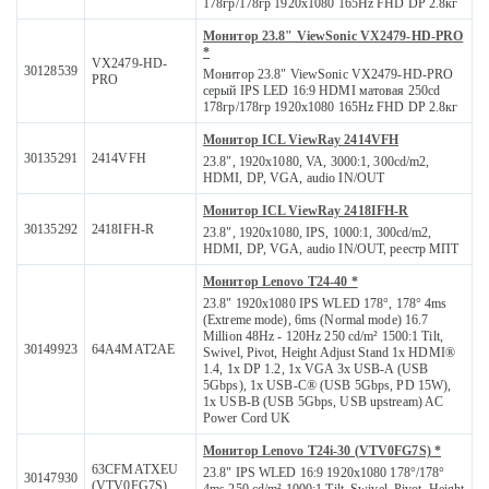
178гр/178гр 1920x1080 165Hz FHD DP 2.8кг
Монитор 23.8" ViewSonic VX2479-HD-PRO
*
VX2479-HD-
30128539
Монитор 23.8" ViewSonic VX2479-HD-PRO
PRO
серый IPS LED 16:9 HDMI матовая 250cd
178гр/178гр 1920x1080 165Hz FHD DP 2.8кг
Монитор ICL ViewRay 2414VFH
30135291
2414VFH
23.8", 1920x1080, VA, 3000:1, 300cd/m2,
HDMI, DP, VGA, audio IN/OUT
Монитор ICL ViewRay 2418IFH-R
30135292
2418IFH-R
23.8", 1920x1080, IPS, 1000:1, 300cd/m2,
HDMI, DP, VGA, audio IN/OUT, реестр МПТ
Монитор Lenovo T24-40 *
23.8" 1920x1080 IPS WLED 178°, 178° 4ms
(Extreme mode), 6ms (Normal mode) 16.7
Million 48Hz - 120Hz 250 cd/m² 1500:1 Tilt,
30149923
64A4MAT2AE
Swivel, Pivot, Height Adjust Stand 1x HDMI®
1.4, 1x DP 1.2, 1x VGA 3x USB-A (USB
5Gbps), 1x USB-C® (USB 5Gbps, PD 15W),
1x USB-B (USB 5Gbps, USB upstream) AC
Power Cord UK
Монитор Lenovo T24i-30 (VTV0FG7S) *
63CFMATXEU
23.8" IPS WLED 16:9 1920x1080 178°/178°
30147930
(VTV0FG7S)